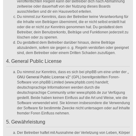
veröffentlichten Regeln kann der Betreiber dich nach Abmahnung
zeitweise oder dauerhaft von der Nutzung dieses Boards
ausschließen und dir ein Hausverbot erteilen.
Du nimmst zur Kenntnis, dass der Betreiber keine Verantwortung für
die Inhalte von Beiträgen übernimmt, die er nicht selbst erstellt hat
oder die er nicht zur Kenntnis genommen hat. Du gestattest dem
Betreiber, dein Benutzerkonto, Beiträge und Funktionen jederzeit zu
löschen oder zu sperren.
Du gestattest dem Betreiber darüber hinaus, deine Beiträge
abzuändern, sofern sie gegen o. g. Regeln verstoßen oder geeignet
sind, dem Betreiber oder einem Dritten Schaden zuzufügen.
4. General Public License
Du nimmst zur Kenntnis, dass es sich bei phpBB um eine unter der „
GNU General Public License v2
“ (GPL) bereitgestellten Foren-
Software von phpBB Limited (www.phpbb.com) handelt;
deutschsprachige Informationen werden durch die
deutschsprachige Community unter www.phpbb.de zur Verfügung
gestellt. Beide haben keinen Einfluss auf die Art und Weise, wie die
Software verwendet wird. Sie können insbesondere die Verwendung
der Software für bestimmte Zwecke nicht untersagen oder auf Inhalte
fremder Foren Einfluss nehmen.
5. Gewährleistung
Der Betreiber haftet mit Ausnahme der Verletzung von Leben, Körper