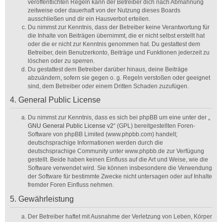
veröffentlichten Regeln kann der Betreiber dich nach Abmahnung
zeitweise oder dauerhaft von der Nutzung dieses Boards
ausschließen und dir ein Hausverbot erteilen.
Du nimmst zur Kenntnis, dass der Betreiber keine Verantwortung für
die Inhalte von Beiträgen übernimmt, die er nicht selbst erstellt hat
oder die er nicht zur Kenntnis genommen hat. Du gestattest dem
Betreiber, dein Benutzerkonto, Beiträge und Funktionen jederzeit zu
löschen oder zu sperren.
Du gestattest dem Betreiber darüber hinaus, deine Beiträge
abzuändern, sofern sie gegen o. g. Regeln verstoßen oder geeignet
sind, dem Betreiber oder einem Dritten Schaden zuzufügen.
4. General Public License
Du nimmst zur Kenntnis, dass es sich bei phpBB um eine unter der „
GNU General Public License v2
“ (GPL) bereitgestellten Foren-
Software von phpBB Limited (www.phpbb.com) handelt;
deutschsprachige Informationen werden durch die
deutschsprachige Community unter www.phpbb.de zur Verfügung
gestellt. Beide haben keinen Einfluss auf die Art und Weise, wie die
Software verwendet wird. Sie können insbesondere die Verwendung
der Software für bestimmte Zwecke nicht untersagen oder auf Inhalte
fremder Foren Einfluss nehmen.
5. Gewährleistung
Der Betreiber haftet mit Ausnahme der Verletzung von Leben, Körper