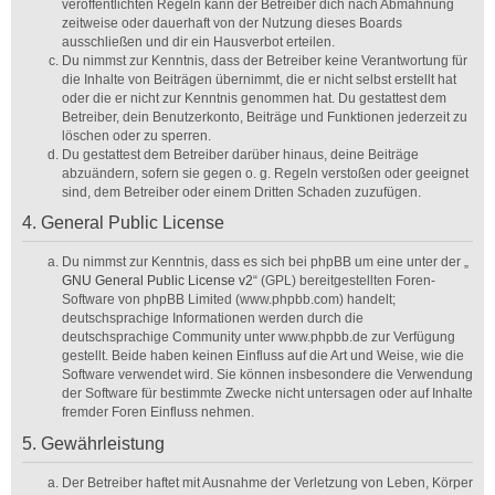
veröffentlichten Regeln kann der Betreiber dich nach Abmahnung
zeitweise oder dauerhaft von der Nutzung dieses Boards
ausschließen und dir ein Hausverbot erteilen.
Du nimmst zur Kenntnis, dass der Betreiber keine Verantwortung für
die Inhalte von Beiträgen übernimmt, die er nicht selbst erstellt hat
oder die er nicht zur Kenntnis genommen hat. Du gestattest dem
Betreiber, dein Benutzerkonto, Beiträge und Funktionen jederzeit zu
löschen oder zu sperren.
Du gestattest dem Betreiber darüber hinaus, deine Beiträge
abzuändern, sofern sie gegen o. g. Regeln verstoßen oder geeignet
sind, dem Betreiber oder einem Dritten Schaden zuzufügen.
4. General Public License
Du nimmst zur Kenntnis, dass es sich bei phpBB um eine unter der „
GNU General Public License v2
“ (GPL) bereitgestellten Foren-
Software von phpBB Limited (www.phpbb.com) handelt;
deutschsprachige Informationen werden durch die
deutschsprachige Community unter www.phpbb.de zur Verfügung
gestellt. Beide haben keinen Einfluss auf die Art und Weise, wie die
Software verwendet wird. Sie können insbesondere die Verwendung
der Software für bestimmte Zwecke nicht untersagen oder auf Inhalte
fremder Foren Einfluss nehmen.
5. Gewährleistung
Der Betreiber haftet mit Ausnahme der Verletzung von Leben, Körper