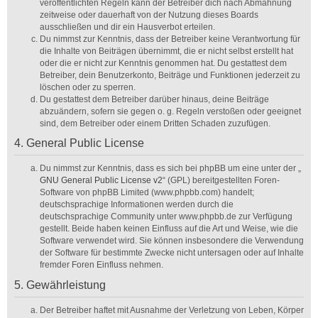
veröffentlichten Regeln kann der Betreiber dich nach Abmahnung
zeitweise oder dauerhaft von der Nutzung dieses Boards
ausschließen und dir ein Hausverbot erteilen.
Du nimmst zur Kenntnis, dass der Betreiber keine Verantwortung für
die Inhalte von Beiträgen übernimmt, die er nicht selbst erstellt hat
oder die er nicht zur Kenntnis genommen hat. Du gestattest dem
Betreiber, dein Benutzerkonto, Beiträge und Funktionen jederzeit zu
löschen oder zu sperren.
Du gestattest dem Betreiber darüber hinaus, deine Beiträge
abzuändern, sofern sie gegen o. g. Regeln verstoßen oder geeignet
sind, dem Betreiber oder einem Dritten Schaden zuzufügen.
4. General Public License
Du nimmst zur Kenntnis, dass es sich bei phpBB um eine unter der „
GNU General Public License v2
“ (GPL) bereitgestellten Foren-
Software von phpBB Limited (www.phpbb.com) handelt;
deutschsprachige Informationen werden durch die
deutschsprachige Community unter www.phpbb.de zur Verfügung
gestellt. Beide haben keinen Einfluss auf die Art und Weise, wie die
Software verwendet wird. Sie können insbesondere die Verwendung
der Software für bestimmte Zwecke nicht untersagen oder auf Inhalte
fremder Foren Einfluss nehmen.
5. Gewährleistung
Der Betreiber haftet mit Ausnahme der Verletzung von Leben, Körper