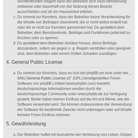
veröffentlichten Regeln kann der Betreiber dich nach Abmahnung
zeitweise oder dauerhaft von der Nutzung dieses Boards
ausschließen und dir ein Hausverbot erteilen.
Du nimmst zur Kenntnis, dass der Betreiber keine Verantwortung für
die Inhalte von Beiträgen übernimmt, die er nicht selbst erstellt hat
oder die er nicht zur Kenntnis genommen hat. Du gestattest dem
Betreiber, dein Benutzerkonto, Beiträge und Funktionen jederzeit zu
löschen oder zu sperren.
Du gestattest dem Betreiber darüber hinaus, deine Beiträge
abzuändern, sofern sie gegen o. g. Regeln verstoßen oder geeignet
sind, dem Betreiber oder einem Dritten Schaden zuzufügen.
4. General Public License
Du nimmst zur Kenntnis, dass es sich bei phpBB um eine unter der „
GNU General Public License v2
“ (GPL) bereitgestellten Foren-
Software von phpBB Limited (www.phpbb.com) handelt;
deutschsprachige Informationen werden durch die
deutschsprachige Community unter www.phpbb.de zur Verfügung
gestellt. Beide haben keinen Einfluss auf die Art und Weise, wie die
Software verwendet wird. Sie können insbesondere die Verwendung
der Software für bestimmte Zwecke nicht untersagen oder auf Inhalte
fremder Foren Einfluss nehmen.
5. Gewährleistung
Der Betreiber haftet mit Ausnahme der Verletzung von Leben, Körper