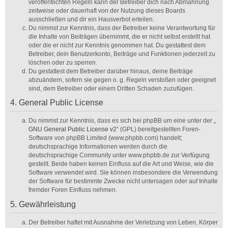
veröffentlichten Regeln kann der Betreiber dich nach Abmahnung
zeitweise oder dauerhaft von der Nutzung dieses Boards
ausschließen und dir ein Hausverbot erteilen.
Du nimmst zur Kenntnis, dass der Betreiber keine Verantwortung für
die Inhalte von Beiträgen übernimmt, die er nicht selbst erstellt hat
oder die er nicht zur Kenntnis genommen hat. Du gestattest dem
Betreiber, dein Benutzerkonto, Beiträge und Funktionen jederzeit zu
löschen oder zu sperren.
Du gestattest dem Betreiber darüber hinaus, deine Beiträge
abzuändern, sofern sie gegen o. g. Regeln verstoßen oder geeignet
sind, dem Betreiber oder einem Dritten Schaden zuzufügen.
4. General Public License
Du nimmst zur Kenntnis, dass es sich bei phpBB um eine unter der „
GNU General Public License v2
“ (GPL) bereitgestellten Foren-
Software von phpBB Limited (www.phpbb.com) handelt;
deutschsprachige Informationen werden durch die
deutschsprachige Community unter www.phpbb.de zur Verfügung
gestellt. Beide haben keinen Einfluss auf die Art und Weise, wie die
Software verwendet wird. Sie können insbesondere die Verwendung
der Software für bestimmte Zwecke nicht untersagen oder auf Inhalte
fremder Foren Einfluss nehmen.
5. Gewährleistung
Der Betreiber haftet mit Ausnahme der Verletzung von Leben, Körper