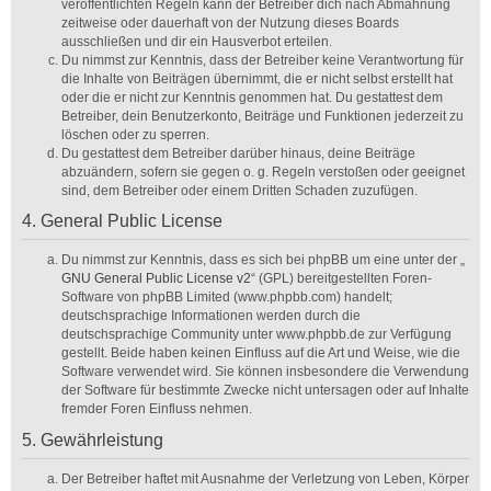
veröffentlichten Regeln kann der Betreiber dich nach Abmahnung
zeitweise oder dauerhaft von der Nutzung dieses Boards
ausschließen und dir ein Hausverbot erteilen.
Du nimmst zur Kenntnis, dass der Betreiber keine Verantwortung für
die Inhalte von Beiträgen übernimmt, die er nicht selbst erstellt hat
oder die er nicht zur Kenntnis genommen hat. Du gestattest dem
Betreiber, dein Benutzerkonto, Beiträge und Funktionen jederzeit zu
löschen oder zu sperren.
Du gestattest dem Betreiber darüber hinaus, deine Beiträge
abzuändern, sofern sie gegen o. g. Regeln verstoßen oder geeignet
sind, dem Betreiber oder einem Dritten Schaden zuzufügen.
4. General Public License
Du nimmst zur Kenntnis, dass es sich bei phpBB um eine unter der „
GNU General Public License v2
“ (GPL) bereitgestellten Foren-
Software von phpBB Limited (www.phpbb.com) handelt;
deutschsprachige Informationen werden durch die
deutschsprachige Community unter www.phpbb.de zur Verfügung
gestellt. Beide haben keinen Einfluss auf die Art und Weise, wie die
Software verwendet wird. Sie können insbesondere die Verwendung
der Software für bestimmte Zwecke nicht untersagen oder auf Inhalte
fremder Foren Einfluss nehmen.
5. Gewährleistung
Der Betreiber haftet mit Ausnahme der Verletzung von Leben, Körper