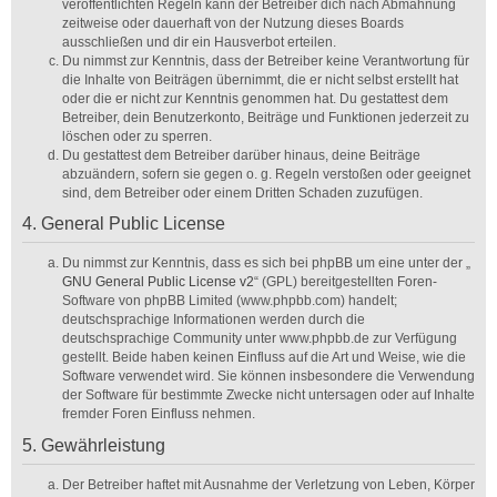
veröffentlichten Regeln kann der Betreiber dich nach Abmahnung
zeitweise oder dauerhaft von der Nutzung dieses Boards
ausschließen und dir ein Hausverbot erteilen.
Du nimmst zur Kenntnis, dass der Betreiber keine Verantwortung für
die Inhalte von Beiträgen übernimmt, die er nicht selbst erstellt hat
oder die er nicht zur Kenntnis genommen hat. Du gestattest dem
Betreiber, dein Benutzerkonto, Beiträge und Funktionen jederzeit zu
löschen oder zu sperren.
Du gestattest dem Betreiber darüber hinaus, deine Beiträge
abzuändern, sofern sie gegen o. g. Regeln verstoßen oder geeignet
sind, dem Betreiber oder einem Dritten Schaden zuzufügen.
4. General Public License
Du nimmst zur Kenntnis, dass es sich bei phpBB um eine unter der „
GNU General Public License v2
“ (GPL) bereitgestellten Foren-
Software von phpBB Limited (www.phpbb.com) handelt;
deutschsprachige Informationen werden durch die
deutschsprachige Community unter www.phpbb.de zur Verfügung
gestellt. Beide haben keinen Einfluss auf die Art und Weise, wie die
Software verwendet wird. Sie können insbesondere die Verwendung
der Software für bestimmte Zwecke nicht untersagen oder auf Inhalte
fremder Foren Einfluss nehmen.
5. Gewährleistung
Der Betreiber haftet mit Ausnahme der Verletzung von Leben, Körper