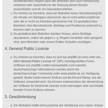
veröffentlichten Regeln kann der Betreiber dich nach Abmahnung
zeitweise oder dauerhaft von der Nutzung dieses Boards
ausschließen und dir ein Hausverbot erteilen.
Du nimmst zur Kenntnis, dass der Betreiber keine Verantwortung für
die Inhalte von Beiträgen übernimmt, die er nicht selbst erstellt hat
oder die er nicht zur Kenntnis genommen hat. Du gestattest dem
Betreiber, dein Benutzerkonto, Beiträge und Funktionen jederzeit zu
löschen oder zu sperren.
Du gestattest dem Betreiber darüber hinaus, deine Beiträge
abzuändern, sofern sie gegen o. g. Regeln verstoßen oder geeignet
sind, dem Betreiber oder einem Dritten Schaden zuzufügen.
4. General Public License
Du nimmst zur Kenntnis, dass es sich bei phpBB um eine unter der „
GNU General Public License v2
“ (GPL) bereitgestellten Foren-
Software von phpBB Limited (www.phpbb.com) handelt;
deutschsprachige Informationen werden durch die
deutschsprachige Community unter www.phpbb.de zur Verfügung
gestellt. Beide haben keinen Einfluss auf die Art und Weise, wie die
Software verwendet wird. Sie können insbesondere die Verwendung
der Software für bestimmte Zwecke nicht untersagen oder auf Inhalte
fremder Foren Einfluss nehmen.
5. Gewährleistung
Der Betreiber haftet mit Ausnahme der Verletzung von Leben, Körper