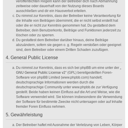
veröffentlichten Regeln kann der Betreiber dich nach Abmahnung
zeitweise oder dauerhaft von der Nutzung dieses Boards
ausschließen und dir ein Hausverbot erteilen.
Du nimmst zur Kenntnis, dass der Betreiber keine Verantwortung für
die Inhalte von Beiträgen übernimmt, die er nicht selbst erstellt hat
oder die er nicht zur Kenntnis genommen hat. Du gestattest dem
Betreiber, dein Benutzerkonto, Beiträge und Funktionen jederzeit zu
löschen oder zu sperren.
Du gestattest dem Betreiber darüber hinaus, deine Beiträge
abzuändern, sofern sie gegen o. g. Regeln verstoßen oder geeignet
sind, dem Betreiber oder einem Dritten Schaden zuzufügen.
4. General Public License
Du nimmst zur Kenntnis, dass es sich bei phpBB um eine unter der „
GNU General Public License v2
“ (GPL) bereitgestellten Foren-
Software von phpBB Limited (www.phpbb.com) handelt;
deutschsprachige Informationen werden durch die
deutschsprachige Community unter www.phpbb.de zur Verfügung
gestellt. Beide haben keinen Einfluss auf die Art und Weise, wie die
Software verwendet wird. Sie können insbesondere die Verwendung
der Software für bestimmte Zwecke nicht untersagen oder auf Inhalte
fremder Foren Einfluss nehmen.
5. Gewährleistung
Der Betreiber haftet mit Ausnahme der Verletzung von Leben, Körper