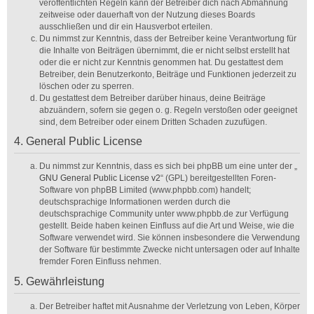
veröffentlichten Regeln kann der Betreiber dich nach Abmahnung
zeitweise oder dauerhaft von der Nutzung dieses Boards
ausschließen und dir ein Hausverbot erteilen.
Du nimmst zur Kenntnis, dass der Betreiber keine Verantwortung für
die Inhalte von Beiträgen übernimmt, die er nicht selbst erstellt hat
oder die er nicht zur Kenntnis genommen hat. Du gestattest dem
Betreiber, dein Benutzerkonto, Beiträge und Funktionen jederzeit zu
löschen oder zu sperren.
Du gestattest dem Betreiber darüber hinaus, deine Beiträge
abzuändern, sofern sie gegen o. g. Regeln verstoßen oder geeignet
sind, dem Betreiber oder einem Dritten Schaden zuzufügen.
4. General Public License
Du nimmst zur Kenntnis, dass es sich bei phpBB um eine unter der „
GNU General Public License v2
“ (GPL) bereitgestellten Foren-
Software von phpBB Limited (www.phpbb.com) handelt;
deutschsprachige Informationen werden durch die
deutschsprachige Community unter www.phpbb.de zur Verfügung
gestellt. Beide haben keinen Einfluss auf die Art und Weise, wie die
Software verwendet wird. Sie können insbesondere die Verwendung
der Software für bestimmte Zwecke nicht untersagen oder auf Inhalte
fremder Foren Einfluss nehmen.
5. Gewährleistung
Der Betreiber haftet mit Ausnahme der Verletzung von Leben, Körper