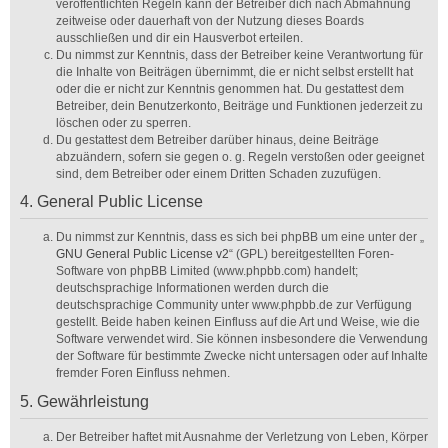
veröffentlichten Regeln kann der Betreiber dich nach Abmahnung
zeitweise oder dauerhaft von der Nutzung dieses Boards
ausschließen und dir ein Hausverbot erteilen.
Du nimmst zur Kenntnis, dass der Betreiber keine Verantwortung für
die Inhalte von Beiträgen übernimmt, die er nicht selbst erstellt hat
oder die er nicht zur Kenntnis genommen hat. Du gestattest dem
Betreiber, dein Benutzerkonto, Beiträge und Funktionen jederzeit zu
löschen oder zu sperren.
Du gestattest dem Betreiber darüber hinaus, deine Beiträge
abzuändern, sofern sie gegen o. g. Regeln verstoßen oder geeignet
sind, dem Betreiber oder einem Dritten Schaden zuzufügen.
4. General Public License
Du nimmst zur Kenntnis, dass es sich bei phpBB um eine unter der „
GNU General Public License v2
“ (GPL) bereitgestellten Foren-
Software von phpBB Limited (www.phpbb.com) handelt;
deutschsprachige Informationen werden durch die
deutschsprachige Community unter www.phpbb.de zur Verfügung
gestellt. Beide haben keinen Einfluss auf die Art und Weise, wie die
Software verwendet wird. Sie können insbesondere die Verwendung
der Software für bestimmte Zwecke nicht untersagen oder auf Inhalte
fremder Foren Einfluss nehmen.
5. Gewährleistung
Der Betreiber haftet mit Ausnahme der Verletzung von Leben, Körper