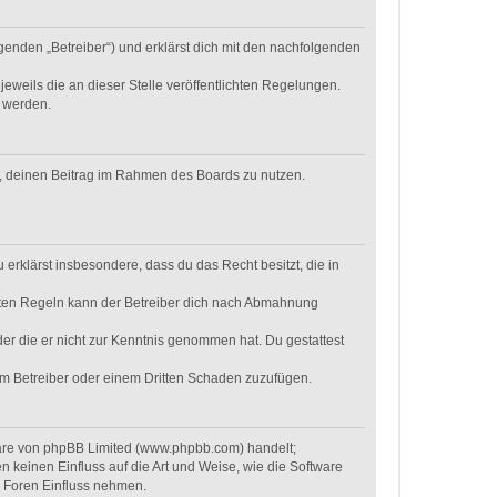
genden „Betreiber“) und erklärst dich mit den nachfolgenden
eweils die an dieser Stelle veröffentlichten Regelungen.
t werden.
ht, deinen Beitrag im Rahmen des Boards zu nutzen.
u erklärst insbesondere, dass du das Recht besitzt, die in
hten Regeln kann der Betreiber dich nach Abmahnung
oder die er nicht zur Kenntnis genommen hat. Du gestattest
dem Betreiber oder einem Dritten Schaden zuzufügen.
ware von phpBB Limited (www.phpbb.com) handelt;
keinen Einfluss auf die Art und Weise, wie die Software
r Foren Einfluss nehmen.