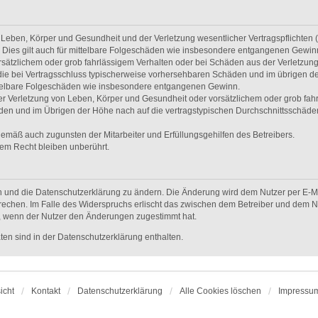
Leben, Körper und Gesundheit und der Verletzung wesentlicher Vertragspflichten (Ka
. Dies gilt auch für mittelbare Folgeschäden wie insbesondere entgangenen Gewin
rsätzlichem oder grob fahrlässigem Verhalten oder bei Schäden aus der Verletzun
uf die bei Vertragsschluss typischerweise vorhersehbaren Schäden und im übrigen d
ittelbare Folgeschäden wie insbesondere entgangenen Gewinn.
r Verletzung von Leben, Körper und Gesundheit oder vorsätzlichem oder grob fahrl
en und im Übrigen der Höhe nach auf die vertragstypischen Durchschnittsschäden b
gemäß auch zugunsten der Mitarbeiter und Erfüllungsgehilfen des Betreibers.
em Recht bleiben unberührt.
n und die Datenschutzerklärung zu ändern. Die Änderung wird dem Nutzer per E-Mai
rechen. Im Falle des Widerspruchs erlischt das zwischen dem Betreiber und dem Nu
h, wenn der Nutzer den Änderungen zugestimmt hat.
en sind in der Datenschutzerklärung enthalten.
icht
Kontakt
Datenschutzerklärung
Alle Cookies löschen
Impressu