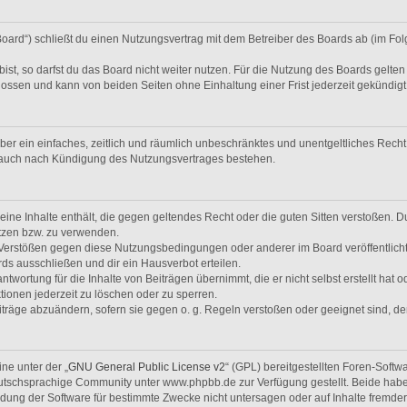
Board“) schließt du einen Nutzungsvertrag mit dem Betreiber des Boards ab (im Fol
t, so darfst du das Board nicht weiter nutzen. Für die Nutzung des Boards gelten j
ossen und kann von beiden Seiten ohne Einhaltung einer Frist jederzeit gekündig
eiber ein einfaches, zeitlich und räumlich unbeschränktes und unentgeltliches Rec
t auch nach Kündigung des Nutzungsvertrages bestehen.
 keine Inhalte enthält, die gegen geltendes Recht oder die guten Sitten verstoßen. D
tzen bzw. zu verwenden.
i Verstößen gegen diese Nutzungsbedingungen oder anderer im Board veröffentlic
ds ausschließen und dir ein Hausverbot erteilen.
twortung für die Inhalte von Beiträgen übernimmt, die er nicht selbst erstellt hat 
tionen jederzeit zu löschen oder zu sperren.
iträge abzuändern, sofern sie gegen o. g. Regeln verstoßen oder geeignet sind, 
ne unter der „
GNU General Public License v2
“ (GPL) bereitgestellten Foren-Soft
tschsprachige Community unter www.phpbb.de zur Verfügung gestellt. Beide haben 
ung der Software für bestimmte Zwecke nicht untersagen oder auf Inhalte fremde