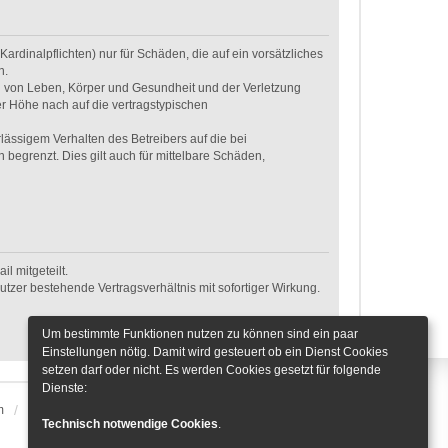
rdinalpflichten) nur für Schäden, die auf ein vorsätzliches
n.
g von Leben, Körper und Gesundheit und der Verletzung
er Höhe nach auf die vertragstypischen
ässigem Verhalten des Betreibers auf die bei
egrenzt. Dies gilt auch für mittelbare Schäden,
l mitgeteilt.
tzer bestehende Vertragsverhältnis mit sofortiger Wirkung.
Um bestimmte Funktionen nutzen zu können sind ein paar
Einstellungen nötig. Damit wird gesteuert ob ein Dienst Cookies
setzen darf oder nicht. Es werden Cookies gesetzt für folgende
Dienste:
m
Alle Zeiten sind
UTC+01:00
Cookie-Einstellungen
Technisch notwendige Cookies
.