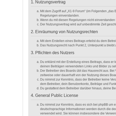
1. Nutzungsvertrag
Mit dem Zugriff auf „X1-9 Forum“ (im Folgenden „das 
Regelungen einverstanden.
Wenn du mit diesen Regelungen nicht einverstanden bis
Der Nutzungsvertrag wird auf unbestimmte Zeit geschl
2. Einräumung von Nutzungsrechten
Mit dem Erstellen eines Beitrags erteilst du dem Betr
Das Nutzungsrecht nach Punkt 2, Unterpunkt a bleib
3. Pflichten des Nutzers
Du erklärst mit der Erstellung eines Beitrags, dass er
deinen Beiträgen verwendeten Links und Bilder zu se
Der Betreiber des Boards übt das Hausrecht aus. Be
zeitweise oder dauerhaft von der Nutzung dieses Boar
Du nimmst zur Kenntnis, dass der Betreiber keine Veran
dem Betreiber, dein Benutzerkonto, Beiträge und Funk
Du gestattest dem Betreiber darüber hinaus, deine Be
4. General Public License
Du nimmst zur Kenntnis, dass es sich bei phpBB um ei
deutschsprachige Informationen werden durch die deu
verwendet wird. Sie können insbesondere die Verwend