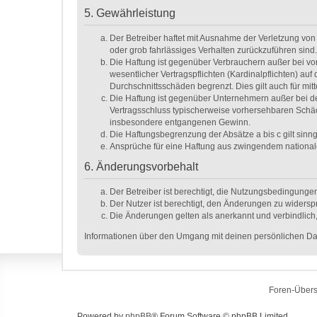
5. Gewährleistung
Der Betreiber haftet mit Ausnahme der Verletzung von 
oder grob fahrlässiges Verhalten zurückzuführen sind
Die Haftung ist gegenüber Verbrauchern außer bei vo
wesentlicher Vertragspflichten (Kardinalpflichten) a
Durchschnittsschäden begrenzt. Dies gilt auch für m
Die Haftung ist gegenüber Unternehmern außer bei de
Vertragsschluss typischerweise vorhersehbaren Schäd
insbesondere entgangenen Gewinn.
Die Haftungsbegrenzung der Absätze a bis c gilt sinn
Ansprüche für eine Haftung aus zwingendem national
6. Änderungsvorbehalt
Der Betreiber ist berechtigt, die Nutzungsbedingunge
Der Nutzer ist berechtigt, den Änderungen zu widersp
Die Änderungen gelten als anerkannt und verbindlic
Informationen über den Umgang mit deinen persönlichen Dat
Foren-Übers
Powered by
phpBB
® Forum Software © phpBB Limited