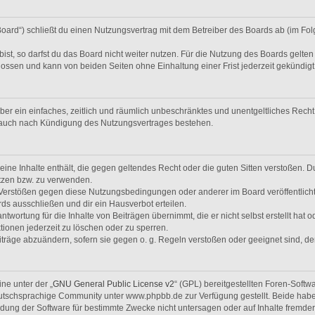
Board“) schließt du einen Nutzungsvertrag mit dem Betreiber des Boards ab (im Fol
t, so darfst du das Board nicht weiter nutzen. Für die Nutzung des Boards gelten j
ossen und kann von beiden Seiten ohne Einhaltung einer Frist jederzeit gekündig
eiber ein einfaches, zeitlich und räumlich unbeschränktes und unentgeltliches Rec
t auch nach Kündigung des Nutzungsvertrages bestehen.
 keine Inhalte enthält, die gegen geltendes Recht oder die guten Sitten verstoßen. D
tzen bzw. zu verwenden.
i Verstößen gegen diese Nutzungsbedingungen oder anderer im Board veröffentlic
ds ausschließen und dir ein Hausverbot erteilen.
twortung für die Inhalte von Beiträgen übernimmt, die er nicht selbst erstellt hat 
tionen jederzeit zu löschen oder zu sperren.
iträge abzuändern, sofern sie gegen o. g. Regeln verstoßen oder geeignet sind, 
ne unter der „
GNU General Public License v2
“ (GPL) bereitgestellten Foren-Soft
tschsprachige Community unter www.phpbb.de zur Verfügung gestellt. Beide haben 
ung der Software für bestimmte Zwecke nicht untersagen oder auf Inhalte fremde