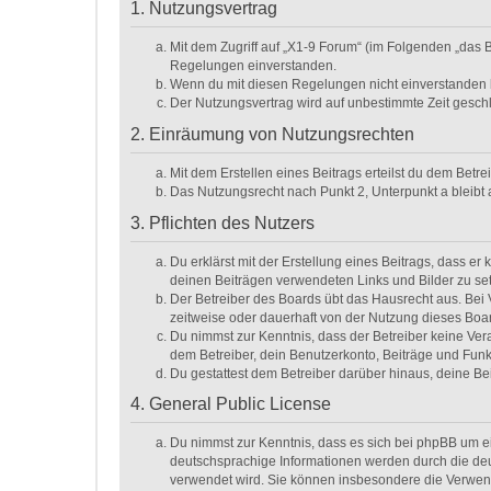
1. Nutzungsvertrag
Mit dem Zugriff auf „X1-9 Forum“ (im Folgenden „das 
Regelungen einverstanden.
Wenn du mit diesen Regelungen nicht einverstanden bis
Der Nutzungsvertrag wird auf unbestimmte Zeit geschl
2. Einräumung von Nutzungsrechten
Mit dem Erstellen eines Beitrags erteilst du dem Betr
Das Nutzungsrecht nach Punkt 2, Unterpunkt a bleib
3. Pflichten des Nutzers
Du erklärst mit der Erstellung eines Beitrags, dass er
deinen Beiträgen verwendeten Links und Bilder zu se
Der Betreiber des Boards übt das Hausrecht aus. Be
zeitweise oder dauerhaft von der Nutzung dieses Boar
Du nimmst zur Kenntnis, dass der Betreiber keine Veran
dem Betreiber, dein Benutzerkonto, Beiträge und Funk
Du gestattest dem Betreiber darüber hinaus, deine Be
4. General Public License
Du nimmst zur Kenntnis, dass es sich bei phpBB um ei
deutschsprachige Informationen werden durch die deu
verwendet wird. Sie können insbesondere die Verwend