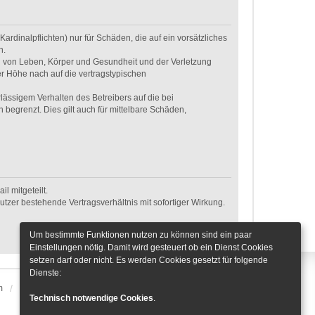
rdinalpflichten) nur für Schäden, die auf ein vorsätzliches
n.
g von Leben, Körper und Gesundheit und der Verletzung
er Höhe nach auf die vertragstypischen
ässigem Verhalten des Betreibers auf die bei
egrenzt. Dies gilt auch für mittelbare Schäden,
l mitgeteilt.
tzer bestehende Vertragsverhältnis mit sofortiger Wirkung.
Um bestimmte Funktionen nutzen zu können sind ein paar
Einstellungen nötig. Damit wird gesteuert ob ein Dienst Cookies
setzen darf oder nicht. Es werden Cookies gesetzt für folgende
Dienste:
m
Alle Zeiten sind
UTC+01:00
Cookie-Einstellungen
Technisch notwendige Cookies
.