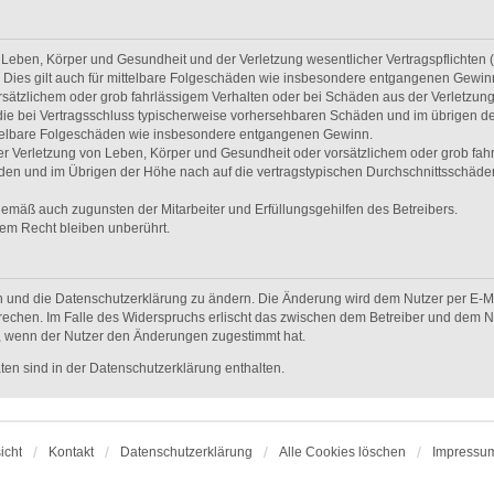
Leben, Körper und Gesundheit und der Verletzung wesentlicher Vertragspflichten (Ka
. Dies gilt auch für mittelbare Folgeschäden wie insbesondere entgangenen Gewin
rsätzlichem oder grob fahrlässigem Verhalten oder bei Schäden aus der Verletzun
uf die bei Vertragsschluss typischerweise vorhersehbaren Schäden und im übrigen d
ittelbare Folgeschäden wie insbesondere entgangenen Gewinn.
r Verletzung von Leben, Körper und Gesundheit oder vorsätzlichem oder grob fahrl
en und im Übrigen der Höhe nach auf die vertragstypischen Durchschnittsschäden b
gemäß auch zugunsten der Mitarbeiter und Erfüllungsgehilfen des Betreibers.
em Recht bleiben unberührt.
n und die Datenschutzerklärung zu ändern. Die Änderung wird dem Nutzer per E-Mai
rechen. Im Falle des Widerspruchs erlischt das zwischen dem Betreiber und dem Nu
h, wenn der Nutzer den Änderungen zugestimmt hat.
en sind in der Datenschutzerklärung enthalten.
icht
Kontakt
Datenschutzerklärung
Alle Cookies löschen
Impressu