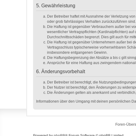
5. Gewährleistung
Der Betreiber haftet mit Ausnahme der Verletzung von 
oder grob fahrlässiges Verhalten zurückzuführen sind
Die Haftung ist gegenüber Verbrauchern außer bei vo
wesentlicher Vertragspflichten (Kardinalpflichten) a
Durchschnittsschäden begrenzt. Dies gilt auch für m
Die Haftung ist gegenüber Unternehmern außer bei de
Vertragsschluss typischerweise vorhersehbaren Schäd
insbesondere entgangenen Gewinn.
Die Haftungsbegrenzung der Absätze a bis c gilt sinn
Ansprüche für eine Haftung aus zwingendem national
6. Änderungsvorbehalt
Der Betreiber ist berechtigt, die Nutzungsbedingunge
Der Nutzer ist berechtigt, den Änderungen zu widersp
Die Änderungen gelten als anerkannt und verbindlic
Informationen über den Umgang mit deinen persönlichen Dat
Foren-Übers
Powered by
phpBB
® Forum Software © phpBB Limited