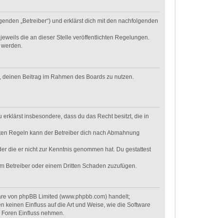
genden „Betreiber“) und erklärst dich mit den nachfolgenden
eweils die an dieser Stelle veröffentlichten Regelungen.
t werden.
ht, deinen Beitrag im Rahmen des Boards zu nutzen.
u erklärst insbesondere, dass du das Recht besitzt, die in
hten Regeln kann der Betreiber dich nach Abmahnung
oder die er nicht zur Kenntnis genommen hat. Du gestattest
dem Betreiber oder einem Dritten Schaden zuzufügen.
ware von phpBB Limited (www.phpbb.com) handelt;
keinen Einfluss auf die Art und Weise, wie die Software
r Foren Einfluss nehmen.