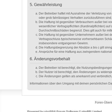
5. Gewährleistung
Der Betreiber haftet mit Ausnahme der Verletzung von 
oder grob fahrlässiges Verhalten zurückzuführen sind
Die Haftung ist gegenüber Verbrauchern außer bei vo
wesentlicher Vertragspflichten (Kardinalpflichten) a
Durchschnittsschäden begrenzt. Dies gilt auch für m
Die Haftung ist gegenüber Unternehmern außer bei de
Vertragsschluss typischerweise vorhersehbaren Schäd
insbesondere entgangenen Gewinn.
Die Haftungsbegrenzung der Absätze a bis c gilt sinn
Ansprüche für eine Haftung aus zwingendem national
6. Änderungsvorbehalt
Der Betreiber ist berechtigt, die Nutzungsbedingunge
Der Nutzer ist berechtigt, den Änderungen zu widersp
Die Änderungen gelten als anerkannt und verbindlic
Informationen über den Umgang mit deinen persönlichen Dat
Foren-Übers
Powered by
phpBB
® Forum Software © phpBB Limited