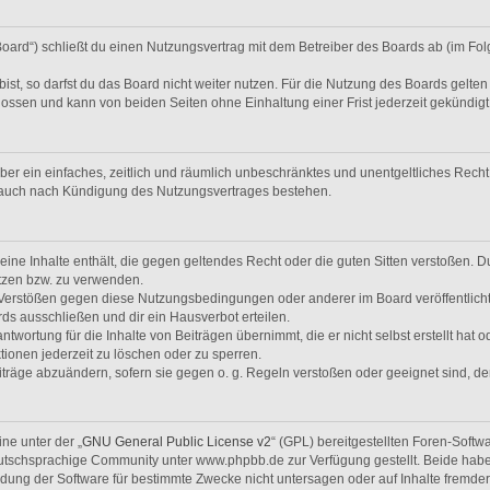
Board“) schließt du einen Nutzungsvertrag mit dem Betreiber des Boards ab (im Fol
t, so darfst du das Board nicht weiter nutzen. Für die Nutzung des Boards gelten j
ossen und kann von beiden Seiten ohne Einhaltung einer Frist jederzeit gekündig
eiber ein einfaches, zeitlich und räumlich unbeschränktes und unentgeltliches Rec
t auch nach Kündigung des Nutzungsvertrages bestehen.
 keine Inhalte enthält, die gegen geltendes Recht oder die guten Sitten verstoßen. D
tzen bzw. zu verwenden.
i Verstößen gegen diese Nutzungsbedingungen oder anderer im Board veröffentlic
ds ausschließen und dir ein Hausverbot erteilen.
twortung für die Inhalte von Beiträgen übernimmt, die er nicht selbst erstellt hat 
tionen jederzeit zu löschen oder zu sperren.
iträge abzuändern, sofern sie gegen o. g. Regeln verstoßen oder geeignet sind, 
ne unter der „
GNU General Public License v2
“ (GPL) bereitgestellten Foren-Soft
tschsprachige Community unter www.phpbb.de zur Verfügung gestellt. Beide haben 
ung der Software für bestimmte Zwecke nicht untersagen oder auf Inhalte fremde