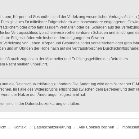
Leben, Körper und Gesundheit und der Verletzung wesentlicher Vertragspflichten (Ka
. Dies gilt auch für mittelbare Folgeschäden wie insbesondere entgangenen Gewin
rsätzlichem oder grob fahrlässigem Verhalten oder bei Schäden aus der Verletzun
uf die bei Vertragsschluss typischerweise vorhersehbaren Schäden und im übrigen d
ittelbare Folgeschäden wie insbesondere entgangenen Gewinn.
r Verletzung von Leben, Körper und Gesundheit oder vorsätzlichem oder grob fahrl
en und im Übrigen der Höhe nach auf die vertragstypischen Durchschnittsschäden b
gemäß auch zugunsten der Mitarbeiter und Erfüllungsgehilfen des Betreibers.
em Recht bleiben unberührt.
n und die Datenschutzerklärung zu ändern. Die Änderung wird dem Nutzer per E-Mai
rechen. Im Falle des Widerspruchs erlischt das zwischen dem Betreiber und dem Nu
h, wenn der Nutzer den Änderungen zugestimmt hat.
en sind in der Datenschutzerklärung enthalten.
icht
Kontakt
Datenschutzerklärung
Alle Cookies löschen
Impressu