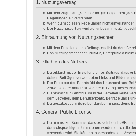
1. Nutzungsvertrag
Mit dem Zugriff auf „X1-9 Forum“ (im Folgenden „das 
Regelungen einverstanden.
Wenn du mit diesen Regelungen nicht einverstanden bis
Der Nutzungsvertrag wird auf unbestimmte Zeit geschl
2. Einräumung von Nutzungsrechten
Mit dem Erstellen eines Beitrags erteilst du dem Betr
Das Nutzungsrecht nach Punkt 2, Unterpunkt a bleib
3. Pflichten des Nutzers
Du erklärst mit der Erstellung eines Beitrags, dass er
deinen Beiträgen verwendeten Links und Bilder zu se
Der Betreiber des Boards übt das Hausrecht aus. Be
zeitweise oder dauerhaft von der Nutzung dieses Boar
Du nimmst zur Kenntnis, dass der Betreiber keine Veran
dem Betreiber, dein Benutzerkonto, Beiträge und Funk
Du gestattest dem Betreiber darüber hinaus, deine Be
4. General Public License
Du nimmst zur Kenntnis, dass es sich bei phpBB um ei
deutschsprachige Informationen werden durch die deu
verwendet wird. Sie können insbesondere die Verwend