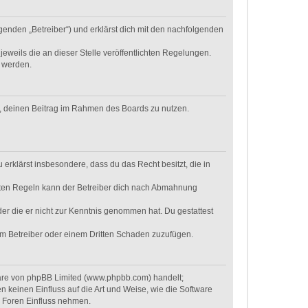
genden „Betreiber“) und erklärst dich mit den nachfolgenden
eweils die an dieser Stelle veröffentlichten Regelungen.
t werden.
ht, deinen Beitrag im Rahmen des Boards zu nutzen.
u erklärst insbesondere, dass du das Recht besitzt, die in
hten Regeln kann der Betreiber dich nach Abmahnung
oder die er nicht zur Kenntnis genommen hat. Du gestattest
dem Betreiber oder einem Dritten Schaden zuzufügen.
ware von phpBB Limited (www.phpbb.com) handelt;
keinen Einfluss auf die Art und Weise, wie die Software
r Foren Einfluss nehmen.