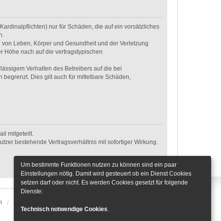
rdinalpflichten) nur für Schäden, die auf ein vorsätzliches
n.
g von Leben, Körper und Gesundheit und der Verletzung
er Höhe nach auf die vertragstypischen
ässigem Verhalten des Betreibers auf die bei
egrenzt. Dies gilt auch für mittelbare Schäden,
l mitgeteilt.
tzer bestehende Vertragsverhältnis mit sofortiger Wirkung.
Um bestimmte Funktionen nutzen zu können sind ein paar
Einstellungen nötig. Damit wird gesteuert ob ein Dienst Cookies
setzen darf oder nicht. Es werden Cookies gesetzt für folgende
Dienste:
m
Alle Zeiten sind
UTC+01:00
Cookie-Einstellungen
Technisch notwendige Cookies
.