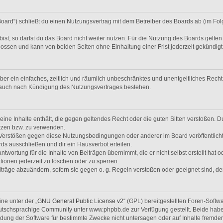
Board“) schließt du einen Nutzungsvertrag mit dem Betreiber des Boards ab (im Fol
t, so darfst du das Board nicht weiter nutzen. Für die Nutzung des Boards gelten j
ossen und kann von beiden Seiten ohne Einhaltung einer Frist jederzeit gekündig
eiber ein einfaches, zeitlich und räumlich unbeschränktes und unentgeltliches Rec
t auch nach Kündigung des Nutzungsvertrages bestehen.
 keine Inhalte enthält, die gegen geltendes Recht oder die guten Sitten verstoßen. D
tzen bzw. zu verwenden.
i Verstößen gegen diese Nutzungsbedingungen oder anderer im Board veröffentlic
ds ausschließen und dir ein Hausverbot erteilen.
twortung für die Inhalte von Beiträgen übernimmt, die er nicht selbst erstellt hat 
tionen jederzeit zu löschen oder zu sperren.
iträge abzuändern, sofern sie gegen o. g. Regeln verstoßen oder geeignet sind, 
ne unter der „
GNU General Public License v2
“ (GPL) bereitgestellten Foren-Soft
tschsprachige Community unter www.phpbb.de zur Verfügung gestellt. Beide haben 
ung der Software für bestimmte Zwecke nicht untersagen oder auf Inhalte fremde