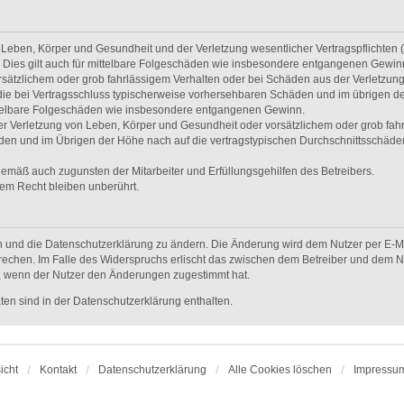
Leben, Körper und Gesundheit und der Verletzung wesentlicher Vertragspflichten (Ka
. Dies gilt auch für mittelbare Folgeschäden wie insbesondere entgangenen Gewin
rsätzlichem oder grob fahrlässigem Verhalten oder bei Schäden aus der Verletzun
uf die bei Vertragsschluss typischerweise vorhersehbaren Schäden und im übrigen d
ittelbare Folgeschäden wie insbesondere entgangenen Gewinn.
r Verletzung von Leben, Körper und Gesundheit oder vorsätzlichem oder grob fahrl
en und im Übrigen der Höhe nach auf die vertragstypischen Durchschnittsschäden b
gemäß auch zugunsten der Mitarbeiter und Erfüllungsgehilfen des Betreibers.
em Recht bleiben unberührt.
n und die Datenschutzerklärung zu ändern. Die Änderung wird dem Nutzer per E-Mai
rechen. Im Falle des Widerspruchs erlischt das zwischen dem Betreiber und dem Nu
h, wenn der Nutzer den Änderungen zugestimmt hat.
en sind in der Datenschutzerklärung enthalten.
icht
Kontakt
Datenschutzerklärung
Alle Cookies löschen
Impressu