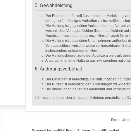
5. Gewährleistung
Der Betreiber haftet mit Ausnahme der Verletzung von 
oder grob fahrlässiges Verhalten zurückzuführen sind
Die Haftung ist gegenüber Verbrauchern außer bei vo
wesentlicher Vertragspflichten (Kardinalpflichten) a
Durchschnittsschäden begrenzt. Dies gilt auch für m
Die Haftung ist gegenüber Unternehmern außer bei de
Vertragsschluss typischerweise vorhersehbaren Schäd
insbesondere entgangenen Gewinn.
Die Haftungsbegrenzung der Absätze a bis c gilt sinn
Ansprüche für eine Haftung aus zwingendem national
6. Änderungsvorbehalt
Der Betreiber ist berechtigt, die Nutzungsbedingunge
Der Nutzer ist berechtigt, den Änderungen zu widersp
Die Änderungen gelten als anerkannt und verbindlic
Informationen über den Umgang mit deinen persönlichen Dat
Foren-Übers
Powered by
phpBB
® Forum Software © phpBB Limited