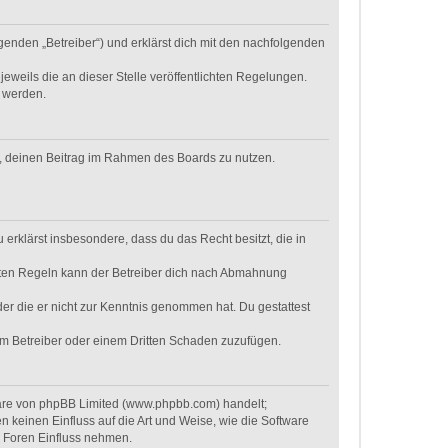
genden „Betreiber“) und erklärst dich mit den nachfolgenden
eweils die an dieser Stelle veröffentlichten Regelungen.
t werden.
ht, deinen Beitrag im Rahmen des Boards zu nutzen.
u erklärst insbesondere, dass du das Recht besitzt, die in
hten Regeln kann der Betreiber dich nach Abmahnung
oder die er nicht zur Kenntnis genommen hat. Du gestattest
dem Betreiber oder einem Dritten Schaden zuzufügen.
ware von phpBB Limited (www.phpbb.com) handelt;
keinen Einfluss auf die Art und Weise, wie die Software
r Foren Einfluss nehmen.