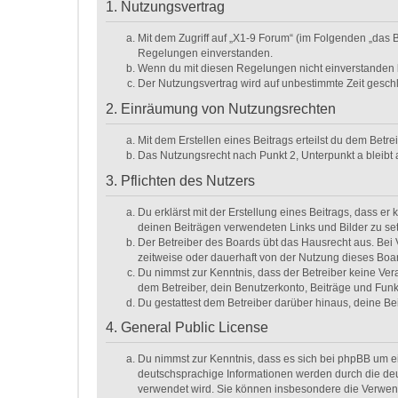
1. Nutzungsvertrag
Mit dem Zugriff auf „X1-9 Forum“ (im Folgenden „das 
Regelungen einverstanden.
Wenn du mit diesen Regelungen nicht einverstanden bis
Der Nutzungsvertrag wird auf unbestimmte Zeit geschl
2. Einräumung von Nutzungsrechten
Mit dem Erstellen eines Beitrags erteilst du dem Betr
Das Nutzungsrecht nach Punkt 2, Unterpunkt a bleib
3. Pflichten des Nutzers
Du erklärst mit der Erstellung eines Beitrags, dass er
deinen Beiträgen verwendeten Links und Bilder zu se
Der Betreiber des Boards übt das Hausrecht aus. Be
zeitweise oder dauerhaft von der Nutzung dieses Boar
Du nimmst zur Kenntnis, dass der Betreiber keine Veran
dem Betreiber, dein Benutzerkonto, Beiträge und Funk
Du gestattest dem Betreiber darüber hinaus, deine Be
4. General Public License
Du nimmst zur Kenntnis, dass es sich bei phpBB um ei
deutschsprachige Informationen werden durch die deu
verwendet wird. Sie können insbesondere die Verwend