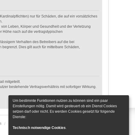
rdinalpflichten) nur für Schäden, die auf ein vorsätzliches
n.
g von Leben, Körper und Gesundheit und der Verletzung
er Höhe nach auf die vertragstypischen
ässigem Verhalten des Betreibers auf die bei
egrenzt. Dies gilt auch für mittelbare Schäden,
l mitgeteilt.
tzer bestehende Vertragsverhältnis mit sofortiger Wirkung.
Um bestimmte Funktionen nutzen zu können sind ein paar
Einstellungen nötig. Damit wird gesteuert ob ein Dienst Cookies
setzen darf oder nicht. Es werden Cookies gesetzt für folgende
Dienste:
m
Alle Zeiten sind
UTC+01:00
Cookie-Einstellungen
Technisch notwendige Cookies
.