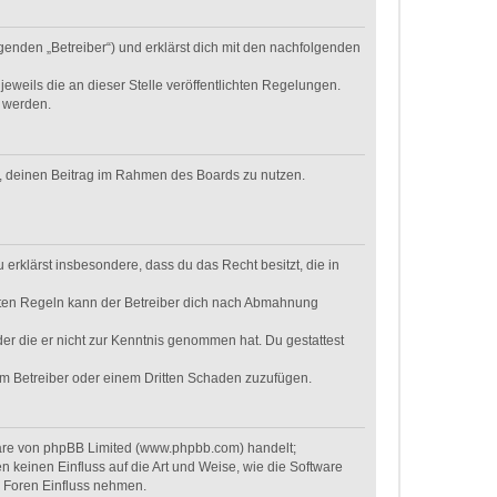
genden „Betreiber“) und erklärst dich mit den nachfolgenden
eweils die an dieser Stelle veröffentlichten Regelungen.
t werden.
ht, deinen Beitrag im Rahmen des Boards zu nutzen.
u erklärst insbesondere, dass du das Recht besitzt, die in
hten Regeln kann der Betreiber dich nach Abmahnung
oder die er nicht zur Kenntnis genommen hat. Du gestattest
dem Betreiber oder einem Dritten Schaden zuzufügen.
ware von phpBB Limited (www.phpbb.com) handelt;
keinen Einfluss auf die Art und Weise, wie die Software
r Foren Einfluss nehmen.