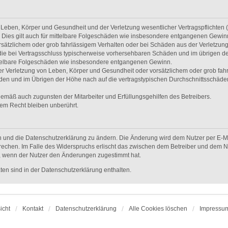
Leben, Körper und Gesundheit und der Verletzung wesentlicher Vertragspflichten (Ka
. Dies gilt auch für mittelbare Folgeschäden wie insbesondere entgangenen Gewin
rsätzlichem oder grob fahrlässigem Verhalten oder bei Schäden aus der Verletzun
uf die bei Vertragsschluss typischerweise vorhersehbaren Schäden und im übrigen d
ittelbare Folgeschäden wie insbesondere entgangenen Gewinn.
r Verletzung von Leben, Körper und Gesundheit oder vorsätzlichem oder grob fahrl
en und im Übrigen der Höhe nach auf die vertragstypischen Durchschnittsschäden b
gemäß auch zugunsten der Mitarbeiter und Erfüllungsgehilfen des Betreibers.
em Recht bleiben unberührt.
n und die Datenschutzerklärung zu ändern. Die Änderung wird dem Nutzer per E-Mai
rechen. Im Falle des Widerspruchs erlischt das zwischen dem Betreiber und dem Nu
h, wenn der Nutzer den Änderungen zugestimmt hat.
en sind in der Datenschutzerklärung enthalten.
icht
Kontakt
Datenschutzerklärung
Alle Cookies löschen
Impressu