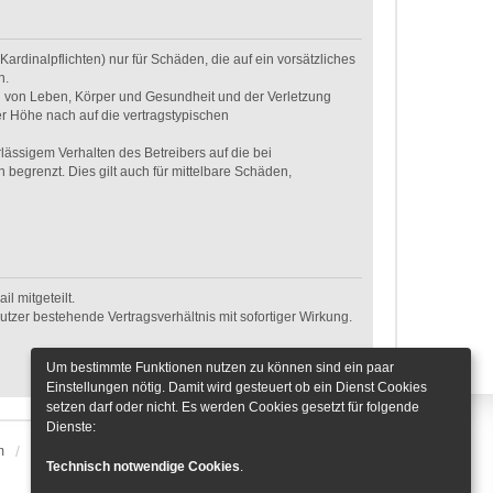
rdinalpflichten) nur für Schäden, die auf ein vorsätzliches
n.
g von Leben, Körper und Gesundheit und der Verletzung
er Höhe nach auf die vertragstypischen
ässigem Verhalten des Betreibers auf die bei
egrenzt. Dies gilt auch für mittelbare Schäden,
l mitgeteilt.
tzer bestehende Vertragsverhältnis mit sofortiger Wirkung.
Um bestimmte Funktionen nutzen zu können sind ein paar
Einstellungen nötig. Damit wird gesteuert ob ein Dienst Cookies
setzen darf oder nicht. Es werden Cookies gesetzt für folgende
Dienste:
m
Alle Zeiten sind
UTC+01:00
Cookie-Einstellungen
Technisch notwendige Cookies
.