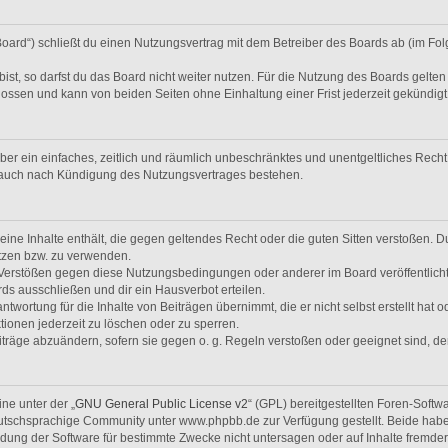
Board“) schließt du einen Nutzungsvertrag mit dem Betreiber des Boards ab (im Fol
t, so darfst du das Board nicht weiter nutzen. Für die Nutzung des Boards gelten j
ossen und kann von beiden Seiten ohne Einhaltung einer Frist jederzeit gekündig
eiber ein einfaches, zeitlich und räumlich unbeschränktes und unentgeltliches Rec
t auch nach Kündigung des Nutzungsvertrages bestehen.
 keine Inhalte enthält, die gegen geltendes Recht oder die guten Sitten verstoßen. D
tzen bzw. zu verwenden.
i Verstößen gegen diese Nutzungsbedingungen oder anderer im Board veröffentlic
ds ausschließen und dir ein Hausverbot erteilen.
twortung für die Inhalte von Beiträgen übernimmt, die er nicht selbst erstellt hat 
tionen jederzeit zu löschen oder zu sperren.
iträge abzuändern, sofern sie gegen o. g. Regeln verstoßen oder geeignet sind, 
ne unter der „
GNU General Public License v2
“ (GPL) bereitgestellten Foren-Soft
tschsprachige Community unter www.phpbb.de zur Verfügung gestellt. Beide haben 
ung der Software für bestimmte Zwecke nicht untersagen oder auf Inhalte fremde