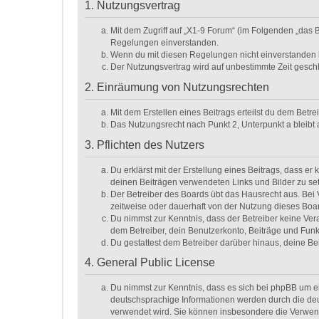
1. Nutzungsvertrag
Mit dem Zugriff auf „X1-9 Forum“ (im Folgenden „das 
Regelungen einverstanden.
Wenn du mit diesen Regelungen nicht einverstanden bis
Der Nutzungsvertrag wird auf unbestimmte Zeit geschl
2. Einräumung von Nutzungsrechten
Mit dem Erstellen eines Beitrags erteilst du dem Betr
Das Nutzungsrecht nach Punkt 2, Unterpunkt a bleib
3. Pflichten des Nutzers
Du erklärst mit der Erstellung eines Beitrags, dass er
deinen Beiträgen verwendeten Links und Bilder zu se
Der Betreiber des Boards übt das Hausrecht aus. Be
zeitweise oder dauerhaft von der Nutzung dieses Boar
Du nimmst zur Kenntnis, dass der Betreiber keine Veran
dem Betreiber, dein Benutzerkonto, Beiträge und Funk
Du gestattest dem Betreiber darüber hinaus, deine Be
4. General Public License
Du nimmst zur Kenntnis, dass es sich bei phpBB um ei
deutschsprachige Informationen werden durch die deu
verwendet wird. Sie können insbesondere die Verwend