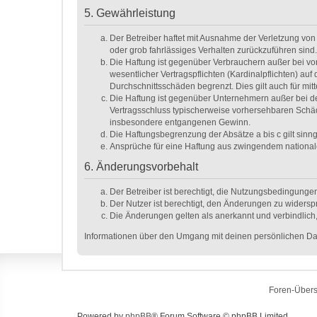
5. Gewährleistung
Der Betreiber haftet mit Ausnahme der Verletzung von 
oder grob fahrlässiges Verhalten zurückzuführen sind
Die Haftung ist gegenüber Verbrauchern außer bei vo
wesentlicher Vertragspflichten (Kardinalpflichten) a
Durchschnittsschäden begrenzt. Dies gilt auch für m
Die Haftung ist gegenüber Unternehmern außer bei de
Vertragsschluss typischerweise vorhersehbaren Schäd
insbesondere entgangenen Gewinn.
Die Haftungsbegrenzung der Absätze a bis c gilt sinn
Ansprüche für eine Haftung aus zwingendem national
6. Änderungsvorbehalt
Der Betreiber ist berechtigt, die Nutzungsbedingunge
Der Nutzer ist berechtigt, den Änderungen zu widersp
Die Änderungen gelten als anerkannt und verbindlic
Informationen über den Umgang mit deinen persönlichen Dat
Foren-Übers
Powered by
phpBB
® Forum Software © phpBB Limited