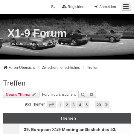
Registrieren
Anmelden
X1-9 Forum
Das deutschsprachige X1/9 Forum
Foren-Übersicht
Zwischenmenschliches
Treffen
Treffen
Suche
Erweiterte Suche
Neues Thema
Seite
1
von
20
1
2
3
4
5
20
Nächste
953 Themen
…
Themen
39. European X1/9 Meeting anlässlich des 53.