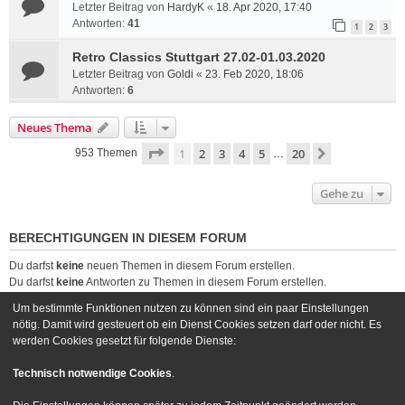
Letzter Beitrag von
HardyK
«
18. Apr 2020, 17:40
Antworten:
41
1
2
3
Retro Classics Stuttgart 27.02-01.03.2020
Letzter Beitrag von
Goldi
«
23. Feb 2020, 18:06
Antworten:
6
Neues Thema
Seite
1
von
20
1
2
3
4
5
20
Nächste
953 Themen
…
Gehe zu
BERECHTIGUNGEN IN DIESEM FORUM
Du darfst
keine
neuen Themen in diesem Forum erstellen.
Du darfst
keine
Antworten zu Themen in diesem Forum erstellen.
Du darfst deine Beiträge in diesem Forum
nicht
ändern.
Um bestimmte Funktionen nutzen zu können sind ein paar Einstellungen
Du darfst deine Beiträge in diesem Forum
nicht
löschen.
nötig. Damit wird gesteuert ob ein Dienst Cookies setzen darf oder nicht. Es
Du darfst
keine
Dateianhänge in diesem Forum erstellen.
werden Cookies gesetzt für folgende Dienste:
Foren-Übersicht
Kontakt
Technisch notwendige Cookies
.
Powered by
phpBB
® Forum Software © phpBB Limited