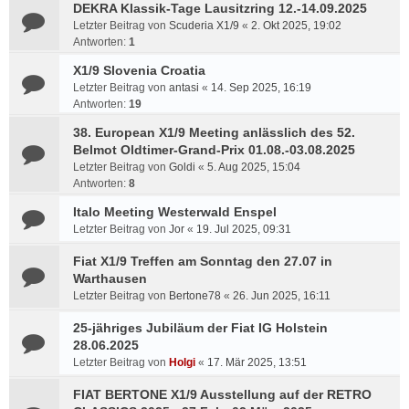
DEKRA Klassik-Tage Lausitzring 12.-14.09.2025
Letzter Beitrag von
Scuderia X1/9
«
2. Okt 2025, 19:02
Antworten:
1
X1/9 Slovenia Croatia
Letzter Beitrag von
antasi
«
14. Sep 2025, 16:19
Antworten:
19
38. European X1/9 Meeting anlässlich des 52.
Belmot Oldtimer-Grand-Prix 01.08.-03.08.2025
Letzter Beitrag von
Goldi
«
5. Aug 2025, 15:04
Antworten:
8
Italo Meeting Westerwald Enspel
Letzter Beitrag von
Jor
«
19. Jul 2025, 09:31
Fiat X1/9 Treffen am Sonntag den 27.07 in
Warthausen
Letzter Beitrag von
Bertone78
«
26. Jun 2025, 16:11
25-jähriges Jubiläum der Fiat IG Holstein
28.06.2025
Letzter Beitrag von
Holgi
«
17. Mär 2025, 13:51
FIAT BERTONE X1/9 Ausstellung auf der RETRO