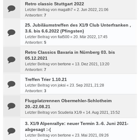
Retro classic Stuttgart 2022
Letzter Beitrag von
magath7
«
2. Jun 2022, 21:06
Antworten:
7
25. Jubiläumstreffen des X1/9 Club Unterfranken ,
3.6. bis 6.6.2022 (Pfingsten)
Letzter Beitrag von
fiat500
«
20. Mär 2022, 17:45
Antworten:
5
Retro Classics Bavaria in Nürnberg 03. bis
05.12.2021
Letzter Beitrag von
bertone
«
13. Dez 2021, 13:20
Antworten:
7
Treffen Trier 1.10.21
Letzter Beitrag von
joksi
«
23. Sep 2021, 21:28
Antworten:
3
Flugplatzrennen Obermehler-Schlotheim
20.-22.08.21
Letzter Beitrag von
Scuderia X1/9
«
14. Aug 2021, 15:52
3. X1/9 Alpenrallye: neuer Termin 3.-6. Juni 2021-
abgesagt :-(
Letzter Beitrag von
bertone
«
23. Mai 2021, 09:26