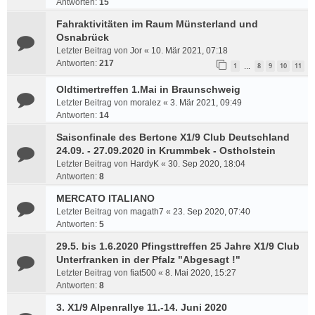
Antworten:
15
Fahraktivitäten im Raum Münsterland und
Osnabrück
Letzter Beitrag von
Jor
«
10. Mär 2021, 07:18
Antworten:
217
1
8
9
10
11
…
Oldtimertreffen 1.Mai in Braunschweig
Letzter Beitrag von
moralez
«
3. Mär 2021, 09:49
Antworten:
14
Saisonfinale des Bertone X1/9 Club Deutschland
24.09. - 27.09.2020 in Krummbek - Ostholstein
Letzter Beitrag von
HardyK
«
30. Sep 2020, 18:04
Antworten:
8
MERCATO ITALIANO
Letzter Beitrag von
magath7
«
23. Sep 2020, 07:40
Antworten:
5
29.5. bis 1.6.2020 Pfingsttreffen 25 Jahre X1/9 Club
Unterfranken in der Pfalz "Abgesagt !"
Letzter Beitrag von
fiat500
«
8. Mai 2020, 15:27
Antworten:
8
3. X1/9 Alpenrallye 11.-14. Juni 2020