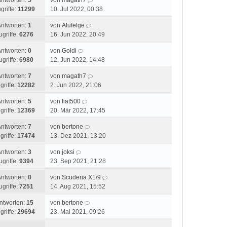
Antworten:
5
von
magath7
griffe:
11299
10. Jul 2022, 00:38
Antworten:
1
von
Alufelge
ugriffe:
6276
16. Jun 2022, 20:49
Antworten:
0
von
Goldi
ugriffe:
6980
12. Jun 2022, 14:48
Antworten:
7
von
magath7
griffe:
12282
2. Jun 2022, 21:06
Antworten:
5
von
fiat500
griffe:
12369
20. Mär 2022, 17:45
Antworten:
7
von
bertone
griffe:
17474
13. Dez 2021, 13:20
Antworten:
3
von
joksi
ugriffe:
9394
23. Sep 2021, 21:28
Antworten:
0
von
Scuderia X1/9
ugriffe:
7251
14. Aug 2021, 15:52
ntworten:
15
von
bertone
griffe:
29694
23. Mai 2021, 09:26