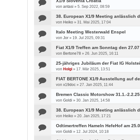
X1/9 Slovenia Croatia
von
antasi
»
5. Sep 2022, 08:59
38. European X1/9 Meeting anlässlich d
von
Heiko
»
31. Mai 2025, 17:04
Italo Meeting Westerwald Enspel
von
Jor
»
19. Jul 2025, 09:31
Fiat X1/9 Treffen am Sonntag den 27.0
von
Bertone78
»
26. Jun 2025, 16:11
25-jähriges Jubiläum der Fiat IG Holste
von
Holgi
»
17. Mär 2025, 13:51
FIAT BERTONE X1/9 Ausstellung auf de
von
x19doc
»
27. Jan 2025, 11:44
Bremen Classic Motorshow 31.1.-2.2.25
von
Goldi
»
30. Jan 2025, 14:58
38. European X1/9 Meeting anlässlich d
von
Heiko
»
20. Jan 2025, 17:21
Odtimertreffen Hameln HefeHof am 25.
von
Goldi
»
12. Jul 2024, 10:18