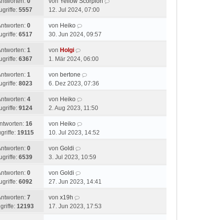
Antworten:
0
von
Yellow Scorpion
ugriffe:
5557
12. Jul 2024, 07:00
Antworten:
0
von
Heiko
ugriffe:
6517
30. Jun 2024, 09:57
Antworten:
1
von
Holgi
ugriffe:
6367
1. Mär 2024, 06:00
Antworten:
1
von
bertone
ugriffe:
8023
6. Dez 2023, 07:36
Antworten:
4
von
Heiko
ugriffe:
9124
2. Aug 2023, 11:50
ntworten:
16
von
Heiko
griffe:
19115
10. Jul 2023, 14:52
Antworten:
0
von
Goldi
ugriffe:
6539
3. Jul 2023, 10:59
Antworten:
0
von
Goldi
ugriffe:
6092
27. Jun 2023, 14:41
Antworten:
7
von
x19h
griffe:
12193
17. Jun 2023, 17:53