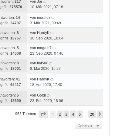
tworten:
217
von
Jor
riffe:
375570
10. Mär 2021, 07:18
ntworten:
14
von
moralez
griffe:
24707
3. Mär 2021, 09:49
Antworten:
8
von
HardyK
griffe:
18767
30. Sep 2020, 18:04
Antworten:
5
von
magath7
griffe:
14608
23. Sep 2020, 07:40
Antworten:
8
von
fiat500
griffe:
18001
8. Mai 2020, 15:27
ntworten:
41
von
HardyK
griffe:
65417
18. Apr 2020, 17:40
Antworten:
6
von
Goldi
griffe:
13590
23. Feb 2020, 18:06
Seite
1
von
20
1
2
3
4
5
20
Nächste
953 Themen
…
Gehe zu