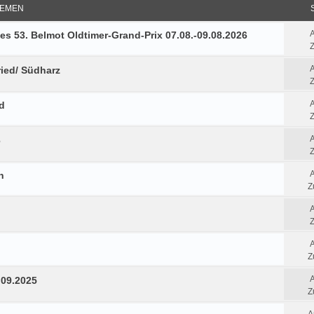
EMEN
es 53. Belmot Oldtimer-Grand-Prix 07.08.-09.08.2026
Z
ried/ Südharz
Z
d
Z
6
Z
n
Z
Z
Z
.09.2025
Z