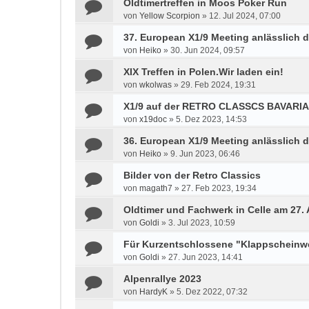
Oldtimertreffen in Moos Poker Run
von
Yellow Scorpion
»
12. Jul 2024, 07:00
37. European X1/9 Meeting anlässlich d
von
Heiko
»
30. Jun 2024, 09:57
XIX Treffen in Polen.Wir laden ein!
von
wkolwas
»
29. Feb 2024, 19:31
X1/9 auf der RETRO CLASSCS BAVARIA 
von
x19doc
»
5. Dez 2023, 14:53
36. European X1/9 Meeting anlässlich d
von
Heiko
»
9. Jun 2023, 06:46
Bilder von der Retro Classics
von
magath7
»
27. Feb 2023, 19:34
Oldtimer und Fachwerk in Celle am 27.
von
Goldi
»
3. Jul 2023, 10:59
Für Kurzentschlossene "Klappscheinwer
von
Goldi
»
27. Jun 2023, 14:41
Alpenrallye 2023
von
HardyK
»
5. Dez 2022, 07:32