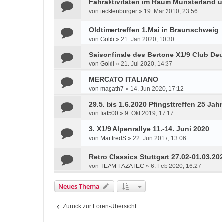
Fahraktivitäten im Raum Münsterland 
von
tecklenburger
»
19. Mär 2010, 23:56
Oldtimertreffen 1.Mai in Braunschweig
von
Goldi
»
21. Jan 2020, 10:30
Saisonfinale des Bertone X1/9 Club Deu
von
Goldi
»
21. Jul 2020, 14:37
MERCATO ITALIANO
von
magath7
»
14. Jun 2020, 17:12
29.5. bis 1.6.2020 Pfingsttreffen 25 Ja
von
fiat500
»
9. Okt 2019, 17:17
3. X1/9 Alpenrallye 11.-14. Juni 2020
von
ManfredS
»
22. Jun 2017, 13:06
Retro Classics Stuttgart 27.02-01.03.20
von
TEAM-FAZATEC
»
6. Feb 2020, 16:27
Neues Thema
Zurück zur Foren-Übersicht