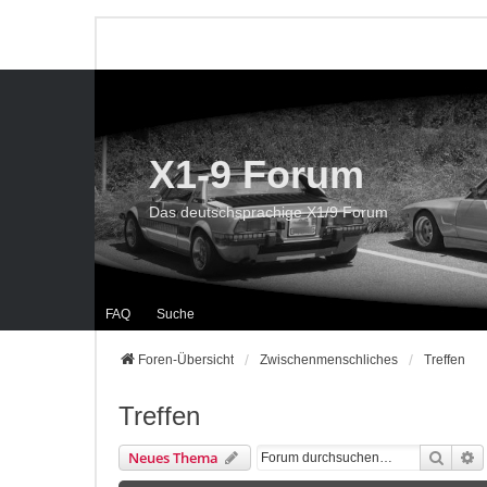
X1-9 Forum
Das deutschsprachige X1/9 Forum
FAQ
Suche
Foren-Übersicht
Zwischenmenschliches
Treffen
Treffen
Suche
E
Neues Thema