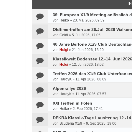
TH
39. European X1/9 Meeting anlässlich d
von
Heiko
»
23. Mai 2026, 09:39
Oldtimertreffen am 26.Juli 2026 Walken
von
Goldi
»
5. Jul 2026, 17:05
40 Jahre Bertone X1/9 Club Deutschlan
von
Holgi
»
21. Jun 2026, 13:20
Klassikwelt Bodensee 12.-14. Juni 202
von
Holgi
»
12. Jun 2026, 18:02
Treffen 2026 des X1/9 Club Unterfranke
von
HardyK
»
11. Apr 2026, 08:09
Alpenrallye 2026
von
HardyK
»
11. Apr 2026, 07:57
XXI Treffen in Polen
von
Heiko
»
2. Feb 2026, 17:41
DEKRA Klassik-Tage Lausitzring 12.-14
von
Scuderia X1/9
»
9. Sep 2025, 19:00