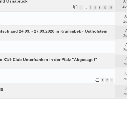
und Osnabrück
An
Zug
1
7
8
9
10
11
…
A
Zu
tschland 24.09. - 27.09.2020 in Krummbek - Ostholstein
Zu
Zu
hre X1/9 Club Unterfranken in der Pfalz "Abgesagt !"
Zu
A
Zu
1
2
3
20
Zu