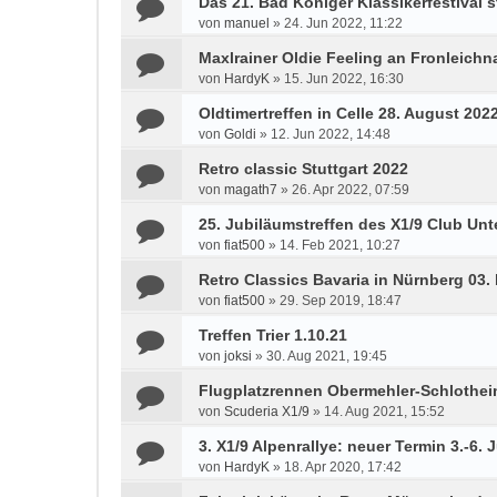
Das 21. Bad Königer Klassikerfestival st
von
manuel
»
24. Jun 2022, 11:22
Maxlrainer Oldie Feeling an Fronleichn
von
HardyK
»
15. Jun 2022, 16:30
Oldtimertreffen in Celle 28. August 202
von
Goldi
»
12. Jun 2022, 14:48
Retro classic Stuttgart 2022
von
magath7
»
26. Apr 2022, 07:59
25. Jubiläumstreffen des X1/9 Club Unte
von
fiat500
»
14. Feb 2021, 10:27
Retro Classics Bavaria in Nürnberg 03. 
von
fiat500
»
29. Sep 2019, 18:47
Treffen Trier 1.10.21
von
joksi
»
30. Aug 2021, 19:45
Flugplatzrennen Obermehler-Schlotheim
von
Scuderia X1/9
»
14. Aug 2021, 15:52
3. X1/9 Alpenrallye: neuer Termin 3.-6. 
von
HardyK
»
18. Apr 2020, 17:42