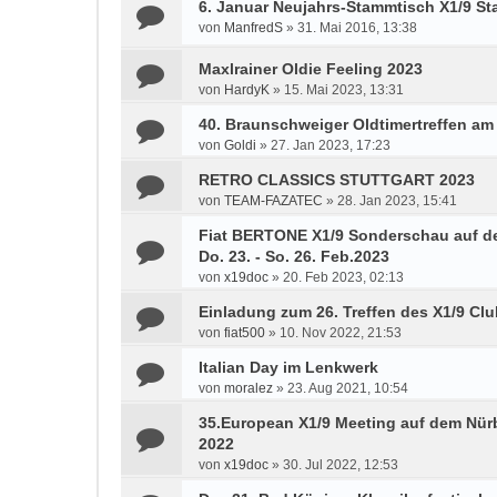
6. Januar Neujahrs-Stammtisch X1/9 S
von
ManfredS
»
31. Mai 2016, 13:38
Maxlrainer Oldie Feeling 2023
von
HardyK
»
15. Mai 2023, 13:31
40. Braunschweiger Oldtimertreffen am
von
Goldi
»
27. Jan 2023, 17:23
RETRO CLASSICS STUTTGART 2023
von
TEAM-FAZATEC
»
28. Jan 2023, 15:41
Fiat BERTONE X1/9 Sonderschau auf der 
Do. 23. - So. 26. Feb.2023
von
x19doc
»
20. Feb 2023, 02:13
Einladung zum 26. Treffen des X1/9 Clu
von
fiat500
»
10. Nov 2022, 21:53
Italian Day im Lenkwerk
von
moralez
»
23. Aug 2021, 10:54
35.European X1/9 Meeting auf dem Nürb
2022
von
x19doc
»
30. Jul 2022, 12:53