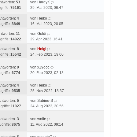
ntworten:
53
von
HardyK
griffe:
75161
29. Mai 2023, 06:47
Antworten:
4
von
Heiko
ugriffe:
8849
16. Mai 2023, 20:05
ntworten:
11
von
Goldi
griffe:
14922
29. Apr 2023, 16:41
Antworten:
8
von
Holgi
griffe:
15542
24. Feb 2023, 19:00
Antworten:
0
von
x19doc
ugriffe:
6774
20. Feb 2023, 02:13
Antworten:
4
von
Heiko
ugriffe:
9535
25. Nov 2022, 18:37
Antworten:
5
von
Sabine-S
griffe:
11027
24. Aug 2022, 20:56
Antworten:
3
von
wolle
ugriffe:
8675
11. Aug 2022, 09:14