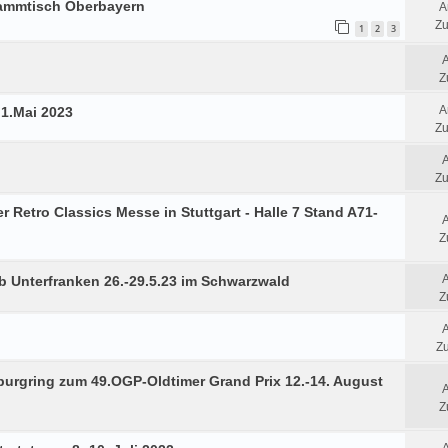
tammtisch Oberbayern
A
Zu
1
2
3
Z
A
 1.Mai 2023
Zu
Zu
Retro Classics Messe in Stuttgart - Halle 7 Stand A71-
Z
b Unterfranken 26.-29.5.23 im Schwarzwald
Z
Zu
urgring zum 49.OGP-Oldtimer Grand Prix 12.-14. August
Z