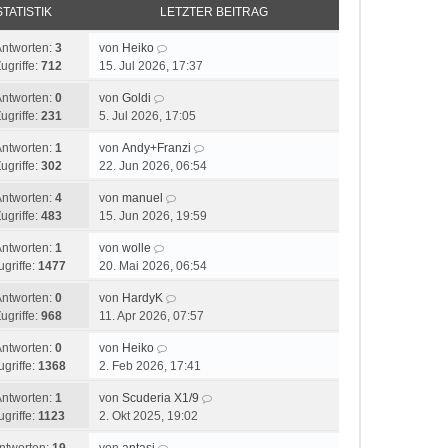
STATISTIK
LETZTER BEITRAG
Antworten:
3
von
Heiko
ugriffe:
712
15. Jul 2026, 17:37
Antworten:
0
von
Goldi
ugriffe:
231
5. Jul 2026, 17:05
Antworten:
1
von
Andy+Franzi
ugriffe:
302
22. Jun 2026, 06:54
Antworten:
4
von
manuel
ugriffe:
483
15. Jun 2026, 19:59
Antworten:
1
von
wolle
ugriffe:
1477
20. Mai 2026, 06:54
Antworten:
0
von
HardyK
ugriffe:
968
11. Apr 2026, 07:57
Antworten:
0
von
Heiko
ugriffe:
1368
2. Feb 2026, 17:41
Antworten:
1
von
Scuderia X1/9
ugriffe:
1123
2. Okt 2025, 19:02