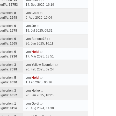
ntworten:
19
von
antasi
griffe:
32753
14. Sep 2025, 16:19
Antworten:
8
von
Goldi
ugriffe:
2948
5. Aug 2025, 15:04
Antworten:
0
von
Jor
ugriffe:
1578
19. Jul 2025, 09:31
Antworten:
0
von
Bertone78
ugriffe:
1665
26. Jun 2025, 16:11
Antworten:
0
von
Holgi
ugriffe:
7236
17. Mär 2025, 13:51
Antworten:
3
von
Yellow Scorpion
ugriffe:
7098
26. Feb 2025, 09:24
Antworten:
5
von
Holgi
ugriffe:
8630
1. Feb 2025, 06:16
Antworten:
3
von
Heiko
ugriffe:
4352
26. Jan 2025, 18:26
Antworten:
1
von
Goldi
ugriffe:
8114
25. Aug 2024, 14:38