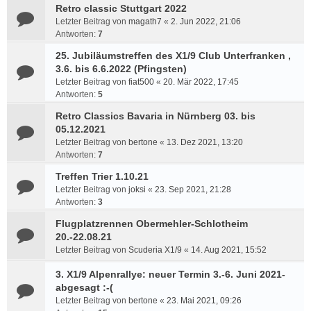
Retro classic Stuttgart 2022
Letzter Beitrag von
magath7
«
2. Jun 2022, 21:06
Antworten:
7
25. Jubiläumstreffen des X1/9 Club Unterfranken ,
3.6. bis 6.6.2022 (Pfingsten)
Letzter Beitrag von
fiat500
«
20. Mär 2022, 17:45
Antworten:
5
Retro Classics Bavaria in Nürnberg 03. bis
05.12.2021
Letzter Beitrag von
bertone
«
13. Dez 2021, 13:20
Antworten:
7
Treffen Trier 1.10.21
Letzter Beitrag von
joksi
«
23. Sep 2021, 21:28
Antworten:
3
Flugplatzrennen Obermehler-Schlotheim
20.-22.08.21
Letzter Beitrag von
Scuderia X1/9
«
14. Aug 2021, 15:52
3. X1/9 Alpenrallye: neuer Termin 3.-6. Juni 2021-
abgesagt :-(
Letzter Beitrag von
bertone
«
23. Mai 2021, 09:26