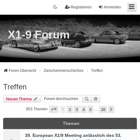
Registrieren
Anmelden
X1-9 Forum
Das deutschsprachige X1/9 Forum
Foren-Übersicht
Zwischenmenschliches
Treffen
Treffen
Suche
Erweiterte Suche
Neues Thema
Seite
1
von
20
1
2
3
4
5
20
Nächste
953 Themen
…
Themen
39. European X1/9 Meeting anlässlich des 53.