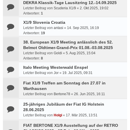
DEKRA Klassik-Tage Lausitzring 12.-14.09.2025
Letzter Beitrag von
Scuderia X1/9
«
2. Okt 2025, 19:02
Antworten:
1
X1/9 Slovenia Croatia
Letzter Beitrag von
antasi
«
14. Sep 2025, 16:19
Antworten:
19
38. European X1/9 Meeting anlässlich des 52.
Belmot Oldtimer-Grand-Prix 01.08.-03.08.2025
Letzter Beitrag von
Goldi
«
5. Aug 2025, 15:04
Antworten:
8
Italo Meeting Westerwald Enspel
Letzter Beitrag von
Jor
«
19. Jul 2025, 09:31
Fiat X1/9 Treffen am Sonntag den 27.07 in
Warthausen
Letzter Beitrag von
Bertone78
«
26. Jun 2025, 16:11
25-jähriges Jubiläum der Fiat IG Holstein
28.06.2025
Letzter Beitrag von
Holgi
«
17. Mär 2025, 13:51
FIAT BERTONE X1/9 Ausstellung auf der RETRO