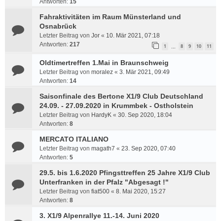
Antworten:
15
Fahraktivitäten im Raum Münsterland und
Osnabrück
Letzter Beitrag von
Jor
«
10. Mär 2021, 07:18
Antworten:
217
1
8
9
10
11
…
Oldtimertreffen 1.Mai in Braunschweig
Letzter Beitrag von
moralez
«
3. Mär 2021, 09:49
Antworten:
14
Saisonfinale des Bertone X1/9 Club Deutschland
24.09. - 27.09.2020 in Krummbek - Ostholstein
Letzter Beitrag von
HardyK
«
30. Sep 2020, 18:04
Antworten:
8
MERCATO ITALIANO
Letzter Beitrag von
magath7
«
23. Sep 2020, 07:40
Antworten:
5
29.5. bis 1.6.2020 Pfingsttreffen 25 Jahre X1/9 Club
Unterfranken in der Pfalz "Abgesagt !"
Letzter Beitrag von
fiat500
«
8. Mai 2020, 15:27
Antworten:
8
3. X1/9 Alpenrallye 11.-14. Juni 2020