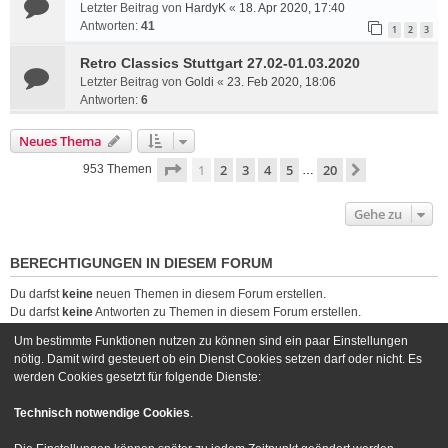
Letzter Beitrag von
HardyK
«
18. Apr 2020, 17:40
Antworten:
41
1
2
3
Retro Classics Stuttgart 27.02-01.03.2020
Letzter Beitrag von
Goldi
«
23. Feb 2020, 18:06
Antworten:
6
Neues Thema
Seite
1
von
20
1
2
3
4
5
20
Nächste
953 Themen
…
Gehe zu
BERECHTIGUNGEN IN DIESEM FORUM
Du darfst
keine
neuen Themen in diesem Forum erstellen.
Du darfst
keine
Antworten zu Themen in diesem Forum erstellen.
Du darfst deine Beiträge in diesem Forum
nicht
ändern.
Um bestimmte Funktionen nutzen zu können sind ein paar Einstellungen
Du darfst deine Beiträge in diesem Forum
nicht
löschen.
nötig. Damit wird gesteuert ob ein Dienst Cookies setzen darf oder nicht. Es
Du darfst
keine
Dateianhänge in diesem Forum erstellen.
werden Cookies gesetzt für folgende Dienste:
Foren-Übersicht
Kontakt
Technisch notwendige Cookies
.
Powered by
phpBB
® Forum Software © phpBB Limited