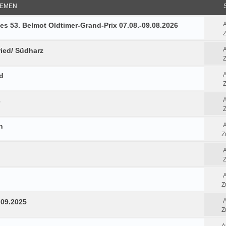
EMEN
es 53. Belmot Oldtimer-Grand-Prix 07.08.-09.08.2026
Z
ried/ Südharz
Z
d
Z
6
Z
n
Z
Z
Z
.09.2025
Z