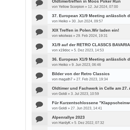
Oldtimertreffen in Moos Poker Run
von
Yellow Scorpion
»
12. Jul 2024, 07:00
37. European X1/9 Meeting anlässlich d
von
Heiko
»
30. Jun 2024, 09:57
XIX Treffen in Polen.Wir laden ein!
von
wkolwas
»
29. Feb 2024, 19:31
X1/9 auf der RETRO CLASSCS BAVARIA 
von
x19doc
»
5. Dez 2023, 14:53
36. European X1/9 Meeting anlässlich d
von
Heiko
»
9. Jun 2023, 06:46
Bilder von der Retro Classics
von
magath7
»
27. Feb 2023, 19:34
Oldtimer und Fachwerk in Celle am 27.
von
Goldi
»
3. Jul 2023, 10:59
Für Kurzentschlossene "Klappscheinwer
von
Goldi
»
27. Jun 2023, 14:41
Alpenrallye 2023
von
HardyK
»
5. Dez 2022, 07:32