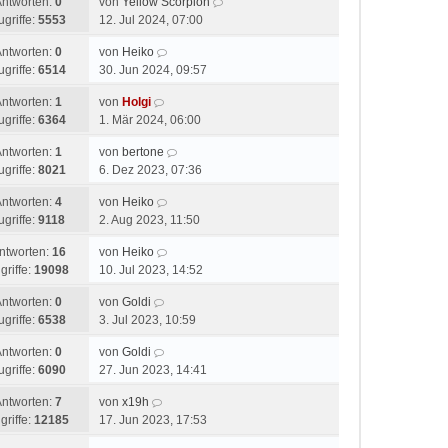
Antworten:
0
von
Yellow Scorpion
ugriffe:
5553
12. Jul 2024, 07:00
Antworten:
0
von
Heiko
ugriffe:
6514
30. Jun 2024, 09:57
Antworten:
1
von
Holgi
ugriffe:
6364
1. Mär 2024, 06:00
Antworten:
1
von
bertone
ugriffe:
8021
6. Dez 2023, 07:36
Antworten:
4
von
Heiko
ugriffe:
9118
2. Aug 2023, 11:50
ntworten:
16
von
Heiko
griffe:
19098
10. Jul 2023, 14:52
Antworten:
0
von
Goldi
ugriffe:
6538
3. Jul 2023, 10:59
Antworten:
0
von
Goldi
ugriffe:
6090
27. Jun 2023, 14:41
Antworten:
7
von
x19h
griffe:
12185
17. Jun 2023, 17:53