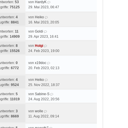
ntworten:
53
von
HardyK
griffe:
75125
29. Mai 2023, 06:47
Antworten:
4
von
Heiko
ugriffe:
8841
16. Mai 2023, 20:05
ntworten:
11
von
Goldi
griffe:
14909
29. Apr 2023, 16:41
Antworten:
8
von
Holgi
griffe:
15526
24. Feb 2023, 19:00
Antworten:
0
von
x19doc
ugriffe:
6772
20. Feb 2023, 02:13
Antworten:
4
von
Heiko
ugriffe:
9524
25. Nov 2022, 18:37
Antworten:
5
von
Sabine-S
griffe:
11019
24. Aug 2022, 20:56
Antworten:
3
von
wolle
ugriffe:
8669
11. Aug 2022, 09:14