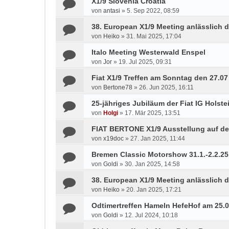
X1/9 Slovenia Croatia
von
antasi
»
5. Sep 2022, 08:59
38. European X1/9 Meeting anlässlich d
von
Heiko
»
31. Mai 2025, 17:04
Italo Meeting Westerwald Enspel
von
Jor
»
19. Jul 2025, 09:31
Fiat X1/9 Treffen am Sonntag den 27.0
von
Bertone78
»
26. Jun 2025, 16:11
25-jähriges Jubiläum der Fiat IG Holste
von
Holgi
»
17. Mär 2025, 13:51
FIAT BERTONE X1/9 Ausstellung auf de
von
x19doc
»
27. Jan 2025, 11:44
Bremen Classic Motorshow 31.1.-2.2.25
von
Goldi
»
30. Jan 2025, 14:58
38. European X1/9 Meeting anlässlich d
von
Heiko
»
20. Jan 2025, 17:21
Odtimertreffen Hameln HefeHof am 25.
von
Goldi
»
12. Jul 2024, 10:18