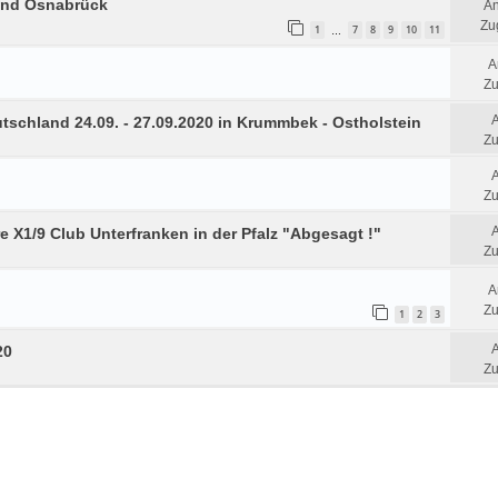
und Osnabrück
An
Zug
1
7
8
9
10
11
…
A
Zu
tschland 24.09. - 27.09.2020 in Krummbek - Ostholstein
Zu
Zu
hre X1/9 Club Unterfranken in der Pfalz "Abgesagt !"
Zu
A
Zu
1
2
3
20
Zu