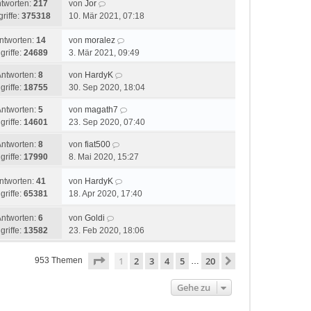
tworten:
217
von
Jor
riffe:
375318
10. Mär 2021, 07:18
ntworten:
14
von
moralez
griffe:
24689
3. Mär 2021, 09:49
Antworten:
8
von
HardyK
griffe:
18755
30. Sep 2020, 18:04
Antworten:
5
von
magath7
griffe:
14601
23. Sep 2020, 07:40
Antworten:
8
von
fiat500
griffe:
17990
8. Mai 2020, 15:27
ntworten:
41
von
HardyK
griffe:
65381
18. Apr 2020, 17:40
Antworten:
6
von
Goldi
griffe:
13582
23. Feb 2020, 18:06
Seite
1
von
20
1
2
3
4
5
20
Nächste
953 Themen
…
Gehe zu