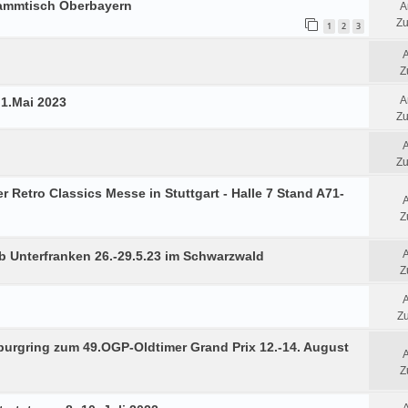
tammtisch Oberbayern
A
Zu
1
2
3
Z
A
 1.Mai 2023
Zu
Zu
Retro Classics Messe in Stuttgart - Halle 7 Stand A71-
Z
b Unterfranken 26.-29.5.23 im Schwarzwald
Z
Zu
urgring zum 49.OGP-Oldtimer Grand Prix 12.-14. August
Z