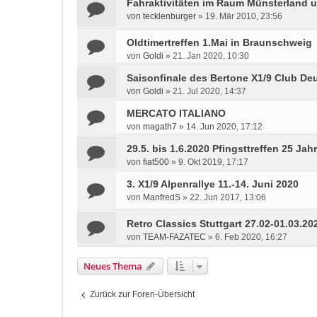
Fahraktivitäten im Raum Münsterland 
von
tecklenburger
»
19. Mär 2010, 23:56
Oldtimertreffen 1.Mai in Braunschweig
von
Goldi
»
21. Jan 2020, 10:30
Saisonfinale des Bertone X1/9 Club Deu
von
Goldi
»
21. Jul 2020, 14:37
MERCATO ITALIANO
von
magath7
»
14. Jun 2020, 17:12
29.5. bis 1.6.2020 Pfingsttreffen 25 Ja
von
fiat500
»
9. Okt 2019, 17:17
3. X1/9 Alpenrallye 11.-14. Juni 2020
von
ManfredS
»
22. Jun 2017, 13:06
Retro Classics Stuttgart 27.02-01.03.20
von
TEAM-FAZATEC
»
6. Feb 2020, 16:27
Neues Thema
Zurück zur Foren-Übersicht