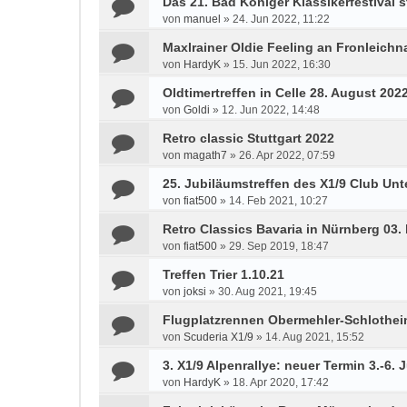
Das 21. Bad Königer Klassikerfestival st
von
manuel
»
24. Jun 2022, 11:22
Maxlrainer Oldie Feeling an Fronleichn
von
HardyK
»
15. Jun 2022, 16:30
Oldtimertreffen in Celle 28. August 202
von
Goldi
»
12. Jun 2022, 14:48
Retro classic Stuttgart 2022
von
magath7
»
26. Apr 2022, 07:59
25. Jubiläumstreffen des X1/9 Club Unte
von
fiat500
»
14. Feb 2021, 10:27
Retro Classics Bavaria in Nürnberg 03. 
von
fiat500
»
29. Sep 2019, 18:47
Treffen Trier 1.10.21
von
joksi
»
30. Aug 2021, 19:45
Flugplatzrennen Obermehler-Schlotheim
von
Scuderia X1/9
»
14. Aug 2021, 15:52
3. X1/9 Alpenrallye: neuer Termin 3.-6. 
von
HardyK
»
18. Apr 2020, 17:42