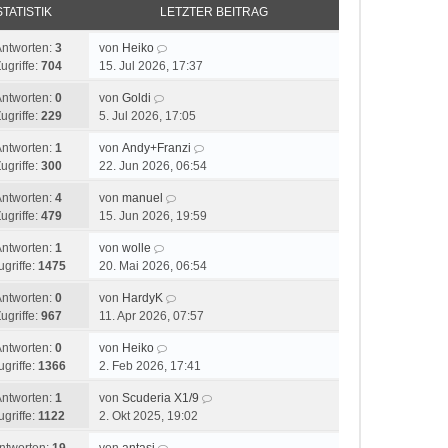
STATISTIK
LETZTER BEITRAG
Antworten:
3
von
Heiko
ugriffe:
704
15. Jul 2026, 17:37
Antworten:
0
von
Goldi
ugriffe:
229
5. Jul 2026, 17:05
Antworten:
1
von
Andy+Franzi
ugriffe:
300
22. Jun 2026, 06:54
Antworten:
4
von
manuel
ugriffe:
479
15. Jun 2026, 19:59
Antworten:
1
von
wolle
ugriffe:
1475
20. Mai 2026, 06:54
Antworten:
0
von
HardyK
ugriffe:
967
11. Apr 2026, 07:57
Antworten:
0
von
Heiko
ugriffe:
1366
2. Feb 2026, 17:41
Antworten:
1
von
Scuderia X1/9
ugriffe:
1122
2. Okt 2025, 19:02