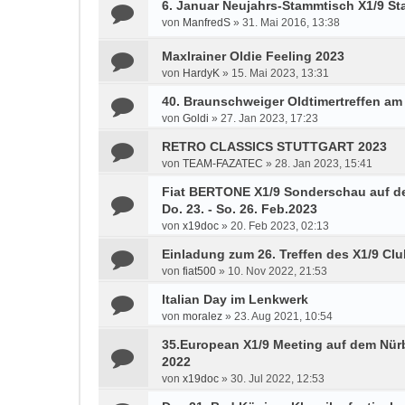
6. Januar Neujahrs-Stammtisch X1/9 S
von
ManfredS
»
31. Mai 2016, 13:38
Maxlrainer Oldie Feeling 2023
von
HardyK
»
15. Mai 2023, 13:31
40. Braunschweiger Oldtimertreffen am
von
Goldi
»
27. Jan 2023, 17:23
RETRO CLASSICS STUTTGART 2023
von
TEAM-FAZATEC
»
28. Jan 2023, 15:41
Fiat BERTONE X1/9 Sonderschau auf der 
Do. 23. - So. 26. Feb.2023
von
x19doc
»
20. Feb 2023, 02:13
Einladung zum 26. Treffen des X1/9 Clu
von
fiat500
»
10. Nov 2022, 21:53
Italian Day im Lenkwerk
von
moralez
»
23. Aug 2021, 10:54
35.European X1/9 Meeting auf dem Nürb
2022
von
x19doc
»
30. Jul 2022, 12:53