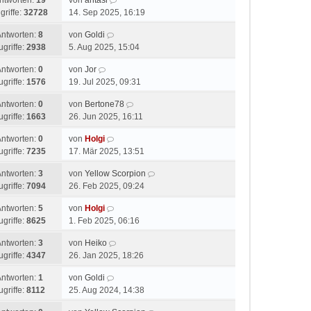
ntworten:
19
von
antasi
griffe:
32728
14. Sep 2025, 16:19
Antworten:
8
von
Goldi
ugriffe:
2938
5. Aug 2025, 15:04
Antworten:
0
von
Jor
ugriffe:
1576
19. Jul 2025, 09:31
Antworten:
0
von
Bertone78
ugriffe:
1663
26. Jun 2025, 16:11
Antworten:
0
von
Holgi
ugriffe:
7235
17. Mär 2025, 13:51
Antworten:
3
von
Yellow Scorpion
ugriffe:
7094
26. Feb 2025, 09:24
Antworten:
5
von
Holgi
ugriffe:
8625
1. Feb 2025, 06:16
Antworten:
3
von
Heiko
ugriffe:
4347
26. Jan 2025, 18:26
Antworten:
1
von
Goldi
ugriffe:
8112
25. Aug 2024, 14:38