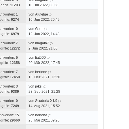
Antworten:
5
von
magath7
griffe:
11293
10. Jul 2022, 00:38
Antworten:
1
von
Alufelge
ugriffe:
6274
16. Jun 2022, 20:49
Antworten:
0
von
Goldi
ugriffe:
6979
12. Jun 2022, 14:48
Antworten:
7
von
magath7
griffe:
12272
2. Jun 2022, 21:06
Antworten:
5
von
fiat500
griffe:
12358
20. Mär 2022, 17:45
Antworten:
7
von
bertone
griffe:
17458
13. Dez 2021, 13:20
Antworten:
3
von
joksi
ugriffe:
9389
23. Sep 2021, 21:28
Antworten:
0
von
Scuderia X1/9
ugriffe:
7249
14. Aug 2021, 15:52
ntworten:
15
von
bertone
griffe:
29660
23. Mai 2021, 09:26