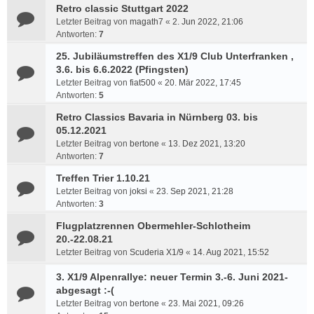
Retro classic Stuttgart 2022
Letzter Beitrag von
magath7
«
2. Jun 2022, 21:06
Antworten:
7
25. Jubiläumstreffen des X1/9 Club Unterfranken ,
3.6. bis 6.6.2022 (Pfingsten)
Letzter Beitrag von
fiat500
«
20. Mär 2022, 17:45
Antworten:
5
Retro Classics Bavaria in Nürnberg 03. bis
05.12.2021
Letzter Beitrag von
bertone
«
13. Dez 2021, 13:20
Antworten:
7
Treffen Trier 1.10.21
Letzter Beitrag von
joksi
«
23. Sep 2021, 21:28
Antworten:
3
Flugplatzrennen Obermehler-Schlotheim
20.-22.08.21
Letzter Beitrag von
Scuderia X1/9
«
14. Aug 2021, 15:52
3. X1/9 Alpenrallye: neuer Termin 3.-6. Juni 2021-
abgesagt :-(
Letzter Beitrag von
bertone
«
23. Mai 2021, 09:26