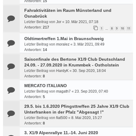
Antworten:
15
Fahraktivitäten im Raum Münsterland und
Osnabrück
Letzter Beitrag von
Jor
«
10. Mär 2021, 07:18
Antworten:
217
1
8
9
10
11
…
Oldtimertreffen 1.Mai in Braunschweig
Letzter Beitrag von
moralez
«
3. Mär 2021, 09:49
Antworten:
14
Saisonfinale des Bertone X1/9 Club Deutschland
24.09. - 27.09.2020 in Krummbek - Ostholstein
Letzter Beitrag von
HardyK
«
30. Sep 2020, 18:04
Antworten:
8
MERCATO ITALIANO
Letzter Beitrag von
magath7
«
23. Sep 2020, 07:40
Antworten:
5
29.5. bis 1.6.2020 Pfingsttreffen 25 Jahre X1/9 Club
Unterfranken in der Pfalz "Abgesagt !"
Letzter Beitrag von
fiat500
«
8. Mai 2020, 15:27
Antworten:
8
3. X1/9 Alpenrallye 11.-14. Juni 2020