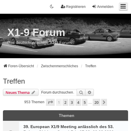
Registrieren
Anmelden
X1-9 Forum
Das deutschsprachige X1/9 Forum
Foren-Übersicht
Zwischenmenschliches
Treffen
Treffen
Suche
Erweiterte Suche
Neues Thema
Seite
1
von
20
1
2
3
4
5
20
Nächste
953 Themen
…
Themen
39. European X1/9 Meeting anlässlich des 53.