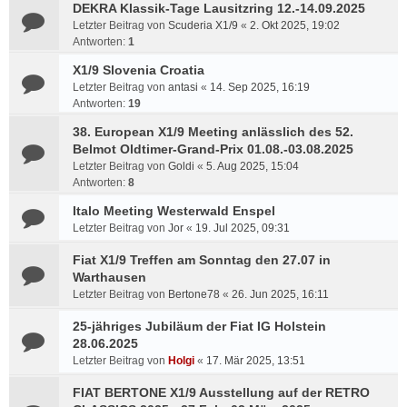
DEKRA Klassik-Tage Lausitzring 12.-14.09.2025
Letzter Beitrag von
Scuderia X1/9
«
2. Okt 2025, 19:02
Antworten:
1
X1/9 Slovenia Croatia
Letzter Beitrag von
antasi
«
14. Sep 2025, 16:19
Antworten:
19
38. European X1/9 Meeting anlässlich des 52.
Belmot Oldtimer-Grand-Prix 01.08.-03.08.2025
Letzter Beitrag von
Goldi
«
5. Aug 2025, 15:04
Antworten:
8
Italo Meeting Westerwald Enspel
Letzter Beitrag von
Jor
«
19. Jul 2025, 09:31
Fiat X1/9 Treffen am Sonntag den 27.07 in
Warthausen
Letzter Beitrag von
Bertone78
«
26. Jun 2025, 16:11
25-jähriges Jubiläum der Fiat IG Holstein
28.06.2025
Letzter Beitrag von
Holgi
«
17. Mär 2025, 13:51
FIAT BERTONE X1/9 Ausstellung auf der RETRO