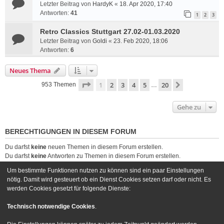
Letzter Beitrag von
HardyK
«
18. Apr 2020, 17:40
Antworten:
41
1
2
3
Retro Classics Stuttgart 27.02-01.03.2020
Letzter Beitrag von
Goldi
«
23. Feb 2020, 18:06
Antworten:
6
Neues Thema
Seite
1
von
20
1
2
3
4
5
20
Nächste
953 Themen
…
Gehe zu
BERECHTIGUNGEN IN DIESEM FORUM
Du darfst
keine
neuen Themen in diesem Forum erstellen.
Du darfst
keine
Antworten zu Themen in diesem Forum erstellen.
Du darfst deine Beiträge in diesem Forum
nicht
ändern.
Um bestimmte Funktionen nutzen zu können sind ein paar Einstellungen
Du darfst deine Beiträge in diesem Forum
nicht
löschen.
nötig. Damit wird gesteuert ob ein Dienst Cookies setzen darf oder nicht. Es
Du darfst
keine
Dateianhänge in diesem Forum erstellen.
werden Cookies gesetzt für folgende Dienste:
Foren-Übersicht
Kontakt
Technisch notwendige Cookies
.
Powered by
phpBB
® Forum Software © phpBB Limited