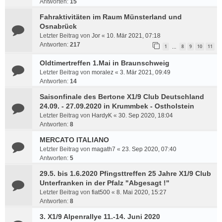
Antworten:
15
Fahraktivitäten im Raum Münsterland und
Osnabrück
Letzter Beitrag von
Jor
«
10. Mär 2021, 07:18
Antworten:
217
1
8
9
10
11
…
Oldtimertreffen 1.Mai in Braunschweig
Letzter Beitrag von
moralez
«
3. Mär 2021, 09:49
Antworten:
14
Saisonfinale des Bertone X1/9 Club Deutschland
24.09. - 27.09.2020 in Krummbek - Ostholstein
Letzter Beitrag von
HardyK
«
30. Sep 2020, 18:04
Antworten:
8
MERCATO ITALIANO
Letzter Beitrag von
magath7
«
23. Sep 2020, 07:40
Antworten:
5
29.5. bis 1.6.2020 Pfingsttreffen 25 Jahre X1/9 Club
Unterfranken in der Pfalz "Abgesagt !"
Letzter Beitrag von
fiat500
«
8. Mai 2020, 15:27
Antworten:
8
3. X1/9 Alpenrallye 11.-14. Juni 2020