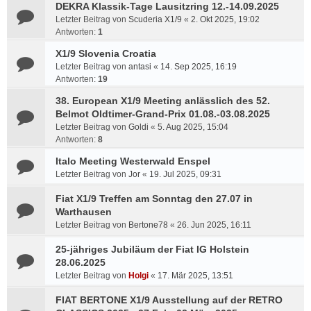
DEKRA Klassik-Tage Lausitzring 12.-14.09.2025
Letzter Beitrag von
Scuderia X1/9
«
2. Okt 2025, 19:02
Antworten:
1
X1/9 Slovenia Croatia
Letzter Beitrag von
antasi
«
14. Sep 2025, 16:19
Antworten:
19
38. European X1/9 Meeting anlässlich des 52.
Belmot Oldtimer-Grand-Prix 01.08.-03.08.2025
Letzter Beitrag von
Goldi
«
5. Aug 2025, 15:04
Antworten:
8
Italo Meeting Westerwald Enspel
Letzter Beitrag von
Jor
«
19. Jul 2025, 09:31
Fiat X1/9 Treffen am Sonntag den 27.07 in
Warthausen
Letzter Beitrag von
Bertone78
«
26. Jun 2025, 16:11
25-jähriges Jubiläum der Fiat IG Holstein
28.06.2025
Letzter Beitrag von
Holgi
«
17. Mär 2025, 13:51
FIAT BERTONE X1/9 Ausstellung auf der RETRO