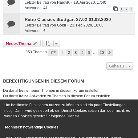
Letzter Beitrag von
HardyK
«
18. Apr 2020, 17:40
Antworten:
41
1
2
3
Retro Classics Stuttgart 27.02-01.03.2020
Letzter Beitrag von
Goldi
«
23. Feb 2020, 18:06
Antworten:
6
Neues Thema
Seite
1
von
20
1
2
3
4
5
20
Nächste
953 Themen
…
Gehe zu
BERECHTIGUNGEN IN DIESEM FORUM
Du darfst
keine
neuen Themen in diesem Forum erstellen.
Du darfst
keine
Antworten zu Themen in diesem Forum erstellen.
Du darfst deine Beiträge in diesem Forum
nicht
ändern.
Um bestimmte Funktionen nutzen zu können sind ein paar Einstellungen
Du darfst deine Beiträge in diesem Forum
nicht
löschen.
nötig. Damit wird gesteuert ob ein Dienst Cookies setzen darf oder nicht. Es
Du darfst
keine
Dateianhänge in diesem Forum erstellen.
werden Cookies gesetzt für folgende Dienste:
Foren-Übersicht
Kontakt
Technisch notwendige Cookies
.
Powered by
phpBB
® Forum Software © phpBB Limited