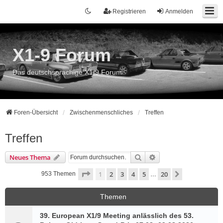
Registrieren
Anmelden
X1-9 Forum
Das deutschsprachige X1/9 Forum
Foren-Übersicht
Zwischenmenschliches
Treffen
Treffen
Suche
Erweiterte Suche
Neues Thema
Seite
1
von
20
1
2
3
4
5
20
Nächste
953 Themen
…
Themen
39. European X1/9 Meeting anlässlich des 53.