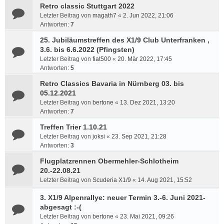
Retro classic Stuttgart 2022
Letzter Beitrag von
magath7
«
2. Jun 2022, 21:06
Antworten:
7
25. Jubiläumstreffen des X1/9 Club Unterfranken ,
3.6. bis 6.6.2022 (Pfingsten)
Letzter Beitrag von
fiat500
«
20. Mär 2022, 17:45
Antworten:
5
Retro Classics Bavaria in Nürnberg 03. bis
05.12.2021
Letzter Beitrag von
bertone
«
13. Dez 2021, 13:20
Antworten:
7
Treffen Trier 1.10.21
Letzter Beitrag von
joksi
«
23. Sep 2021, 21:28
Antworten:
3
Flugplatzrennen Obermehler-Schlotheim
20.-22.08.21
Letzter Beitrag von
Scuderia X1/9
«
14. Aug 2021, 15:52
3. X1/9 Alpenrallye: neuer Termin 3.-6. Juni 2021-
abgesagt :-(
Letzter Beitrag von
bertone
«
23. Mai 2021, 09:26