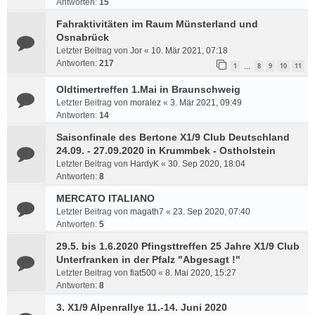
Antworten:
15
Fahraktivitäten im Raum Münsterland und
Osnabrück
Letzter Beitrag von
Jor
«
10. Mär 2021, 07:18
Antworten:
217
1
8
9
10
11
…
Oldtimertreffen 1.Mai in Braunschweig
Letzter Beitrag von
moralez
«
3. Mär 2021, 09:49
Antworten:
14
Saisonfinale des Bertone X1/9 Club Deutschland
24.09. - 27.09.2020 in Krummbek - Ostholstein
Letzter Beitrag von
HardyK
«
30. Sep 2020, 18:04
Antworten:
8
MERCATO ITALIANO
Letzter Beitrag von
magath7
«
23. Sep 2020, 07:40
Antworten:
5
29.5. bis 1.6.2020 Pfingsttreffen 25 Jahre X1/9 Club
Unterfranken in der Pfalz "Abgesagt !"
Letzter Beitrag von
fiat500
«
8. Mai 2020, 15:27
Antworten:
8
3. X1/9 Alpenrallye 11.-14. Juni 2020