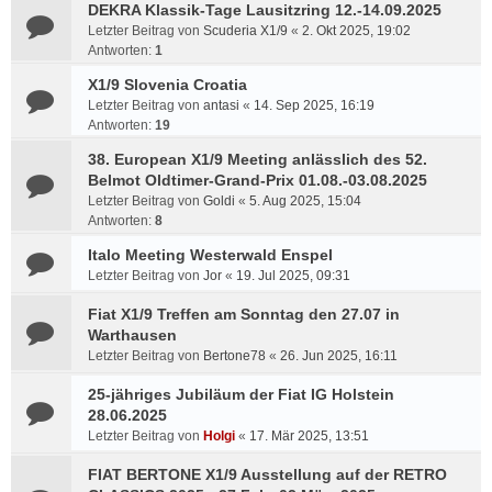
DEKRA Klassik-Tage Lausitzring 12.-14.09.2025
Letzter Beitrag von
Scuderia X1/9
«
2. Okt 2025, 19:02
Antworten:
1
X1/9 Slovenia Croatia
Letzter Beitrag von
antasi
«
14. Sep 2025, 16:19
Antworten:
19
38. European X1/9 Meeting anlässlich des 52.
Belmot Oldtimer-Grand-Prix 01.08.-03.08.2025
Letzter Beitrag von
Goldi
«
5. Aug 2025, 15:04
Antworten:
8
Italo Meeting Westerwald Enspel
Letzter Beitrag von
Jor
«
19. Jul 2025, 09:31
Fiat X1/9 Treffen am Sonntag den 27.07 in
Warthausen
Letzter Beitrag von
Bertone78
«
26. Jun 2025, 16:11
25-jähriges Jubiläum der Fiat IG Holstein
28.06.2025
Letzter Beitrag von
Holgi
«
17. Mär 2025, 13:51
FIAT BERTONE X1/9 Ausstellung auf der RETRO