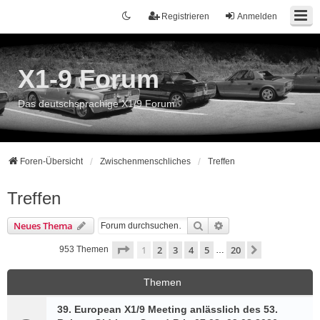
Registrieren
Anmelden
X1-9 Forum
Das deutschsprachige X1/9 Forum
Foren-Übersicht
Zwischenmenschliches
Treffen
Treffen
Suche
Erweiterte Suche
Neues Thema
Seite
1
von
20
1
2
3
4
5
20
Nächste
953 Themen
…
Themen
39. European X1/9 Meeting anlässlich des 53.