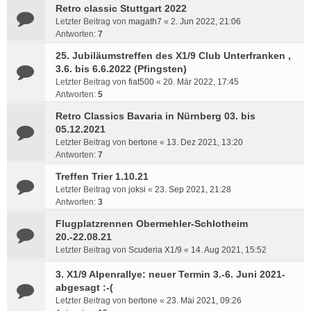
Retro classic Stuttgart 2022
Letzter Beitrag von
magath7
«
2. Jun 2022, 21:06
Antworten:
7
25. Jubiläumstreffen des X1/9 Club Unterfranken ,
3.6. bis 6.6.2022 (Pfingsten)
Letzter Beitrag von
fiat500
«
20. Mär 2022, 17:45
Antworten:
5
Retro Classics Bavaria in Nürnberg 03. bis
05.12.2021
Letzter Beitrag von
bertone
«
13. Dez 2021, 13:20
Antworten:
7
Treffen Trier 1.10.21
Letzter Beitrag von
joksi
«
23. Sep 2021, 21:28
Antworten:
3
Flugplatzrennen Obermehler-Schlotheim
20.-22.08.21
Letzter Beitrag von
Scuderia X1/9
«
14. Aug 2021, 15:52
3. X1/9 Alpenrallye: neuer Termin 3.-6. Juni 2021-
abgesagt :-(
Letzter Beitrag von
bertone
«
23. Mai 2021, 09:26