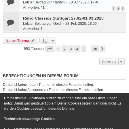
Letzter Beitrag von
HardyK
«
18. Apr 2020, 17:40
Antworten:
41
1
2
3
Retro Classics Stuttgart 27.02-01.03.2020
Letzter Beitrag von
Goldi
«
23. Feb 2020, 18:06
Antworten:
6
Neues Thema
Seite
1
von
20
1
2
3
4
5
20
Nächste
953 Themen
…
Gehe zu
BERECHTIGUNGEN IN DIESEM FORUM
Du darfst
keine
neuen Themen in diesem Forum erstellen.
Du darfst
keine
Antworten zu Themen in diesem Forum erstellen.
Du darfst deine Beiträge in diesem Forum
nicht
ändern.
Um bestimmte Funktionen nutzen zu können sind ein paar Einstellungen
Du darfst deine Beiträge in diesem Forum
nicht
löschen.
nötig. Damit wird gesteuert ob ein Dienst Cookies setzen darf oder nicht. Es
Du darfst
keine
Dateianhänge in diesem Forum erstellen.
werden Cookies gesetzt für folgende Dienste:
Foren-Übersicht
Kontakt
Technisch notwendige Cookies
.
Powered by
phpBB
® Forum Software © phpBB Limited