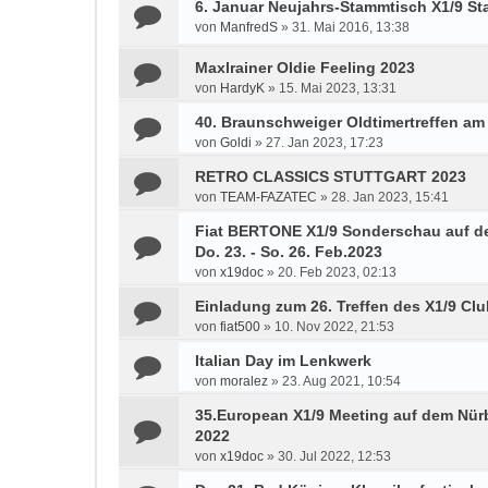
6. Januar Neujahrs-Stammtisch X1/9 S
von
ManfredS
»
31. Mai 2016, 13:38
Maxlrainer Oldie Feeling 2023
von
HardyK
»
15. Mai 2023, 13:31
40. Braunschweiger Oldtimertreffen am
von
Goldi
»
27. Jan 2023, 17:23
RETRO CLASSICS STUTTGART 2023
von
TEAM-FAZATEC
»
28. Jan 2023, 15:41
Fiat BERTONE X1/9 Sonderschau auf der 
Do. 23. - So. 26. Feb.2023
von
x19doc
»
20. Feb 2023, 02:13
Einladung zum 26. Treffen des X1/9 Clu
von
fiat500
»
10. Nov 2022, 21:53
Italian Day im Lenkwerk
von
moralez
»
23. Aug 2021, 10:54
35.European X1/9 Meeting auf dem Nürb
2022
von
x19doc
»
30. Jul 2022, 12:53