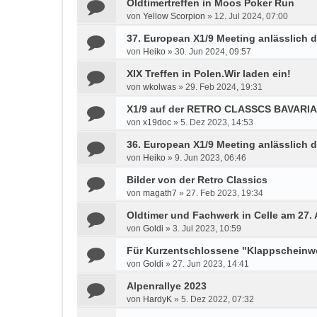
Oldtimertreffen in Moos Poker Run
von
Yellow Scorpion
»
12. Jul 2024, 07:00
37. European X1/9 Meeting anlässlich d
von
Heiko
»
30. Jun 2024, 09:57
XIX Treffen in Polen.Wir laden ein!
von
wkolwas
»
29. Feb 2024, 19:31
X1/9 auf der RETRO CLASSCS BAVARIA 
von
x19doc
»
5. Dez 2023, 14:53
36. European X1/9 Meeting anlässlich d
von
Heiko
»
9. Jun 2023, 06:46
Bilder von der Retro Classics
von
magath7
»
27. Feb 2023, 19:34
Oldtimer und Fachwerk in Celle am 27.
von
Goldi
»
3. Jul 2023, 10:59
Für Kurzentschlossene "Klappscheinwer
von
Goldi
»
27. Jun 2023, 14:41
Alpenrallye 2023
von
HardyK
»
5. Dez 2022, 07:32