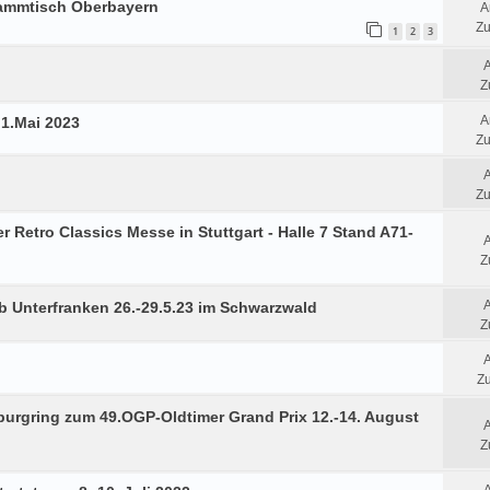
tammtisch Oberbayern
A
Zu
1
2
3
Z
A
 1.Mai 2023
Zu
Zu
Retro Classics Messe in Stuttgart - Halle 7 Stand A71-
Z
b Unterfranken 26.-29.5.23 im Schwarzwald
Z
Zu
urgring zum 49.OGP-Oldtimer Grand Prix 12.-14. August
Z