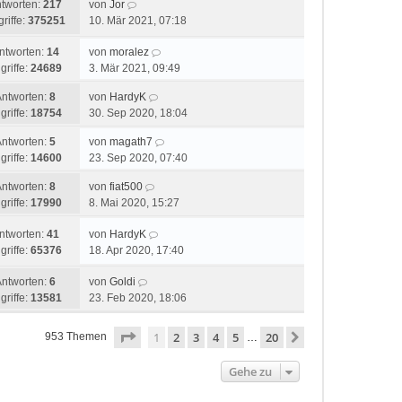
tworten:
217
von
Jor
riffe:
375251
10. Mär 2021, 07:18
ntworten:
14
von
moralez
griffe:
24689
3. Mär 2021, 09:49
Antworten:
8
von
HardyK
griffe:
18754
30. Sep 2020, 18:04
Antworten:
5
von
magath7
griffe:
14600
23. Sep 2020, 07:40
Antworten:
8
von
fiat500
griffe:
17990
8. Mai 2020, 15:27
ntworten:
41
von
HardyK
griffe:
65376
18. Apr 2020, 17:40
Antworten:
6
von
Goldi
griffe:
13581
23. Feb 2020, 18:06
Seite
1
von
20
1
2
3
4
5
20
Nächste
953 Themen
…
Gehe zu