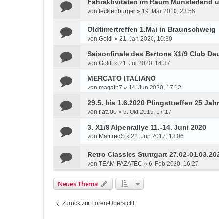
Fahraktivitäten im Raum Münsterland 
von
tecklenburger
»
19. Mär 2010, 23:56
Oldtimertreffen 1.Mai in Braunschweig
von
Goldi
»
21. Jan 2020, 10:30
Saisonfinale des Bertone X1/9 Club Deu
von
Goldi
»
21. Jul 2020, 14:37
MERCATO ITALIANO
von
magath7
»
14. Jun 2020, 17:12
29.5. bis 1.6.2020 Pfingsttreffen 25 Ja
von
fiat500
»
9. Okt 2019, 17:17
3. X1/9 Alpenrallye 11.-14. Juni 2020
von
ManfredS
»
22. Jun 2017, 13:06
Retro Classics Stuttgart 27.02-01.03.20
von
TEAM-FAZATEC
»
6. Feb 2020, 16:27
Neues Thema
Zurück zur Foren-Übersicht