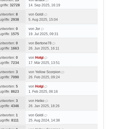
ntworten:
19
von
antasi
griffe:
32728
14. Sep 2025, 16:19
Antworten:
8
von
Goldi
ugriffe:
2938
5. Aug 2025, 15:04
Antworten:
0
von
Jor
ugriffe:
1575
19. Jul 2025, 09:31
Antworten:
0
von
Bertone78
ugriffe:
1663
26. Jun 2025, 16:11
Antworten:
0
von
Holgi
ugriffe:
7234
17. Mär 2025, 13:51
Antworten:
3
von
Yellow Scorpion
ugriffe:
7090
26. Feb 2025, 09:24
Antworten:
5
von
Holgi
ugriffe:
8623
1. Feb 2025, 06:16
Antworten:
3
von
Heiko
ugriffe:
4346
26. Jan 2025, 18:26
Antworten:
1
von
Goldi
ugriffe:
8111
25. Aug 2024, 14:38