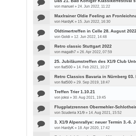
Das 21. Bad Königer Klassikerfestival st
von
manuel
»
24. Jun 2022, 11:22
Maxlrainer Oldie Feeling an Fronleichn
von
HardyK
»
15. Jun 2022, 16:30
Oldtimertreffen in Celle 28. August 202
von
Goldi
»
12. Jun 2022, 14:48
Retro classic Stuttgart 2022
von
magath7
»
26. Apr 2022, 07:59
25. Jubiläumstreffen des X1/9 Club Unte
von
fiat500
»
14. Feb 2021, 10:27
Retro Classics Bavaria in Nürnberg 03. 
von
fiat500
»
29. Sep 2019, 18:47
Treffen Trier 1.10.21
von
joksi
»
30. Aug 2021, 19:45
Flugplatzrennen Obermehler-Schlotheim
von
Scuderia X1/9
»
14. Aug 2021, 15:52
3. X1/9 Alpenrallye: neuer Termin 3.-6. 
von
HardyK
»
18. Apr 2020, 17:42