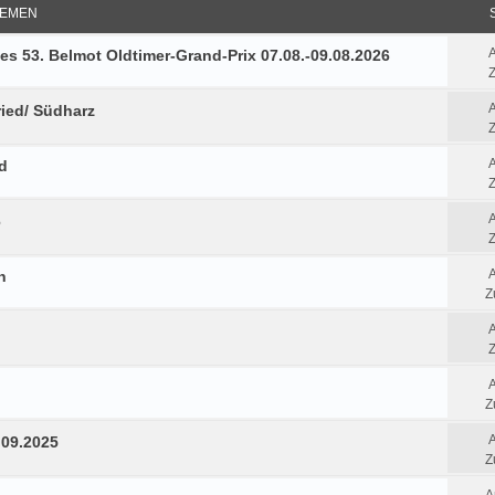
EMEN
es 53. Belmot Oldtimer-Grand-Prix 07.08.-09.08.2026
Z
ried/ Südharz
Z
d
Z
6
Z
n
Z
Z
Z
.09.2025
Z