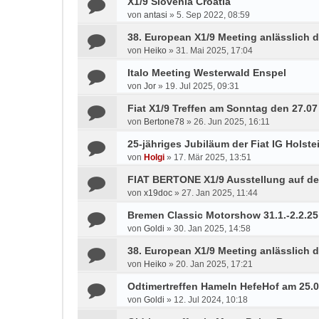
X1/9 Slovenia Croatia
von
antasi
»
5. Sep 2022, 08:59
38. European X1/9 Meeting anlässlich d
von
Heiko
»
31. Mai 2025, 17:04
Italo Meeting Westerwald Enspel
von
Jor
»
19. Jul 2025, 09:31
Fiat X1/9 Treffen am Sonntag den 27.0
von
Bertone78
»
26. Jun 2025, 16:11
25-jähriges Jubiläum der Fiat IG Holste
von
Holgi
»
17. Mär 2025, 13:51
FIAT BERTONE X1/9 Ausstellung auf de
von
x19doc
»
27. Jan 2025, 11:44
Bremen Classic Motorshow 31.1.-2.2.25
von
Goldi
»
30. Jan 2025, 14:58
38. European X1/9 Meeting anlässlich d
von
Heiko
»
20. Jan 2025, 17:21
Odtimertreffen Hameln HefeHof am 25.
von
Goldi
»
12. Jul 2024, 10:18