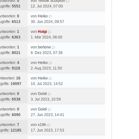
Antworten:
0
von
Yellow Scorpion
ugriffe:
5551
12. Jul 2024, 07:00
Antworten:
0
von
Heiko
ugriffe:
6513
30. Jun 2024, 09:57
Antworten:
1
von
Holgi
ugriffe:
6363
1. Mär 2024, 06:00
Antworten:
1
von
bertone
ugriffe:
8021
6. Dez 2023, 07:36
Antworten:
4
von
Heiko
ugriffe:
9118
2. Aug 2023, 11:50
ntworten:
16
von
Heiko
griffe:
19097
10. Jul 2023, 14:52
Antworten:
0
von
Goldi
ugriffe:
6538
3. Jul 2023, 10:59
Antworten:
0
von
Goldi
ugriffe:
6090
27. Jun 2023, 14:41
Antworten:
7
von
x19h
griffe:
12185
17. Jun 2023, 17:53