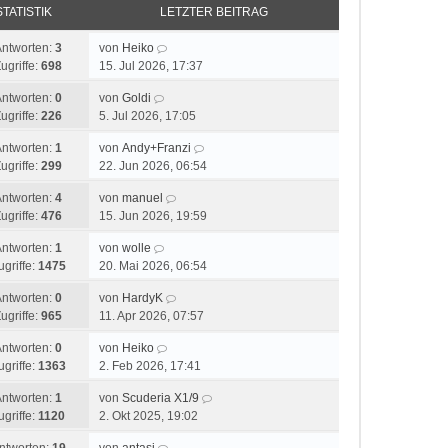
STATISTIK
LETZTER BEITRAG
Antworten:
3
von
Heiko
ugriffe:
698
15. Jul 2026, 17:37
Antworten:
0
von
Goldi
ugriffe:
226
5. Jul 2026, 17:05
Antworten:
1
von
Andy+Franzi
ugriffe:
299
22. Jun 2026, 06:54
Antworten:
4
von
manuel
ugriffe:
476
15. Jun 2026, 19:59
Antworten:
1
von
wolle
ugriffe:
1475
20. Mai 2026, 06:54
Antworten:
0
von
HardyK
ugriffe:
965
11. Apr 2026, 07:57
Antworten:
0
von
Heiko
ugriffe:
1363
2. Feb 2026, 17:41
Antworten:
1
von
Scuderia X1/9
ugriffe:
1120
2. Okt 2025, 19:02