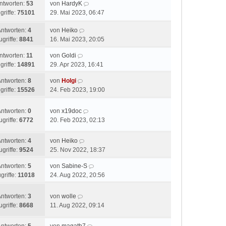
ntworten:
53
von
HardyK
griffe:
75101
29. Mai 2023, 06:47
Antworten:
4
von
Heiko
ugriffe:
8841
16. Mai 2023, 20:05
ntworten:
11
von
Goldi
griffe:
14891
29. Apr 2023, 16:41
Antworten:
8
von
Holgi
griffe:
15526
24. Feb 2023, 19:00
Antworten:
0
von
x19doc
ugriffe:
6772
20. Feb 2023, 02:13
Antworten:
4
von
Heiko
ugriffe:
9524
25. Nov 2022, 18:37
Antworten:
5
von
Sabine-S
griffe:
11018
24. Aug 2022, 20:56
Antworten:
3
von
wolle
ugriffe:
8668
11. Aug 2022, 09:14