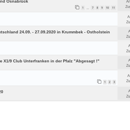
und Osnabrück
An
Zug
1
7
8
9
10
11
…
A
Zu
tschland 24.09. - 27.09.2020 in Krummbek - Ostholstein
Zu
Zu
hre X1/9 Club Unterfranken in der Pfalz "Abgesagt !"
Zu
A
Zu
1
2
3
20
Zu