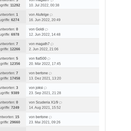
Antworten:
5
von
magath7
griffe:
11292
10. Jul 2022, 00:38
Antworten:
1
von
Alufelge
ugriffe:
6274
16. Jun 2022, 20:49
Antworten:
0
von
Goldi
ugriffe:
6978
12. Jun 2022, 14:48
Antworten:
7
von
magath7
griffe:
12266
2. Jun 2022, 21:06
Antworten:
5
von
fiat500
griffe:
12356
20. Mär 2022, 17:45
Antworten:
7
von
bertone
griffe:
17458
13. Dez 2021, 13:20
Antworten:
3
von
joksi
ugriffe:
9389
23. Sep 2021, 21:28
Antworten:
0
von
Scuderia X1/9
ugriffe:
7249
14. Aug 2021, 15:52
ntworten:
15
von
bertone
griffe:
29660
23. Mai 2021, 09:26