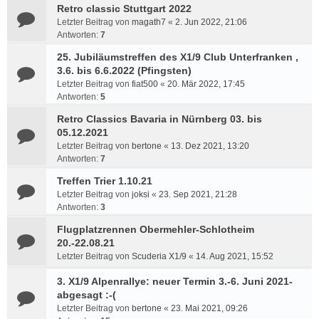
Retro classic Stuttgart 2022
Letzter Beitrag von
magath7
«
2. Jun 2022, 21:06
Antworten:
7
25. Jubiläumstreffen des X1/9 Club Unterfranken ,
3.6. bis 6.6.2022 (Pfingsten)
Letzter Beitrag von
fiat500
«
20. Mär 2022, 17:45
Antworten:
5
Retro Classics Bavaria in Nürnberg 03. bis
05.12.2021
Letzter Beitrag von
bertone
«
13. Dez 2021, 13:20
Antworten:
7
Treffen Trier 1.10.21
Letzter Beitrag von
joksi
«
23. Sep 2021, 21:28
Antworten:
3
Flugplatzrennen Obermehler-Schlotheim
20.-22.08.21
Letzter Beitrag von
Scuderia X1/9
«
14. Aug 2021, 15:52
3. X1/9 Alpenrallye: neuer Termin 3.-6. Juni 2021-
abgesagt :-(
Letzter Beitrag von
bertone
«
23. Mai 2021, 09:26