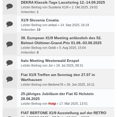
DEKRA Klassik-Tage Lausitzring 12.-14.09.2025
Letzter Beitrag von
Scuderia X1/9
«
2. Okt 2025, 19:02
Antworten:
1
X1/9 Slovenia Croatia
Letzter Beitrag von
antasi
«
14. Sep 2025, 16:19
Antworten:
19
38. European X1/9 Meeting anlässlich des 52.
Belmot Oldtimer-Grand-Prix 01.08.-03.08.2025
Letzter Beitrag von
Goldi
«
5. Aug 2025, 15:04
Antworten:
8
Italo Meeting Westerwald Enspel
Letzter Beitrag von
Jor
«
19. Jul 2025, 09:31
Fiat X1/9 Treffen am Sonntag den 27.07 in
Warthausen
Letzter Beitrag von
Bertone78
«
26. Jun 2025, 16:11
25-jähriges Jubiläum der Fiat IG Holstein
28.06.2025
Letzter Beitrag von
Holgi
«
17. Mär 2025, 13:51
FIAT BERTONE X1/9 Ausstellung auf der RETRO