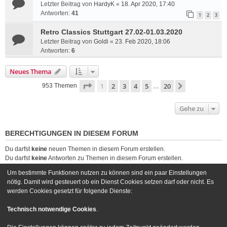
Letzter Beitrag von
HardyK
«
18. Apr 2020, 17:40
Antworten:
41
1
2
3
Retro Classics Stuttgart 27.02-01.03.2020
Letzter Beitrag von
Goldi
«
23. Feb 2020, 18:06
Antworten:
6
Neues Thema
Seite
1
von
20
1
2
3
4
5
20
Nächste
953 Themen
…
Gehe zu
BERECHTIGUNGEN IN DIESEM FORUM
Du darfst
keine
neuen Themen in diesem Forum erstellen.
Du darfst
keine
Antworten zu Themen in diesem Forum erstellen.
Du darfst deine Beiträge in diesem Forum
nicht
ändern.
Um bestimmte Funktionen nutzen zu können sind ein paar Einstellungen
Du darfst deine Beiträge in diesem Forum
nicht
löschen.
nötig. Damit wird gesteuert ob ein Dienst Cookies setzen darf oder nicht. Es
Du darfst
keine
Dateianhänge in diesem Forum erstellen.
werden Cookies gesetzt für folgende Dienste:
Foren-Übersicht
Kontakt
Technisch notwendige Cookies
.
Powered by
phpBB
® Forum Software © phpBB Limited