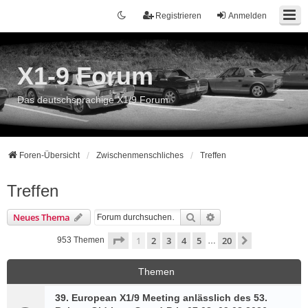
Registrieren
Anmelden
X1-9 Forum
Das deutschsprachige X1/9 Forum
Foren-Übersicht
Zwischenmenschliches
Treffen
Treffen
Suche
Erweiterte Suche
Neues Thema
Seite
1
von
20
1
2
3
4
5
20
Nächste
953 Themen
…
Themen
39. European X1/9 Meeting anlässlich des 53.