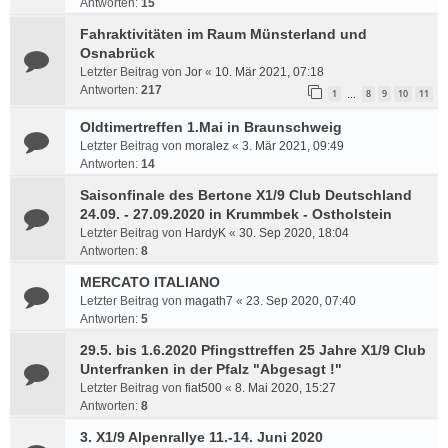
Antworten:
15
Fahraktivitäten im Raum Münsterland und
Osnabrück
Letzter Beitrag von
Jor
«
10. Mär 2021, 07:18
Antworten:
217
1
8
9
10
11
…
Oldtimertreffen 1.Mai in Braunschweig
Letzter Beitrag von
moralez
«
3. Mär 2021, 09:49
Antworten:
14
Saisonfinale des Bertone X1/9 Club Deutschland
24.09. - 27.09.2020 in Krummbek - Ostholstein
Letzter Beitrag von
HardyK
«
30. Sep 2020, 18:04
Antworten:
8
MERCATO ITALIANO
Letzter Beitrag von
magath7
«
23. Sep 2020, 07:40
Antworten:
5
29.5. bis 1.6.2020 Pfingsttreffen 25 Jahre X1/9 Club
Unterfranken in der Pfalz "Abgesagt !"
Letzter Beitrag von
fiat500
«
8. Mai 2020, 15:27
Antworten:
8
3. X1/9 Alpenrallye 11.-14. Juni 2020