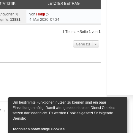
STATISTIK
LETZTER BEITRAG
Antworten:
0
von
Holgi
griffe:
13881
4. Mai 2020, 07:24
1 Thema • Seite
1
von
1
Gehe zu
Um bestimmte Funktionen nutzen zu können sind ein paar
Einstellungen nötig. Damit wird gesteuert ob ein Dienst Cookies
m
Alle Zeiten sind
UTC+01:00
Cookie-Einstellungen
setzen darf oder nicht. Es werden Cookies gesetzt für folgende
Dienste:
Technisch notwendige Cookies
.