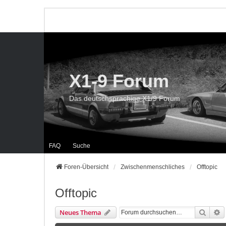
X1-9 Forum
Das deutschsprachige X1/9 Forum
FAQ
Suche
Foren-Übersicht
Zwischenmenschliches
Offtopic
Offtopic
Suche
E
Neues Thema