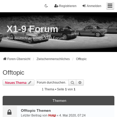
Registrieren
Anmelden
X1-9 Forum
Das deutschsprachige X1/9 Forum
Foren-Übersicht
Zwischenmenschliches
Offtopic
Offtopic
Suche
Erweiterte Suche
Neues Thema
1 Thema • Seite
1
von
1
Themen
Offtopic Themen
Letzter Beitrag von
Holgi
«
4. Mai 2020, 07:24