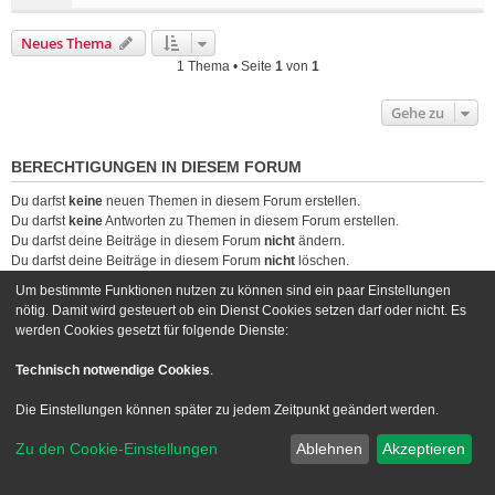
Neues Thema
1 Thema • Seite
1
von
1
Gehe zu
BERECHTIGUNGEN IN DIESEM FORUM
Du darfst
keine
neuen Themen in diesem Forum erstellen.
Du darfst
keine
Antworten zu Themen in diesem Forum erstellen.
Du darfst deine Beiträge in diesem Forum
nicht
ändern.
Du darfst deine Beiträge in diesem Forum
nicht
löschen.
Du darfst
keine
Dateianhänge in diesem Forum erstellen.
Um bestimmte Funktionen nutzen zu können sind ein paar Einstellungen
nötig. Damit wird gesteuert ob ein Dienst Cookies setzen darf oder nicht. Es
Foren-Übersicht
Kontakt
werden Cookies gesetzt für folgende Dienste:
Powered by
phpBB
® Forum Software © phpBB Limited
Technisch notwendige Cookies
.
Deutsche Übersetzung durch
phpBB.de
Die Einstellungen können später zu jedem Zeitpunkt geändert werden.
Style we_universal created by
INVENTEA
|
nextgen
Datenschutz
|
Nutzungsbedingungen
Zu den Cookie-Einstellungen
Ablehnen
Akzeptieren