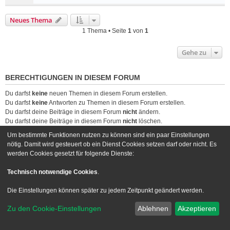
Neues Thema
1 Thema • Seite
1
von
1
Gehe zu
BERECHTIGUNGEN IN DIESEM FORUM
Du darfst
keine
neuen Themen in diesem Forum erstellen.
Du darfst
keine
Antworten zu Themen in diesem Forum erstellen.
Du darfst deine Beiträge in diesem Forum
nicht
ändern.
Du darfst deine Beiträge in diesem Forum
nicht
löschen.
Du darfst
keine
Dateianhänge in diesem Forum erstellen.
Um bestimmte Funktionen nutzen zu können sind ein paar Einstellungen
nötig. Damit wird gesteuert ob ein Dienst Cookies setzen darf oder nicht. Es
Foren-Übersicht
Kontakt
werden Cookies gesetzt für folgende Dienste:
Powered by
phpBB
® Forum Software © phpBB Limited
Technisch notwendige Cookies
.
Deutsche Übersetzung durch
phpBB.de
Die Einstellungen können später zu jedem Zeitpunkt geändert werden.
Style we_universal created by
INVENTEA
|
nextgen
Datenschutz
|
Nutzungsbedingungen
Zu den Cookie-Einstellungen
Ablehnen
Akzeptieren