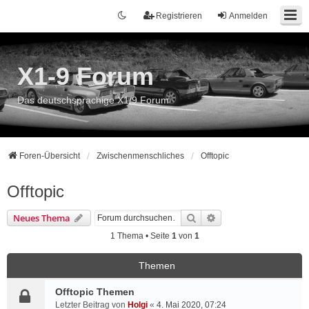
Registrieren
Anmelden
X1-9 Forum
Das deutschsprachige X1/9 Forum
Foren-Übersicht
Zwischenmenschliches
Offtopic
Offtopic
Suche
Erweiterte Suche
Neues Thema
1 Thema • Seite
1
von
1
Themen
Offtopic Themen
Letzter Beitrag von
Holgi
«
4. Mai 2020, 07:24