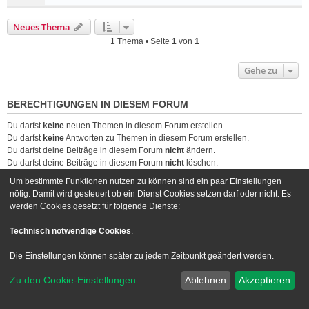
Neues Thema
1 Thema • Seite
1
von
1
Gehe zu
BERECHTIGUNGEN IN DIESEM FORUM
Du darfst
keine
neuen Themen in diesem Forum erstellen.
Du darfst
keine
Antworten zu Themen in diesem Forum erstellen.
Du darfst deine Beiträge in diesem Forum
nicht
ändern.
Du darfst deine Beiträge in diesem Forum
nicht
löschen.
Du darfst
keine
Dateianhänge in diesem Forum erstellen.
Um bestimmte Funktionen nutzen zu können sind ein paar Einstellungen
nötig. Damit wird gesteuert ob ein Dienst Cookies setzen darf oder nicht. Es
Foren-Übersicht
Kontakt
werden Cookies gesetzt für folgende Dienste:
Powered by
phpBB
® Forum Software © phpBB Limited
Technisch notwendige Cookies
.
Deutsche Übersetzung durch
phpBB.de
Die Einstellungen können später zu jedem Zeitpunkt geändert werden.
Style we_universal created by
INVENTEA
|
nextgen
Datenschutz
|
Nutzungsbedingungen
Zu den Cookie-Einstellungen
Ablehnen
Akzeptieren