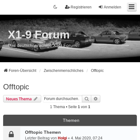
Registrieren
Anmelden
X1-9 Forum
Das deutschsprachige X1/9 Forum
Foren-Übersicht
Zwischenmenschliches
Offtopic
Offtopic
Suche
Erweiterte Suche
Neues Thema
1 Thema • Seite
1
von
1
Themen
Offtopic Themen
Letzter Beitrag von
Holgi
«
4. Mai 2020, 07:24