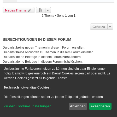
Neues Thema
1 Thema • Seite
1
von
1
Gehe zu
BERECHTIGUNGEN IN DIESEM FORUM
Du darfst
keine
neuen Themen in diesem Forum erstellen.
Du darfst
keine
Antworten zu Themen in diesem Forum erstellen.
Du darfst deine Beiträge in diesem Forum
nicht
ändern.
Du darfst deine Beiträge in diesem Forum
nicht
löschen.
Du darfst
keine
Dateianhänge in diesem Forum erstellen.
Um bestimmte Funktionen nutzen zu können sind ein paar Einstellungen
nötig. Damit wird gesteuert ob ein Dienst Cookies setzen darf oder nicht. Es
Foren-Übersicht
Kontakt
werden Cookies gesetzt für folgende Dienste:
Powered by
phpBB
® Forum Software © phpBB Limited
Technisch notwendige Cookies
.
Deutsche Übersetzung durch
phpBB.de
Die Einstellungen können später zu jedem Zeitpunkt geändert werden.
Style we_universal created by
INVENTEA
|
nextgen
Datenschutz
|
Nutzungsbedingungen
Zu den Cookie-Einstellungen
Ablehnen
Akzeptieren