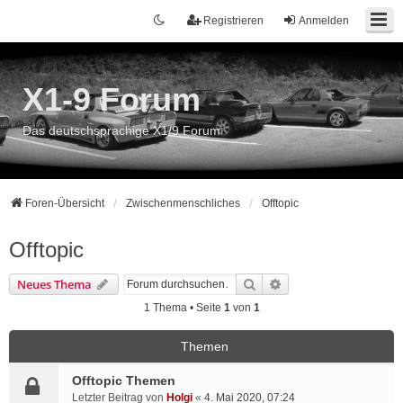
Registrieren
Anmelden
X1-9 Forum
Das deutschsprachige X1/9 Forum
Foren-Übersicht
Zwischenmenschliches
Offtopic
Offtopic
Suche
Erweiterte Suche
Neues Thema
1 Thema • Seite
1
von
1
Themen
Offtopic Themen
Letzter Beitrag von
Holgi
«
4. Mai 2020, 07:24