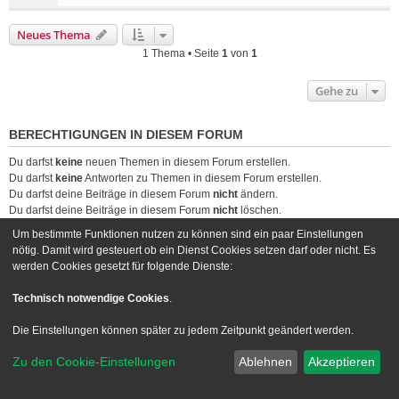
Neues Thema
1 Thema • Seite
1
von
1
Gehe zu
BERECHTIGUNGEN IN DIESEM FORUM
Du darfst
keine
neuen Themen in diesem Forum erstellen.
Du darfst
keine
Antworten zu Themen in diesem Forum erstellen.
Du darfst deine Beiträge in diesem Forum
nicht
ändern.
Du darfst deine Beiträge in diesem Forum
nicht
löschen.
Du darfst
keine
Dateianhänge in diesem Forum erstellen.
Um bestimmte Funktionen nutzen zu können sind ein paar Einstellungen
nötig. Damit wird gesteuert ob ein Dienst Cookies setzen darf oder nicht. Es
Foren-Übersicht
Kontakt
werden Cookies gesetzt für folgende Dienste:
Powered by
phpBB
® Forum Software © phpBB Limited
Technisch notwendige Cookies
.
Deutsche Übersetzung durch
phpBB.de
Die Einstellungen können später zu jedem Zeitpunkt geändert werden.
Style we_universal created by
INVENTEA
|
nextgen
Datenschutz
|
Nutzungsbedingungen
Zu den Cookie-Einstellungen
Ablehnen
Akzeptieren