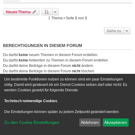
Neues Thema
1 Thema • Seite
1
von
1
Gehe zu
BERECHTIGUNGEN IN DIESEM FORUM
Du darfst
keine
neuen Themen in diesem Forum erstellen.
Du darfst
keine
Antworten zu Themen in diesem Forum erstellen.
Du darfst deine Beiträge in diesem Forum
nicht
ändern.
Du darfst deine Beiträge in diesem Forum
nicht
löschen.
Du darfst
keine
Dateianhänge in diesem Forum erstellen.
Um bestimmte Funktionen nutzen zu können sind ein paar Einstellungen
nötig. Damit wird gesteuert ob ein Dienst Cookies setzen darf oder nicht. Es
Foren-Übersicht
Kontakt
werden Cookies gesetzt für folgende Dienste:
Powered by
phpBB
® Forum Software © phpBB Limited
Technisch notwendige Cookies
.
Deutsche Übersetzung durch
phpBB.de
Die Einstellungen können später zu jedem Zeitpunkt geändert werden.
Style we_universal created by
INVENTEA
|
nextgen
Datenschutz
|
Nutzungsbedingungen
Zu den Cookie-Einstellungen
Ablehnen
Akzeptieren