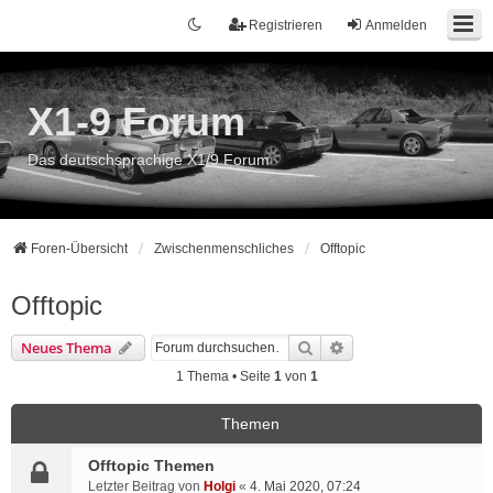
Registrieren
Anmelden
X1-9 Forum
Das deutschsprachige X1/9 Forum
Foren-Übersicht
Zwischenmenschliches
Offtopic
Offtopic
Suche
Erweiterte Suche
Neues Thema
1 Thema • Seite
1
von
1
Themen
Offtopic Themen
Letzter Beitrag von
Holgi
«
4. Mai 2020, 07:24