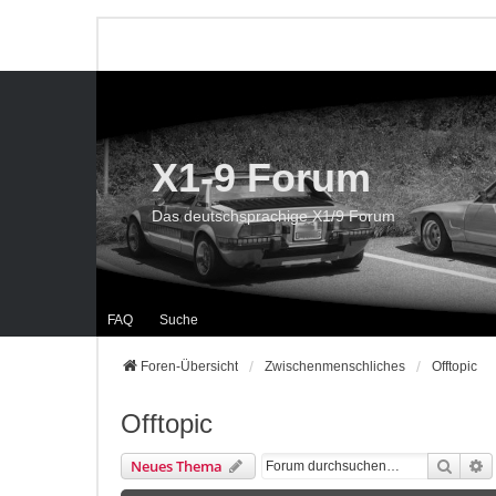
X1-9 Forum
Das deutschsprachige X1/9 Forum
FAQ
Suche
Foren-Übersicht
Zwischenmenschliches
Offtopic
Offtopic
Suche
E
Neues Thema