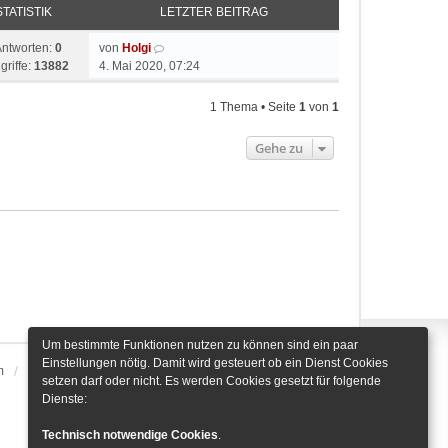
STATISTIK
LETZTER BEITRAG
Antworten:
0
von
Holgi
griffe:
13882
4. Mai 2020, 07:24
1 Thema • Seite
1
von
1
Gehe zu
Um bestimmte Funktionen nutzen zu können sind ein paar
Einstellungen nötig. Damit wird gesteuert ob ein Dienst Cookies
m
Alle Zeiten sind
UTC+01:00
Cookie-Einstellungen
setzen darf oder nicht. Es werden Cookies gesetzt für folgende
Dienste:
Technisch notwendige Cookies
.