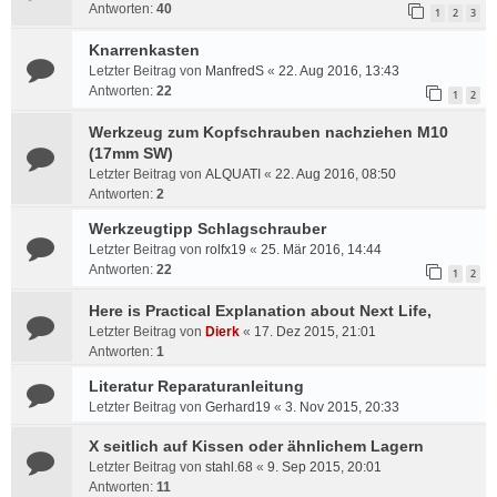
Antworten:
40
1
2
3
Knarrenkasten
Letzter Beitrag von
ManfredS
«
22. Aug 2016, 13:43
Antworten:
22
1
2
Werkzeug zum Kopfschrauben nachziehen M10
(17mm SW)
Letzter Beitrag von
ALQUATI
«
22. Aug 2016, 08:50
Antworten:
2
Werkzeugtipp Schlagschrauber
Letzter Beitrag von
rolfx19
«
25. Mär 2016, 14:44
Antworten:
22
1
2
Here is Practical Explanation about Next Life,
Letzter Beitrag von
Dierk
«
17. Dez 2015, 21:01
Antworten:
1
Literatur Reparaturanleitung
Letzter Beitrag von
Gerhard19
«
3. Nov 2015, 20:33
X seitlich auf Kissen oder ähnlichem Lagern
Letzter Beitrag von
stahl.68
«
9. Sep 2015, 20:01
Antworten:
11