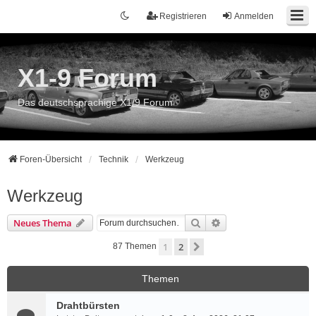
Registrieren
Anmelden
X1-9 Forum
Das deutschsprachige X1/9 Forum
Foren-Übersicht
Technik
Werkzeug
Werkzeug
Suche
Erweiterte Suche
Neues Thema
1
2
Nächste
87 Themen
Themen
Drahtbürsten