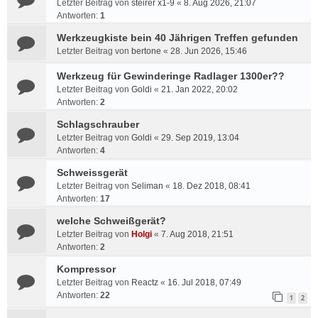
Letzter Beitrag von
steirer x1-9
«
8. Aug 2026, 21:07
Antworten:
1
Werkzeugkiste bein 40 Jährigen Treffen gefunden
Letzter Beitrag von
bertone
«
28. Jun 2026, 15:46
Werkzeug für Gewinderinge Radlager 1300er??
Letzter Beitrag von
Goldi
«
21. Jan 2022, 20:02
Antworten:
2
Schlagschrauber
Letzter Beitrag von
Goldi
«
29. Sep 2019, 13:04
Antworten:
4
Schweissgerät
Letzter Beitrag von
Seliman
«
18. Dez 2018, 08:41
Antworten:
17
welche Schweißgerät?
Letzter Beitrag von
Holgi
«
7. Aug 2018, 21:51
Antworten:
2
Kompressor
Letzter Beitrag von
Reactz
«
16. Jul 2018, 07:49
Antworten:
22
1
2