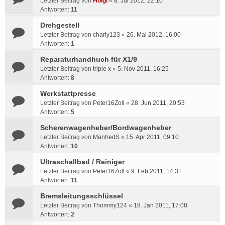
Letzter Beitrag von
Holgi
«
8. Jul 2012, 22:10
Antworten:
11
Drehgestell
Letzter Beitrag von
charly123
«
26. Mai 2012, 16:00
Antworten:
1
Reparaturhandhuch für X1/9
Letzter Beitrag von
triple x
«
5. Nov 2011, 16:25
Antworten:
8
Werkstattpresse
Letzter Beitrag von
Peter16Zoll
«
28. Jun 2011, 20:53
Antworten:
5
Scherenwagenheber/Bordwagenheber
Letzter Beitrag von
ManfredS
«
15. Apr 2011, 09:10
Antworten:
10
Ultraschallbad / Reiniger
Letzter Beitrag von
Peter16Zoll
«
9. Feb 2011, 14:31
Antworten:
11
Bremsleitungsschlüssel
Letzter Beitrag von
Thommy124
«
18. Jan 2011, 17:08
Antworten:
2