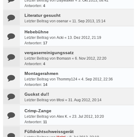
Letzter Beitrag von
Daywalker
«
3. Okt 2013, 08:42
Antworten:
4
Literatur gesucht
Letzter Beitrag von
osenar
«
11. Sep 2013, 15:14
Hebebühne
Letzter Beitrag von
Acki
«
13. Dez 2012, 21:19
Antworten:
17
vergaserreinigungssatz
Letzter Beitrag von
thomasn
«
6. Nov 2012, 22:20
Antworten:
4
Montagerahmen
Letzter Beitrag von
Thommy124
«
4. Sep 2012, 22:36
Antworten:
14
Guckst du!!
Letzter Beitrag von
tifosi
«
31. Aug 2012, 20:14
Crimp-Zange
Letzter Beitrag von
Alex K.
«
23. Jul 2012, 10:20
Antworten:
11
Fülldrahtschweissgerät