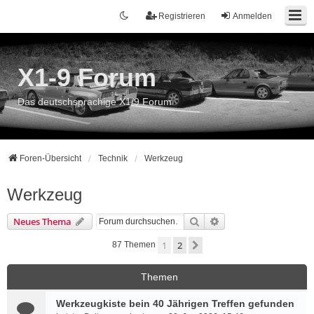
Registrieren
Anmelden
X1-9 Forum
Das deutschsprachige X1/9 Forum
Foren-Übersicht
Technik
Werkzeug
Werkzeug
Suche
Erweiterte Suche
Neues Thema
1
2
Nächste
87 Themen
Themen
Werkzeugkiste bein 40 Jährigen Treffen gefunden