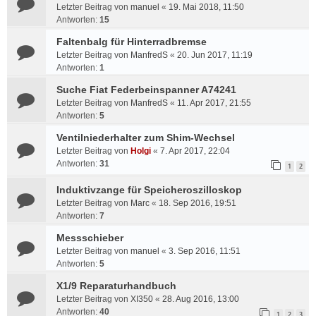
Letzter Beitrag von
manuel
«
19. Mai 2018, 11:50
Antworten:
15
Faltenbalg für Hinterradbremse
Letzter Beitrag von
ManfredS
«
20. Jun 2017, 11:19
Antworten:
1
Suche Fiat Federbeinspanner A74241
Letzter Beitrag von
ManfredS
«
11. Apr 2017, 21:55
Antworten:
5
Ventilniederhalter zum Shim-Wechsel
Letzter Beitrag von
Holgi
«
7. Apr 2017, 22:04
Antworten:
31
1
2
Induktivzange für Speicheroszilloskop
Letzter Beitrag von
Marc
«
18. Sep 2016, 19:51
Antworten:
7
Messschieber
Letzter Beitrag von
manuel
«
3. Sep 2016, 11:51
Antworten:
5
X1/9 Reparaturhandbuch
Letzter Beitrag von
XI350
«
28. Aug 2016, 13:00
Antworten:
40
1
2
3