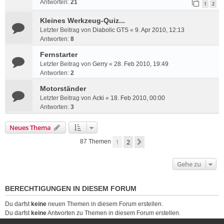
Antworten:
21
1
2
Kleines Werkzeug-Quiz...
Letzter Beitrag von
Diabolic GTS
«
9. Apr 2010, 12:13
Antworten:
8
Fernstarter
Letzter Beitrag von
Gerry
«
28. Feb 2010, 19:49
Antworten:
2
Motorständer
Letzter Beitrag von
Acki
«
18. Feb 2010, 00:00
Antworten:
3
Neues Thema
1
2
Nächste
87 Themen
Gehe zu
BERECHTIGUNGEN IN DIESEM FORUM
Du darfst
keine
neuen Themen in diesem Forum erstellen.
Du darfst
keine
Antworten zu Themen in diesem Forum erstellen.
Du darfst deine Beiträge in diesem Forum
nicht
ändern.