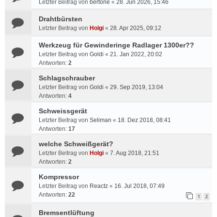
Letzter Beitrag von
bertone
«
28. Jun 2026, 15:46
Drahtbürsten
Letzter Beitrag von
Holgi
«
28. Apr 2025, 09:12
Werkzeug für Gewinderinge Radlager 1300er??
Letzter Beitrag von
Goldi
«
21. Jan 2022, 20:02
Antworten:
2
Schlagschrauber
Letzter Beitrag von
Goldi
«
29. Sep 2019, 13:04
Antworten:
4
Schweissgerät
Letzter Beitrag von
Seliman
«
18. Dez 2018, 08:41
Antworten:
17
welche Schweißgerät?
Letzter Beitrag von
Holgi
«
7. Aug 2018, 21:51
Antworten:
2
Kompressor
Letzter Beitrag von
Reactz
«
16. Jul 2018, 07:49
Antworten:
22
1
2
Bremsentlüftung