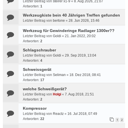
Letzter Beitrag von
steirer x1-9
«
8. Aug 2026, 21:07
Antworten:
1
Werkzeugkiste bein 40 Jährigen Treffen gefunden
Letzter Beitrag von
bertone
«
28. Jun 2026, 15:46
Werkzeug für Gewinderinge Radlager 1300er??
Letzter Beitrag von
Goldi
«
21. Jan 2022, 20:02
Antworten:
2
Schlagschrauber
Letzter Beitrag von
Goldi
«
29. Sep 2019, 13:04
Antworten:
4
Schweissgerät
Letzter Beitrag von
Seliman
«
18. Dez 2018, 08:41
Antworten:
17
welche Schweißgerät?
Letzter Beitrag von
Holgi
«
7. Aug 2018, 21:51
Antworten:
2
Kompressor
Letzter Beitrag von
Reactz
«
16. Jul 2018, 07:49
Antworten:
22
1
2