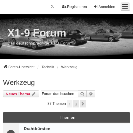
Registrieren
Anmelden
X1-9 Forum
Das deutschsprachige X1/9 Forum
Foren-Übersicht
Technik
Werkzeug
Werkzeug
Suche
Erweiterte Suche
Neues Thema
1
2
Nächste
87 Themen
Themen
Drahtbürsten