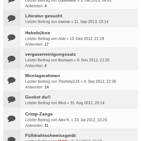
Letzter Beitrag von
Daywalker
«
3. Okt 2013, 08:42
Antworten:
4
Literatur gesucht
Letzter Beitrag von
osenar
«
11. Sep 2013, 15:14
Hebebühne
Letzter Beitrag von
Acki
«
13. Dez 2012, 21:19
Antworten:
17
vergaserreinigungssatz
Letzter Beitrag von
thomasn
«
6. Nov 2012, 22:20
Antworten:
4
Montagerahmen
Letzter Beitrag von
Thommy124
«
4. Sep 2012, 22:36
Antworten:
14
Guckst du!!
Letzter Beitrag von
tifosi
«
31. Aug 2012, 20:14
Crimp-Zange
Letzter Beitrag von
Alex K.
«
23. Jul 2012, 10:20
Antworten:
11
Fülldrahtschweissgerät