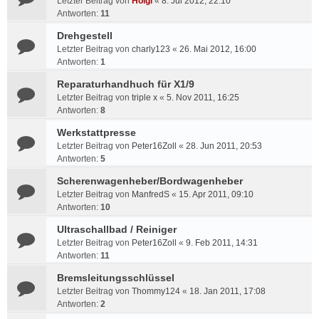
Letzter Beitrag von
Holgi
«
8. Jul 2012, 22:10
Antworten:
11
Drehgestell
Letzter Beitrag von
charly123
«
26. Mai 2012, 16:00
Antworten:
1
Reparaturhandhuch für X1/9
Letzter Beitrag von
triple x
«
5. Nov 2011, 16:25
Antworten:
8
Werkstattpresse
Letzter Beitrag von
Peter16Zoll
«
28. Jun 2011, 20:53
Antworten:
5
Scherenwagenheber/Bordwagenheber
Letzter Beitrag von
ManfredS
«
15. Apr 2011, 09:10
Antworten:
10
Ultraschallbad / Reiniger
Letzter Beitrag von
Peter16Zoll
«
9. Feb 2011, 14:31
Antworten:
11
Bremsleitungsschlüssel
Letzter Beitrag von
Thommy124
«
18. Jan 2011, 17:08
Antworten:
2