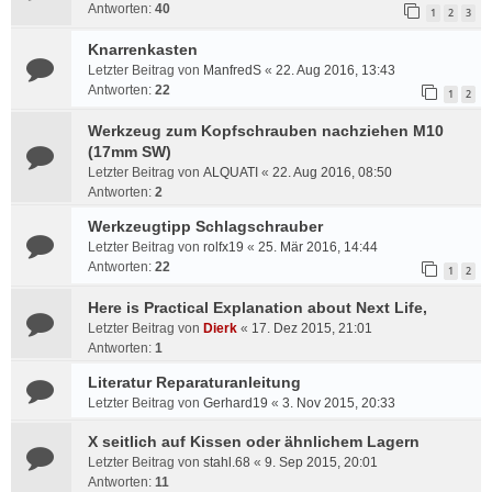
Antworten:
40
1
2
3
Knarrenkasten
Letzter Beitrag von
ManfredS
«
22. Aug 2016, 13:43
Antworten:
22
1
2
Werkzeug zum Kopfschrauben nachziehen M10
(17mm SW)
Letzter Beitrag von
ALQUATI
«
22. Aug 2016, 08:50
Antworten:
2
Werkzeugtipp Schlagschrauber
Letzter Beitrag von
rolfx19
«
25. Mär 2016, 14:44
Antworten:
22
1
2
Here is Practical Explanation about Next Life,
Letzter Beitrag von
Dierk
«
17. Dez 2015, 21:01
Antworten:
1
Literatur Reparaturanleitung
Letzter Beitrag von
Gerhard19
«
3. Nov 2015, 20:33
X seitlich auf Kissen oder ähnlichem Lagern
Letzter Beitrag von
stahl.68
«
9. Sep 2015, 20:01
Antworten:
11