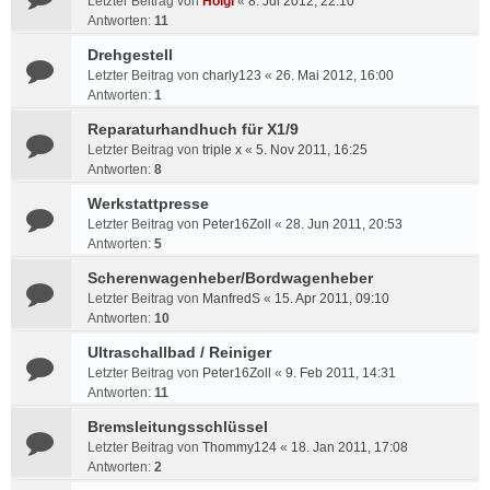
Letzter Beitrag von
Holgi
«
8. Jul 2012, 22:10
Antworten:
11
Drehgestell
Letzter Beitrag von
charly123
«
26. Mai 2012, 16:00
Antworten:
1
Reparaturhandhuch für X1/9
Letzter Beitrag von
triple x
«
5. Nov 2011, 16:25
Antworten:
8
Werkstattpresse
Letzter Beitrag von
Peter16Zoll
«
28. Jun 2011, 20:53
Antworten:
5
Scherenwagenheber/Bordwagenheber
Letzter Beitrag von
ManfredS
«
15. Apr 2011, 09:10
Antworten:
10
Ultraschallbad / Reiniger
Letzter Beitrag von
Peter16Zoll
«
9. Feb 2011, 14:31
Antworten:
11
Bremsleitungsschlüssel
Letzter Beitrag von
Thommy124
«
18. Jan 2011, 17:08
Antworten:
2