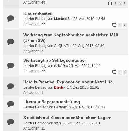
Antworten:
40
1
2
3
Knarrenkasten
Letzter Beitrag von
ManfredS
«
22. Aug 2016, 13:43
Antworten:
22
1
2
Werkzeug zum Kopfschrauben nachziehen M10
(17mm SW)
Letzter Beitrag von
ALQUATI
«
22. Aug 2016, 08:50
Antworten:
2
Werkzeugtipp Schlagschrauber
Letzter Beitrag von
rolfx19
«
25. Mär 2016, 14:44
Antworten:
22
1
2
Here is Practical Explanation about Next Life,
Letzter Beitrag von
Dierk
«
17. Dez 2015, 21:01
Antworten:
1
Literatur Reparaturanleitung
Letzter Beitrag von
Gerhard19
«
3. Nov 2015, 20:33
X seitlich auf Kissen oder ähnlichem Lagern
Letzter Beitrag von
stahl.68
«
9. Sep 2015, 20:01
Antworten:
11