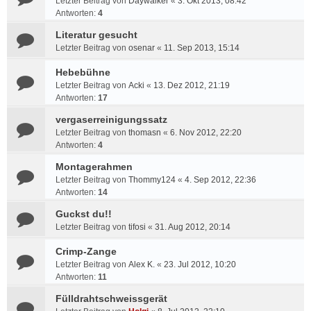
Letzter Beitrag von
Daywalker
«
3. Okt 2013, 08:42
Antworten:
4
Literatur gesucht
Letzter Beitrag von
osenar
«
11. Sep 2013, 15:14
Hebebühne
Letzter Beitrag von
Acki
«
13. Dez 2012, 21:19
Antworten:
17
vergaserreinigungssatz
Letzter Beitrag von
thomasn
«
6. Nov 2012, 22:20
Antworten:
4
Montagerahmen
Letzter Beitrag von
Thommy124
«
4. Sep 2012, 22:36
Antworten:
14
Guckst du!!
Letzter Beitrag von
tifosi
«
31. Aug 2012, 20:14
Crimp-Zange
Letzter Beitrag von
Alex K.
«
23. Jul 2012, 10:20
Antworten:
11
Fülldrahtschweissgerät