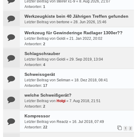
Letzter Beitrag von
steirer x1-9
«
8. Aug 2026, 21:07
Antworten:
1
Werkzeugkiste bein 40 Jährigen Treffen gefunden
Letzter Beitrag von
bertone
«
28. Jun 2026, 15:46
Werkzeug für Gewinderinge Radlager 1300er??
Letzter Beitrag von
Goldi
«
21. Jan 2022, 20:02
Antworten:
2
Schlagschrauber
Letzter Beitrag von
Goldi
«
29. Sep 2019, 13:04
Antworten:
4
Schweissgerät
Letzter Beitrag von
Seliman
«
18. Dez 2018, 08:41
Antworten:
17
welche Schweißgerät?
Letzter Beitrag von
Holgi
«
7. Aug 2018, 21:51
Antworten:
2
Kompressor
Letzter Beitrag von
Reactz
«
16. Jul 2018, 07:49
Antworten:
22
1
2