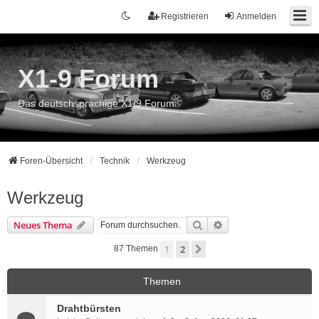
Registrieren
Anmelden
X1-9 Forum
Das deutschsprachige X1/9 Forum
Foren-Übersicht
Technik
Werkzeug
Werkzeug
Suche
Erweiterte Suche
Neues Thema
1
2
Nächste
87 Themen
Themen
Drahtbürsten