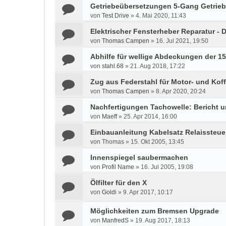
Getriebeübersetzungen 5-Gang Getrie
von
Test Drive
»
4. Mai 2020, 11:43
Elektrischer Fensterheber Reparatur - D
von
Thomas Campen
»
16. Jul 2021, 19:50
Abhilfe für wellige Abdeckungen der 1
von
stahl.68
»
21. Aug 2018, 17:22
Zug aus Federstahl für Motor- und Kof
von
Thomas Campen
»
8. Apr 2020, 20:24
Nachfertigungen Tachowelle: Bericht 
von
Maeff
»
25. Apr 2014, 16:00
Einbauanleitung Kabelsatz Relaissteu
von
Thomas
»
15. Okt 2005, 13:45
Innenspiegel saubermachen
von
Profil Name
»
16. Jul 2005, 19:08
Ölfilter für den X
von
Goldi
»
9. Apr 2017, 10:17
Möglichkeiten zum Bremsen Upgrade
von
ManfredS
»
19. Aug 2017, 18:13