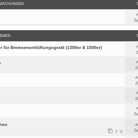
MACHUNGEN
Zu
EMEN
 für Bremsenentlüftungsgerät (1300er & 1500er)
Z
e
Z
A
Z
Z
Zu
chen
A
Zu
1
2