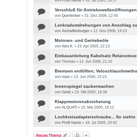
von
Profil Name
»
16. Jul 2005, 16:17
Verschluß für Antriebswellenöffnunge
von
Querlenker
»
31. Dez 2006, 12:40
Lenkradumdrehungen von Anschlag zu
von
Aschaffenburger
»
12. Nov 2006, 19:23
Motoren- und Getriebeöle
von
Alex K.
»
23. Apr 2005, 22:13
Einbauanleitung Kabelsatz Relaissteue
von
Thomas
»
13. Jun 2006, 21:10
Bremsen entlüften; Veloschlauchmeth
von
maxi
»
13. Jun 2006, 15:23
Innenspiegel saubermachen
von
Goldi
»
23. Okt 2005, 16:38
Klappmotorenabsicherung
von
ALQUATI
»
15. Mai 2005, 18:12
Lochkreisadapterschraube... So siehts 
von
Profil Name
»
18. Jul 2005, 20:42
Neues Thema