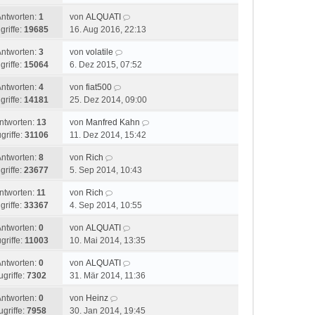
Antworten:
1
von
ALQUATI
griffe:
19685
16. Aug 2016, 22:13
Antworten:
3
von
volatile
griffe:
15064
6. Dez 2015, 07:52
Antworten:
4
von
fiat500
griffe:
14181
25. Dez 2014, 09:00
ntworten:
13
von
Manfred Kahn
griffe:
31106
11. Dez 2014, 15:42
Antworten:
8
von
Rich
griffe:
23677
5. Sep 2014, 10:43
ntworten:
11
von
Rich
griffe:
33367
4. Sep 2014, 10:55
Antworten:
0
von
ALQUATI
griffe:
11003
10. Mai 2014, 13:35
Antworten:
0
von
ALQUATI
ugriffe:
7302
31. Mär 2014, 11:36
Antworten:
0
von
Heinz
ugriffe:
7958
30. Jan 2014, 19:45