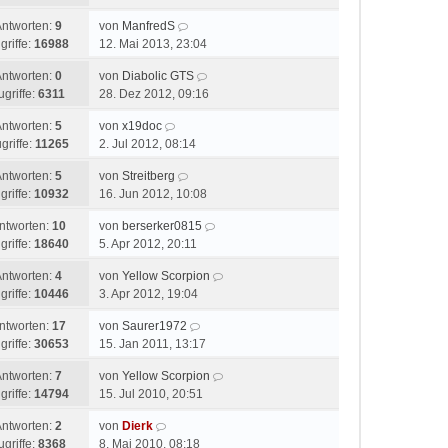
Antworten:
9
von
ManfredS
griffe:
16988
12. Mai 2013, 23:04
Antworten:
0
von
Diabolic GTS
ugriffe:
6311
28. Dez 2012, 09:16
Antworten:
5
von
x19doc
griffe:
11265
2. Jul 2012, 08:14
Antworten:
5
von
Streitberg
griffe:
10932
16. Jun 2012, 10:08
ntworten:
10
von
berserker0815
griffe:
18640
5. Apr 2012, 20:11
Antworten:
4
von
Yellow Scorpion
griffe:
10446
3. Apr 2012, 19:04
ntworten:
17
von
Saurer1972
griffe:
30653
15. Jan 2011, 13:17
Antworten:
7
von
Yellow Scorpion
griffe:
14794
15. Jul 2010, 20:51
Antworten:
2
von
Dierk
ugriffe:
8368
8. Mai 2010, 08:18