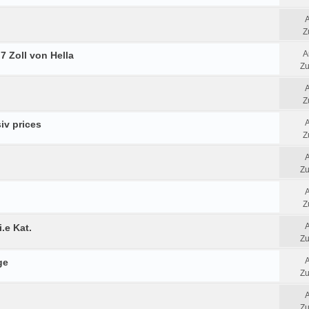
Z
A
7 Zoll von Hella
Zu
Z
iv prices
Z
Zu
Z
.e Kat.
Zu
ge
Zu
Zu