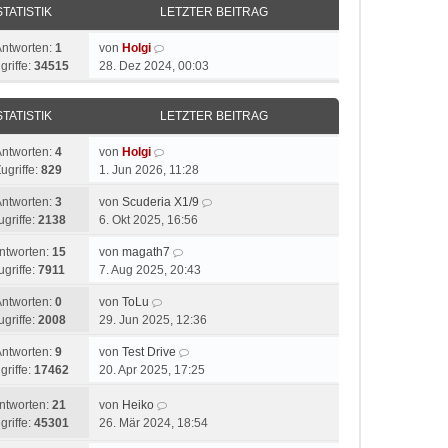
STATISTIK
LETZTER BEITRAG
Antworten:
1
von
Holgi
griffe:
34515
28. Dez 2024, 00:03
STATISTIK
LETZTER BEITRAG
Antworten:
4
von
Holgi
ugriffe:
829
1. Jun 2026, 11:28
Antworten:
3
von
Scuderia X1/9
ugriffe:
2138
6. Okt 2025, 16:56
ntworten:
15
von
magath7
ugriffe:
7911
7. Aug 2025, 20:43
Antworten:
0
von
ToLu
ugriffe:
2008
29. Jun 2025, 12:36
Antworten:
9
von
Test Drive
griffe:
17462
20. Apr 2025, 17:25
ntworten:
21
von
Heiko
griffe:
45301
26. Mär 2024, 18:54