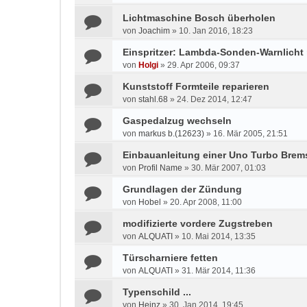
Lichtmaschine Bosch überholen
von
Joachim
»
10. Jan 2016, 18:23
Einspritzer: Lambda-Sonden-Warnlicht
von
Holgi
»
29. Apr 2006, 09:37
Kunststoff Formteile reparieren
von
stahl.68
»
24. Dez 2014, 12:47
Gaspedalzug wechseln
von
markus b.(12623)
»
16. Mär 2005, 21:51
Einbauanleitung einer Uno Turbo Brem
von
Profil Name
»
30. Mär 2007, 01:03
Grundlagen der Zündung
von
Hobel
»
20. Apr 2008, 11:00
modifizierte vordere Zugstreben
von
ALQUATI
»
10. Mai 2014, 13:35
Türscharniere fetten
von
ALQUATI
»
31. Mär 2014, 11:36
Typenschild ...
von
Heinz
»
30. Jan 2014, 19:45