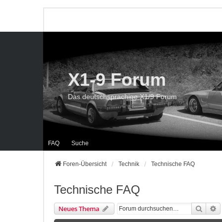
X1-9 Forum
Das deutschsprachige X1/9 Forum
FAQ
Suche
Foren-Übersicht
Technik
Technische FAQ
Technische FAQ
Suche
E
Neues Thema