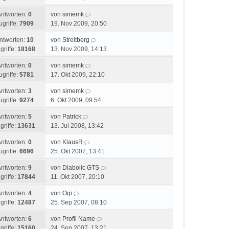
Antworten:
0
von
simemk
ugriffe:
7909
19. Nov 2009, 20:50
ntworten:
10
von
Streitberg
griffe:
18168
13. Nov 2009, 14:13
Antworten:
0
von
simemk
ugriffe:
5781
17. Okt 2009, 22:10
Antworten:
3
von
simemk
ugriffe:
9274
6. Okt 2009, 09:54
Antworten:
5
von
Patrick
griffe:
13631
13. Jul 2008, 13:42
Antworten:
0
von
KlausR
ugriffe:
6696
25. Okt 2007, 13:41
Antworten:
9
von
Diabolic GTS
griffe:
17844
11. Okt 2007, 20:10
Antworten:
4
von
Ogi
griffe:
12487
25. Sep 2007, 08:10
Antworten:
6
von
Profil Name
griffe:
15160
24. Sep 2007, 13:21