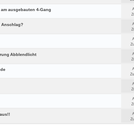
n am ausgebauten 4-Gang
Z
 Anschlag?
Z
Zu
rung Abblendlicht
Z
ode
Zu
Z
Z
aus!!
Zu