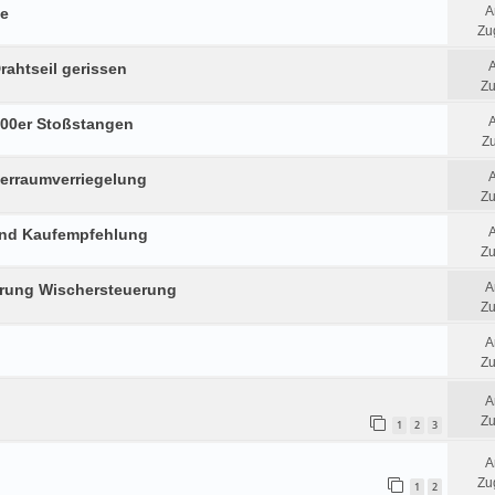
A
be
Zug
rahtseil gerissen
Zu
500er Stoßstangen
Zu
ferraumverriegelung
Zu
und Kaufempfehlung
Zu
A
erung Wischersteuerung
Zu
A
Zu
A
Zu
1
2
3
A
Zug
1
2