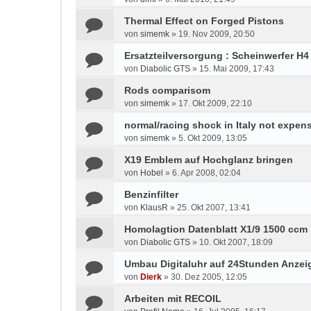
Thermal Effect on Forged Pistons
von
simemk
»
19. Nov 2009, 20:50
Ersatzteilversorgung : Scheinwerfer H4 
von
Diabolic GTS
»
15. Mai 2009, 17:43
Rods comparisom
von
simemk
»
17. Okt 2009, 22:10
normal/racing shock in Italy not expens
von
simemk
»
5. Okt 2009, 13:05
X19 Emblem auf Hochglanz bringen
von
Hobel
»
6. Apr 2008, 02:04
Benzinfilter
von
KlausR
»
25. Okt 2007, 13:41
Homolagtion Datenblatt X1/9 1500 ccm i
von
Diabolic GTS
»
10. Okt 2007, 18:09
Umbau Digitaluhr auf 24Stunden Anzei
von
Dierk
»
30. Dez 2005, 12:05
Arbeiten mit RECOIL