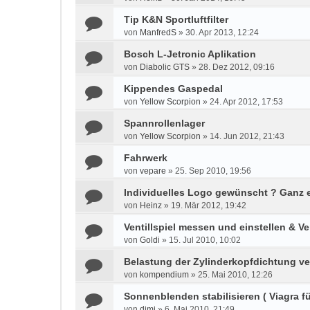
Tip K&N Sportluftfilter
von
ManfredS
»
30. Apr 2013, 12:24
Bosch L-Jetronic Aplikation
von
Diabolic GTS
»
28. Dez 2012, 09:16
Kippendes Gaspedal
von
Yellow Scorpion
»
24. Apr 2012, 17:53
Spannrollenlager
von
Yellow Scorpion
»
14. Jun 2012, 21:43
Fahrwerk
von
vepare
»
25. Sep 2010, 19:56
Individuelles Logo gewünscht ? Ganz 
von
Heinz
»
19. Mär 2012, 19:42
Ventillspiel messen und einstellen & Ve
von
Goldi
»
15. Jul 2010, 10:02
Belastung der Zylinderkopfdichtung v
von
kompendium
»
25. Mai 2010, 12:26
Sonnenblenden stabilisieren ( Viagra 
von
dimi
»
6. Mai 2010, 21:49