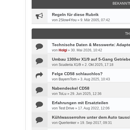
BEKANNT
Regeln für diese Rubrik
von
2Slow4You
»
9. Mär 2005, 07:42
TH
Technische Daten & Messwerte: Adapter
von
Holgi
»
30. Mai 2026, 10:42
Umbau 1300er X1/9 auf 5-Gang Getrieb
von
Scuderia X1/9
»
2. Okt 2025, 17:18
Felge CD58 schlauchlos?
von
BayernTom
»
3. Aug 2025, 10:43
Nabendeckel CD58
von
ToLu
»
29. Jun 2025, 12:36
Erfahrungen mit Ersatzteilen
von
Test Drive
»
17. Aug 2022, 12:06
Kühlwasserrohre unter dem Auto taus
von
Querlenker
»
19. Sep 2017, 09:31