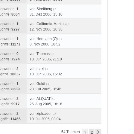
Antworten:
1
von
Streitberg
ugriffe:
8064
31. Dez 2006, 15:10
Antworten:
1
von
California-Markus
ugriffe:
9297
12. Nov 2006, 20:38
Antworten:
1
von
Hermann (Ö)
griffe:
11173
8. Nov 2006, 18:52
Antworten:
0
von
Thomas
ugriffe:
7974
13. Jun 2006, 21:10
Antworten:
2
von
maxi
griffe:
10032
13. Jun 2006, 16:02
Antworten:
1
von
Goldi
ugriffe:
8689
23. Okt 2005, 16:46
Antworten:
2
von
ALQUATI
ugriffe:
9917
26. Aug 2005, 18:18
Antworten:
2
von
ziploader
griffe:
11465
19. Jul 2005, 08:04
1
2
Nächste
54 Themen