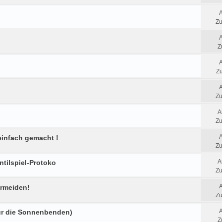
Zu
Z
Zu
Zu
A
Zu
einfach gemacht !
Zu
A
ntilspiel-Protoko
Zu
ermeiden!
Zu
für die Sonnenbenden)
Z