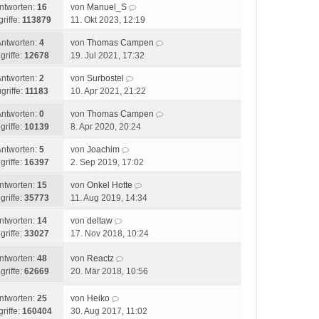
ntworten:
16
von
Manuel_S
riffe:
113879
11. Okt 2023, 12:19
Antworten:
4
von
Thomas Campen
griffe:
12678
19. Jul 2021, 17:32
Antworten:
2
von
Surbostel
griffe:
11183
10. Apr 2021, 21:22
Antworten:
0
von
Thomas Campen
griffe:
10139
8. Apr 2020, 20:24
Antworten:
5
von
Joachim
griffe:
16397
2. Sep 2019, 17:02
ntworten:
15
von
Onkel Hotte
griffe:
35773
11. Aug 2019, 14:34
ntworten:
14
von
deltaw
griffe:
33027
17. Nov 2018, 10:24
ntworten:
48
von
Reactz
griffe:
62669
20. Mär 2018, 10:56
ntworten:
25
von
Heiko
riffe:
160404
30. Aug 2017, 11:02