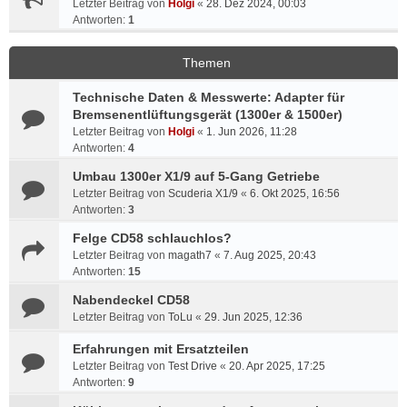
Letzter Beitrag von
Holgi
«
28. Dez 2024, 00:03
Antworten:
1
Themen
Technische Daten & Messwerte: Adapter für
Bremsenentlüftungsgerät (1300er & 1500er)
Letzter Beitrag von
Holgi
«
1. Jun 2026, 11:28
Antworten:
4
Umbau 1300er X1/9 auf 5-Gang Getriebe
Letzter Beitrag von
Scuderia X1/9
«
6. Okt 2025, 16:56
Antworten:
3
Felge CD58 schlauchlos?
Letzter Beitrag von
magath7
«
7. Aug 2025, 20:43
Antworten:
15
Nabendeckel CD58
Letzter Beitrag von
ToLu
«
29. Jun 2025, 12:36
Erfahrungen mit Ersatzteilen
Letzter Beitrag von
Test Drive
«
20. Apr 2025, 17:25
Antworten:
9