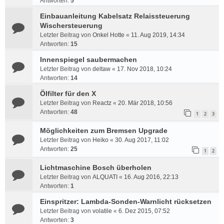
Antworten:
5
Einbauanleitung Kabelsatz Relaissteuerung
Wischersteuerung
Letzter Beitrag von
Onkel Hotte
«
11. Aug 2019, 14:34
Antworten:
15
Innenspiegel saubermachen
Letzter Beitrag von
deltaw
«
17. Nov 2018, 10:24
Antworten:
14
Ölfilter für den X
Letzter Beitrag von
Reactz
«
20. Mär 2018, 10:56
Antworten:
48
1
2
3
Möglichkeiten zum Bremsen Upgrade
Letzter Beitrag von
Heiko
«
30. Aug 2017, 11:02
Antworten:
25
1
2
Lichtmaschine Bosch überholen
Letzter Beitrag von
ALQUATI
«
16. Aug 2016, 22:13
Antworten:
1
Einspritzer: Lambda-Sonden-Warnlicht rücksetzen
Letzter Beitrag von
volatile
«
6. Dez 2015, 07:52
Antworten:
3