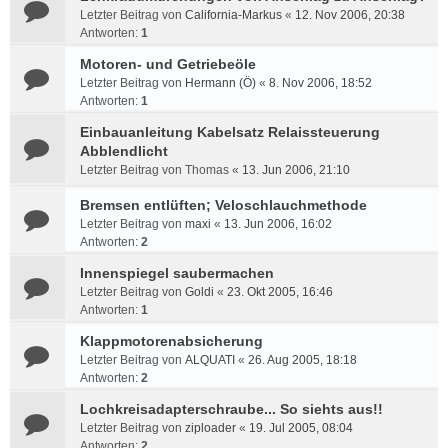
Letzter Beitrag von
California-Markus
«
12. Nov 2006, 20:38
Antworten:
1
Motoren- und Getriebeöle
Letzter Beitrag von
Hermann (Ö)
«
8. Nov 2006, 18:52
Antworten:
1
Einbauanleitung Kabelsatz Relaissteuerung
Abblendlicht
Letzter Beitrag von
Thomas
«
13. Jun 2006, 21:10
Bremsen entlüften; Veloschlauchmethode
Letzter Beitrag von
maxi
«
13. Jun 2006, 16:02
Antworten:
2
Innenspiegel saubermachen
Letzter Beitrag von
Goldi
«
23. Okt 2005, 16:46
Antworten:
1
Klappmotorenabsicherung
Letzter Beitrag von
ALQUATI
«
26. Aug 2005, 18:18
Antworten:
2
Lochkreisadapterschraube... So siehts aus!!
Letzter Beitrag von
ziploader
«
19. Jul 2005, 08:04
Antworten:
2