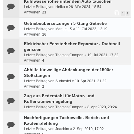
Kühlwasserrohre unter dem Auto tauschen
Letzter Beitrag von
Heiko
«
26. Mär 2024, 18:54
Antworten:
21
1
2
Getriebeübersetzungen 5-Gang Getriebe
Letzter Beitrag von
Manuel_S
«
11. Okt 2023, 12:19
Antworten:
16
Elektrischer Fensterheber Reparatur - Drahtseil
gerissen
Letzter Beitrag von
Thomas Campen
«
19. Jul 2021, 17:32
Antworten:
4
Abhilfe für wellige Abdeckungen der 1500er
Stoßstangen
Letzter Beitrag von
Surbostel
«
10. Apr 2021, 21:22
Antworten:
2
Zug aus Federstahl für Motor- und
Kofferraumverriegelung
Letzter Beitrag von
Thomas Campen
«
8. Apr 2020, 20:24
Nachfertigungen Tachowelle: Bericht und
Kaufempfehlung
Letzter Beitrag von
Joachim
«
2. Sep 2019, 17:02