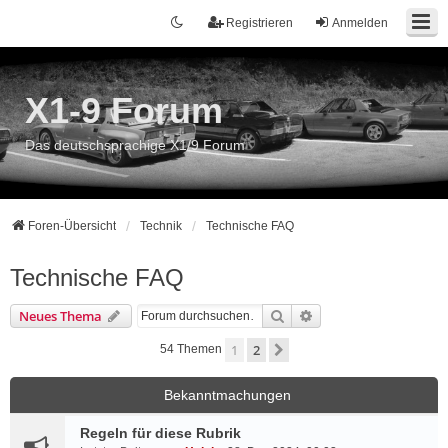
Registrieren
Anmelden
X1-9 Forum
Das deutschsprachige X1/9 Forum
Foren-Übersicht
Technik
Technische FAQ
Technische FAQ
Suche
Erweiterte Suche
Neues Thema
1
2
Nächste
54 Themen
Bekanntmachungen
Regeln für diese Rubrik