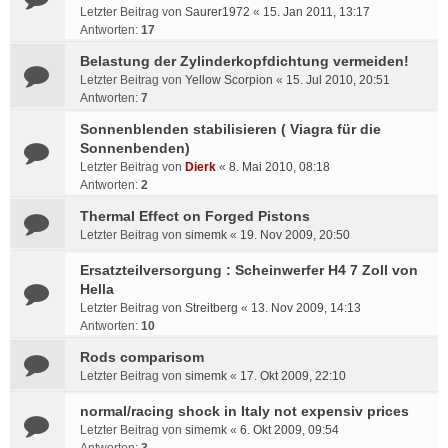
Letzter Beitrag von
Saurer1972
«
15. Jan 2011, 13:17
Antworten:
17
Belastung der Zylinderkopfdichtung vermeiden!
Letzter Beitrag von
Yellow Scorpion
«
15. Jul 2010, 20:51
Antworten:
7
Sonnenblenden stabilisieren ( Viagra für die
Sonnenbenden)
Letzter Beitrag von
Dierk
«
8. Mai 2010, 08:18
Antworten:
2
Thermal Effect on Forged Pistons
Letzter Beitrag von
simemk
«
19. Nov 2009, 20:50
Ersatzteilversorgung : Scheinwerfer H4 7 Zoll von
Hella
Letzter Beitrag von
Streitberg
«
13. Nov 2009, 14:13
Antworten:
10
Rods comparisom
Letzter Beitrag von
simemk
«
17. Okt 2009, 22:10
normal/racing shock in Italy not expensiv prices
Letzter Beitrag von
simemk
«
6. Okt 2009, 09:54