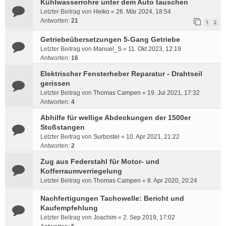
Kühlwasserrohre unter dem Auto tauschen
Letzter Beitrag von
Heiko
«
26. Mär 2024, 18:54
Antworten:
21
1
2
Getriebeübersetzungen 5-Gang Getriebe
Letzter Beitrag von
Manuel_S
«
11. Okt 2023, 12:19
Antworten:
16
Elektrischer Fensterheber Reparatur - Drahtseil
gerissen
Letzter Beitrag von
Thomas Campen
«
19. Jul 2021, 17:32
Antworten:
4
Abhilfe für wellige Abdeckungen der 1500er
Stoßstangen
Letzter Beitrag von
Surbostel
«
10. Apr 2021, 21:22
Antworten:
2
Zug aus Federstahl für Motor- und
Kofferraumverriegelung
Letzter Beitrag von
Thomas Campen
«
8. Apr 2020, 20:24
Nachfertigungen Tachowelle: Bericht und
Kaufempfehlung
Letzter Beitrag von
Joachim
«
2. Sep 2019, 17:02