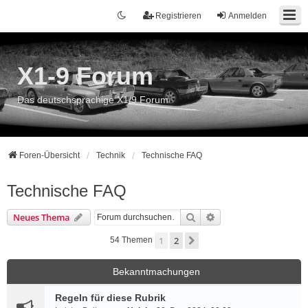
Registrieren
Anmelden
X1-9 Forum
Das deutschsprachige X1/9 Forum
Foren-Übersicht
Technik
Technische FAQ
Technische FAQ
Suche
Erweiterte Suche
Neues Thema
1
2
Nächste
54 Themen
Bekanntmachungen
Regeln für diese Rubrik