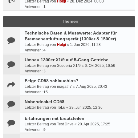
Letzter Beitrag von
Holgi
«
28. Dez 2024, 00:03
Antworten:
1
Themen
Technische Daten & Messwerte: Adapter für
Bremsenentlüftungsgerät (1300er & 1500er)
Letzter Beitrag von
Holgi
«
1. Jun 2026, 11:28
Antworten:
4
Umbau 1300er X1/9 auf 5-Gang Getriebe
Letzter Beitrag von
Scuderia X1/9
«
6. Okt 2025, 16:56
Antworten:
3
Felge CD58 schlauchlos?
Letzter Beitrag von
magath7
«
7. Aug 2025, 20:43
Antworten:
15
Nabendeckel CD58
Letzter Beitrag von
ToLu
«
29. Jun 2025, 12:36
Erfahrungen mit Ersatzteilen
Letzter Beitrag von
Test Drive
«
20. Apr 2025, 17:25
Antworten:
9