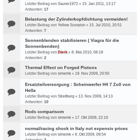
Letzter Beitrag von
Saurer1972
«
15. Jan 2011, 13:17
Antworten:
17
Belastung der Zylinderkopfdichtung vermeiden!
Letzter Beitrag von
Yellow Scorpion
«
15. Jul 2010, 20:51
Antworten:
7
Sonnenblenden stabilisieren ( Viagra für die
Sonnenbenden)
Letzter Beitrag von
Dierk
«
8. Mai 2010, 08:18
Antworten:
2
Thermal Effect on Forged Pistons
Letzter Beitrag von
simemk
«
19. Nov 2009, 20:50
Ersatzteilversorgung : Scheinwerfer H4 7 Zoll von
Hella
Letzter Beitrag von
Streitberg
«
13. Nov 2009, 14:13
Antworten:
10
Rods comparisom
Letzter Beitrag von
simemk
«
17. Okt 2009, 22:10
normal/racing shock in Italy not expensiv prices
Letzter Beitrag von
simemk
«
6. Okt 2009, 09:54