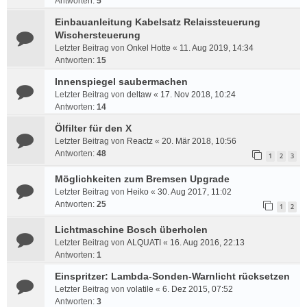
Antworten:
5
Einbauanleitung Kabelsatz Relaissteuerung
Wischersteuerung
Letzter Beitrag von
Onkel Hotte
«
11. Aug 2019, 14:34
Antworten:
15
Innenspiegel saubermachen
Letzter Beitrag von
deltaw
«
17. Nov 2018, 10:24
Antworten:
14
Ölfilter für den X
Letzter Beitrag von
Reactz
«
20. Mär 2018, 10:56
Antworten:
48
1
2
3
Möglichkeiten zum Bremsen Upgrade
Letzter Beitrag von
Heiko
«
30. Aug 2017, 11:02
Antworten:
25
1
2
Lichtmaschine Bosch überholen
Letzter Beitrag von
ALQUATI
«
16. Aug 2016, 22:13
Antworten:
1
Einspritzer: Lambda-Sonden-Warnlicht rücksetzen
Letzter Beitrag von
volatile
«
6. Dez 2015, 07:52
Antworten:
3