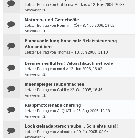
Letzter Beitrag von
California-Markus
«
12. Nov 2006, 20:38
Antworten:
1
Motoren- und Getriebeöle
Letzter Beitrag von
Hermann (Ö)
«
8. Nov 2006, 18:52
Antworten:
1
Einbauanleitung Kabelsatz Relaissteuerung
Abblendlicht
Letzter Beitrag von
Thomas
«
13. Jun 2006, 21:10
Bremsen entlüften; Veloschlauchmethode
Letzter Beitrag von
maxi
«
13. Jun 2006, 16:02
Antworten:
2
Innenspiegel saubermachen
Letzter Beitrag von
Goldi
«
23. Okt 2005, 16:46
Antworten:
1
Klappmotorenabsicherung
Letzter Beitrag von
ALQUATI
«
26. Aug 2005, 18:18
Antworten:
2
Lochkreisadapterschraube... So siehts aus!!
Letzter Beitrag von
ziploader
«
19. Jul 2005, 08:04
Antworten:
2