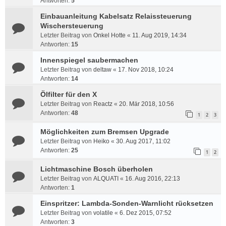
Antworten:
5
Einbauanleitung Kabelsatz Relaissteuerung
Wischersteuerung
Letzter Beitrag von
Onkel Hotte
«
11. Aug 2019, 14:34
Antworten:
15
Innenspiegel saubermachen
Letzter Beitrag von
deltaw
«
17. Nov 2018, 10:24
Antworten:
14
Ölfilter für den X
Letzter Beitrag von
Reactz
«
20. Mär 2018, 10:56
Antworten:
48
1
2
3
Möglichkeiten zum Bremsen Upgrade
Letzter Beitrag von
Heiko
«
30. Aug 2017, 11:02
Antworten:
25
1
2
Lichtmaschine Bosch überholen
Letzter Beitrag von
ALQUATI
«
16. Aug 2016, 22:13
Antworten:
1
Einspritzer: Lambda-Sonden-Warnlicht rücksetzen
Letzter Beitrag von
volatile
«
6. Dez 2015, 07:52
Antworten:
3