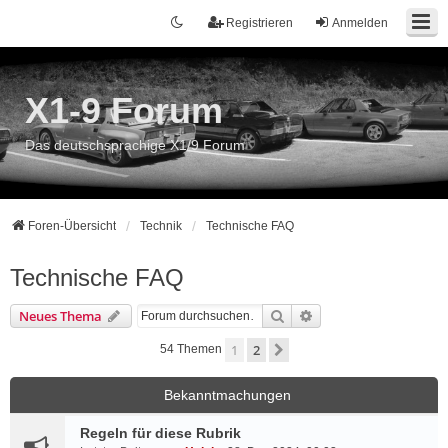
Registrieren
Anmelden
X1-9 Forum
Das deutschsprachige X1/9 Forum
Foren-Übersicht
Technik
Technische FAQ
Technische FAQ
Suche
Erweiterte Suche
Neues Thema
1
2
Nächste
54 Themen
Bekanntmachungen
Regeln für diese Rubrik