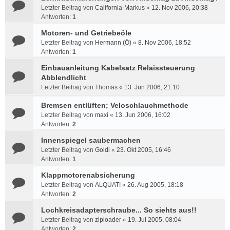
Letzter Beitrag von
California-Markus
«
12. Nov 2006, 20:38
Antworten:
1
Motoren- und Getriebeöle
Letzter Beitrag von
Hermann (Ö)
«
8. Nov 2006, 18:52
Antworten:
1
Einbauanleitung Kabelsatz Relaissteuerung
Abblendlicht
Letzter Beitrag von
Thomas
«
13. Jun 2006, 21:10
Bremsen entlüften; Veloschlauchmethode
Letzter Beitrag von
maxi
«
13. Jun 2006, 16:02
Antworten:
2
Innenspiegel saubermachen
Letzter Beitrag von
Goldi
«
23. Okt 2005, 16:46
Antworten:
1
Klappmotorenabsicherung
Letzter Beitrag von
ALQUATI
«
26. Aug 2005, 18:18
Antworten:
2
Lochkreisadapterschraube... So siehts aus!!
Letzter Beitrag von
ziploader
«
19. Jul 2005, 08:04
Antworten:
2