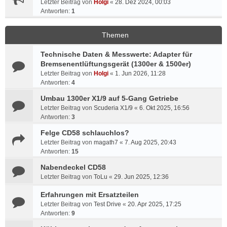
Letzter Beitrag von
Holgi
«
28. Dez 2024, 00:03
Antworten:
1
Themen
Technische Daten & Messwerte: Adapter für
Bremsenentlüftungsgerät (1300er & 1500er)
Letzter Beitrag von
Holgi
«
1. Jun 2026, 11:28
Antworten:
4
Umbau 1300er X1/9 auf 5-Gang Getriebe
Letzter Beitrag von
Scuderia X1/9
«
6. Okt 2025, 16:56
Antworten:
3
Felge CD58 schlauchlos?
Letzter Beitrag von
magath7
«
7. Aug 2025, 20:43
Antworten:
15
Nabendeckel CD58
Letzter Beitrag von
ToLu
«
29. Jun 2025, 12:36
Erfahrungen mit Ersatzteilen
Letzter Beitrag von
Test Drive
«
20. Apr 2025, 17:25
Antworten:
9