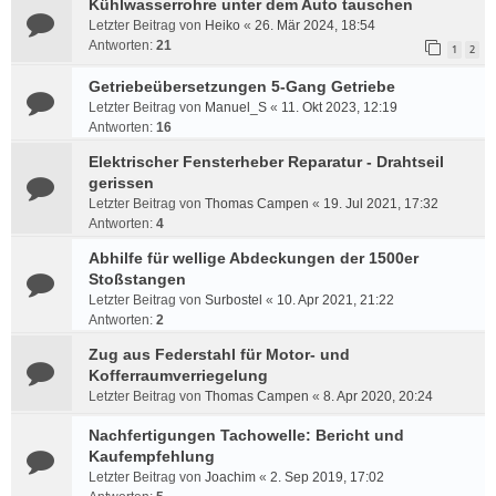
Kühlwasserrohre unter dem Auto tauschen
Letzter Beitrag von
Heiko
«
26. Mär 2024, 18:54
Antworten:
21
1
2
Getriebeübersetzungen 5-Gang Getriebe
Letzter Beitrag von
Manuel_S
«
11. Okt 2023, 12:19
Antworten:
16
Elektrischer Fensterheber Reparatur - Drahtseil
gerissen
Letzter Beitrag von
Thomas Campen
«
19. Jul 2021, 17:32
Antworten:
4
Abhilfe für wellige Abdeckungen der 1500er
Stoßstangen
Letzter Beitrag von
Surbostel
«
10. Apr 2021, 21:22
Antworten:
2
Zug aus Federstahl für Motor- und
Kofferraumverriegelung
Letzter Beitrag von
Thomas Campen
«
8. Apr 2020, 20:24
Nachfertigungen Tachowelle: Bericht und
Kaufempfehlung
Letzter Beitrag von
Joachim
«
2. Sep 2019, 17:02