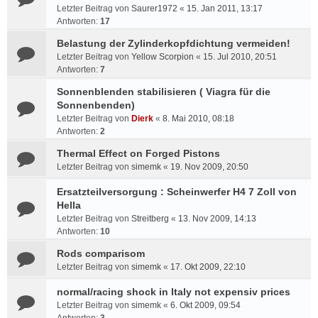
Letzter Beitrag von
Saurer1972
«
15. Jan 2011, 13:17
Antworten:
17
Belastung der Zylinderkopfdichtung vermeiden!
Letzter Beitrag von
Yellow Scorpion
«
15. Jul 2010, 20:51
Antworten:
7
Sonnenblenden stabilisieren ( Viagra für die
Sonnenbenden)
Letzter Beitrag von
Dierk
«
8. Mai 2010, 08:18
Antworten:
2
Thermal Effect on Forged Pistons
Letzter Beitrag von
simemk
«
19. Nov 2009, 20:50
Ersatzteilversorgung : Scheinwerfer H4 7 Zoll von
Hella
Letzter Beitrag von
Streitberg
«
13. Nov 2009, 14:13
Antworten:
10
Rods comparisom
Letzter Beitrag von
simemk
«
17. Okt 2009, 22:10
normal/racing shock in Italy not expensiv prices
Letzter Beitrag von
simemk
«
6. Okt 2009, 09:54