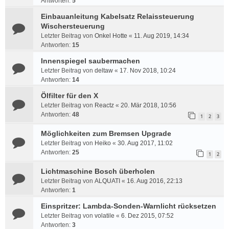
Antworten:
5
Einbauanleitung Kabelsatz Relaissteuerung
Wischersteuerung
Letzter Beitrag von
Onkel Hotte
«
11. Aug 2019, 14:34
Antworten:
15
Innenspiegel saubermachen
Letzter Beitrag von
deltaw
«
17. Nov 2018, 10:24
Antworten:
14
Ölfilter für den X
Letzter Beitrag von
Reactz
«
20. Mär 2018, 10:56
Antworten:
48
1
2
3
Möglichkeiten zum Bremsen Upgrade
Letzter Beitrag von
Heiko
«
30. Aug 2017, 11:02
Antworten:
25
1
2
Lichtmaschine Bosch überholen
Letzter Beitrag von
ALQUATI
«
16. Aug 2016, 22:13
Antworten:
1
Einspritzer: Lambda-Sonden-Warnlicht rücksetzen
Letzter Beitrag von
volatile
«
6. Dez 2015, 07:52
Antworten:
3