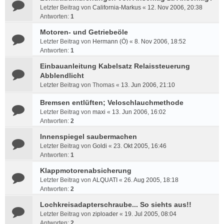
Letzter Beitrag von
California-Markus
«
12. Nov 2006, 20:38
Antworten:
1
Motoren- und Getriebeöle
Letzter Beitrag von
Hermann (Ö)
«
8. Nov 2006, 18:52
Antworten:
1
Einbauanleitung Kabelsatz Relaissteuerung
Abblendlicht
Letzter Beitrag von
Thomas
«
13. Jun 2006, 21:10
Bremsen entlüften; Veloschlauchmethode
Letzter Beitrag von
maxi
«
13. Jun 2006, 16:02
Antworten:
2
Innenspiegel saubermachen
Letzter Beitrag von
Goldi
«
23. Okt 2005, 16:46
Antworten:
1
Klappmotorenabsicherung
Letzter Beitrag von
ALQUATI
«
26. Aug 2005, 18:18
Antworten:
2
Lochkreisadapterschraube... So siehts aus!!
Letzter Beitrag von
ziploader
«
19. Jul 2005, 08:04
Antworten:
2