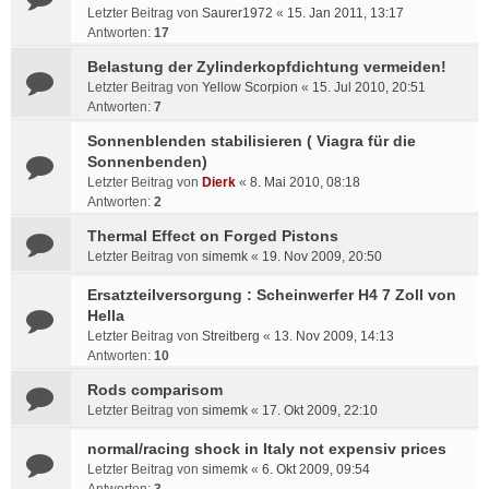
Letzter Beitrag von
Saurer1972
«
15. Jan 2011, 13:17
Antworten:
17
Belastung der Zylinderkopfdichtung vermeiden!
Letzter Beitrag von
Yellow Scorpion
«
15. Jul 2010, 20:51
Antworten:
7
Sonnenblenden stabilisieren ( Viagra für die
Sonnenbenden)
Letzter Beitrag von
Dierk
«
8. Mai 2010, 08:18
Antworten:
2
Thermal Effect on Forged Pistons
Letzter Beitrag von
simemk
«
19. Nov 2009, 20:50
Ersatzteilversorgung : Scheinwerfer H4 7 Zoll von
Hella
Letzter Beitrag von
Streitberg
«
13. Nov 2009, 14:13
Antworten:
10
Rods comparisom
Letzter Beitrag von
simemk
«
17. Okt 2009, 22:10
normal/racing shock in Italy not expensiv prices
Letzter Beitrag von
simemk
«
6. Okt 2009, 09:54