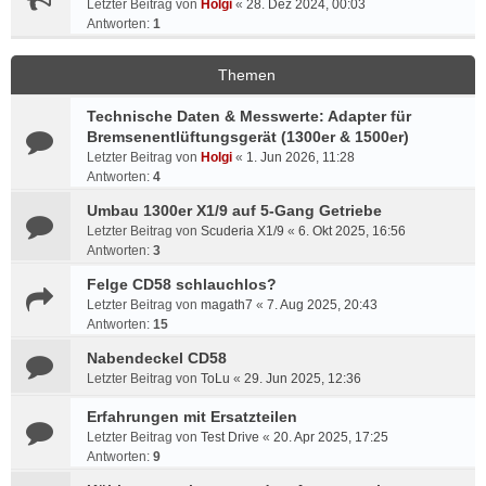
Letzter Beitrag von
Holgi
«
28. Dez 2024, 00:03
Antworten:
1
Themen
Technische Daten & Messwerte: Adapter für
Bremsenentlüftungsgerät (1300er & 1500er)
Letzter Beitrag von
Holgi
«
1. Jun 2026, 11:28
Antworten:
4
Umbau 1300er X1/9 auf 5-Gang Getriebe
Letzter Beitrag von
Scuderia X1/9
«
6. Okt 2025, 16:56
Antworten:
3
Felge CD58 schlauchlos?
Letzter Beitrag von
magath7
«
7. Aug 2025, 20:43
Antworten:
15
Nabendeckel CD58
Letzter Beitrag von
ToLu
«
29. Jun 2025, 12:36
Erfahrungen mit Ersatzteilen
Letzter Beitrag von
Test Drive
«
20. Apr 2025, 17:25
Antworten:
9