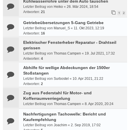
Kühlwasserrohre unter dem Auto tauschen
Letzter Beitrag von
Heiko
«
26. Mär 2024, 18:54
Antworten:
21
1
2
Getriebeübersetzungen 5-Gang Getriebe
Letzter Beitrag von
Manuel_S
«
11. Okt 2023, 12:19
Antworten:
16
Elektrischer Fensterheber Reparatur - Drahtseil
gerissen
Letzter Beitrag von
Thomas Campen
«
19. Jul 2021, 17:32
Antworten:
4
Abhilfe für wellige Abdeckungen der 1500er
Stoßstangen
Letzter Beitrag von
Surbostel
«
10. Apr 2021, 21:22
Antworten:
2
Zug aus Federstahl für Motor- und
Kofferraumverriegelung
Letzter Beitrag von
Thomas Campen
«
8. Apr 2020, 20:24
Nachfertigungen Tachowelle: Bericht und
Kaufempfehlung
Letzter Beitrag von
Joachim
«
2. Sep 2019, 17:02