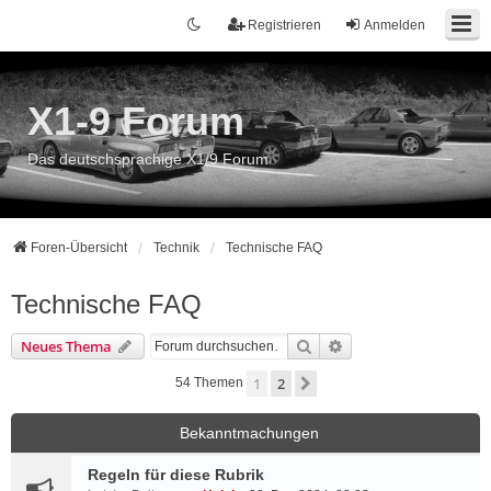
Registrieren
Anmelden
X1-9 Forum
Das deutschsprachige X1/9 Forum
Foren-Übersicht
Technik
Technische FAQ
Technische FAQ
Suche
Erweiterte Suche
Neues Thema
1
2
Nächste
54 Themen
Bekanntmachungen
Regeln für diese Rubrik