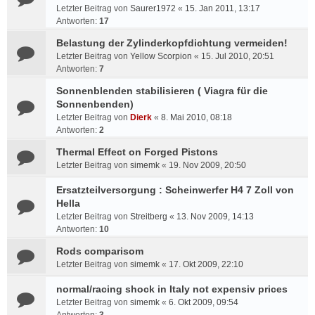
Letzter Beitrag von
Saurer1972
«
15. Jan 2011, 13:17
Antworten:
17
Belastung der Zylinderkopfdichtung vermeiden!
Letzter Beitrag von
Yellow Scorpion
«
15. Jul 2010, 20:51
Antworten:
7
Sonnenblenden stabilisieren ( Viagra für die
Sonnenbenden)
Letzter Beitrag von
Dierk
«
8. Mai 2010, 08:18
Antworten:
2
Thermal Effect on Forged Pistons
Letzter Beitrag von
simemk
«
19. Nov 2009, 20:50
Ersatzteilversorgung : Scheinwerfer H4 7 Zoll von
Hella
Letzter Beitrag von
Streitberg
«
13. Nov 2009, 14:13
Antworten:
10
Rods comparisom
Letzter Beitrag von
simemk
«
17. Okt 2009, 22:10
normal/racing shock in Italy not expensiv prices
Letzter Beitrag von
simemk
«
6. Okt 2009, 09:54