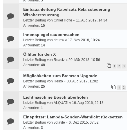
Antworten:
5
Einbauanleitung Kabelsatz Relaissteuerung
Wischersteuerung
Letzter Beitrag von
Onkel Hotte
«
11. Aug 2019, 14:34
Antworten:
15
Innenspiegel saubermachen
Letzter Beitrag von
deltaw
«
17. Nov 2018, 10:24
Antworten:
14
Ölfilter für den X
Letzter Beitrag von
Reactz
«
20. Mär 2018, 10:56
Antworten:
48
1
2
3
Möglichkeiten zum Bremsen Upgrade
Letzter Beitrag von
Heiko
«
30. Aug 2017, 11:02
Antworten:
25
1
2
Lichtmaschine Bosch überholen
Letzter Beitrag von
ALQUATI
«
16. Aug 2016, 22:13
Antworten:
1
Einspritzer: Lambda-Sonden-Warnlicht rücksetzen
Letzter Beitrag von
volatile
«
6. Dez 2015, 07:52
Antworten:
3