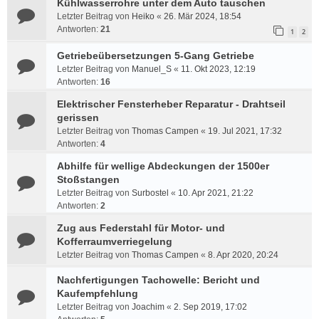
Kühlwasserrohre unter dem Auto tauschen
Letzter Beitrag von
Heiko
«
26. Mär 2024, 18:54
Antworten:
21
1
2
Getriebeübersetzungen 5-Gang Getriebe
Letzter Beitrag von
Manuel_S
«
11. Okt 2023, 12:19
Antworten:
16
Elektrischer Fensterheber Reparatur - Drahtseil
gerissen
Letzter Beitrag von
Thomas Campen
«
19. Jul 2021, 17:32
Antworten:
4
Abhilfe für wellige Abdeckungen der 1500er
Stoßstangen
Letzter Beitrag von
Surbostel
«
10. Apr 2021, 21:22
Antworten:
2
Zug aus Federstahl für Motor- und
Kofferraumverriegelung
Letzter Beitrag von
Thomas Campen
«
8. Apr 2020, 20:24
Nachfertigungen Tachowelle: Bericht und
Kaufempfehlung
Letzter Beitrag von
Joachim
«
2. Sep 2019, 17:02