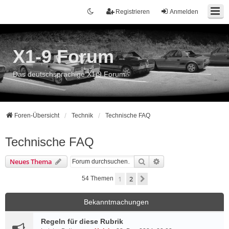
Registrieren
Anmelden
X1-9 Forum
Das deutschsprachige X1/9 Forum
Foren-Übersicht
Technik
Technische FAQ
Technische FAQ
Suche
Erweiterte Suche
Neues Thema
1
2
Nächste
54 Themen
Bekanntmachungen
Regeln für diese Rubrik