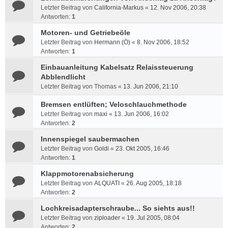
Letzter Beitrag von
California-Markus
«
12. Nov 2006, 20:38
Antworten:
1
Motoren- und Getriebeöle
Letzter Beitrag von
Hermann (Ö)
«
8. Nov 2006, 18:52
Antworten:
1
Einbauanleitung Kabelsatz Relaissteuerung
Abblendlicht
Letzter Beitrag von
Thomas
«
13. Jun 2006, 21:10
Bremsen entlüften; Veloschlauchmethode
Letzter Beitrag von
maxi
«
13. Jun 2006, 16:02
Antworten:
2
Innenspiegel saubermachen
Letzter Beitrag von
Goldi
«
23. Okt 2005, 16:46
Antworten:
1
Klappmotorenabsicherung
Letzter Beitrag von
ALQUATI
«
26. Aug 2005, 18:18
Antworten:
2
Lochkreisadapterschraube... So siehts aus!!
Letzter Beitrag von
ziploader
«
19. Jul 2005, 08:04
Antworten:
2