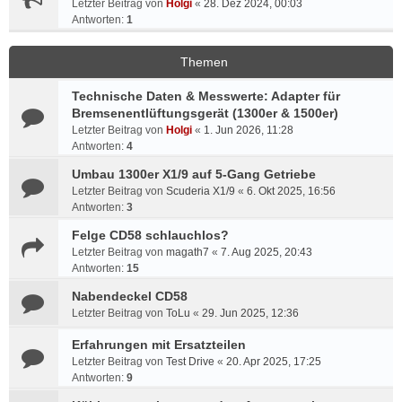
Letzter Beitrag von
Holgi
«
28. Dez 2024, 00:03
Antworten:
1
Themen
Technische Daten & Messwerte: Adapter für
Bremsenentlüftungsgerät (1300er & 1500er)
Letzter Beitrag von
Holgi
«
1. Jun 2026, 11:28
Antworten:
4
Umbau 1300er X1/9 auf 5-Gang Getriebe
Letzter Beitrag von
Scuderia X1/9
«
6. Okt 2025, 16:56
Antworten:
3
Felge CD58 schlauchlos?
Letzter Beitrag von
magath7
«
7. Aug 2025, 20:43
Antworten:
15
Nabendeckel CD58
Letzter Beitrag von
ToLu
«
29. Jun 2025, 12:36
Erfahrungen mit Ersatzteilen
Letzter Beitrag von
Test Drive
«
20. Apr 2025, 17:25
Antworten:
9