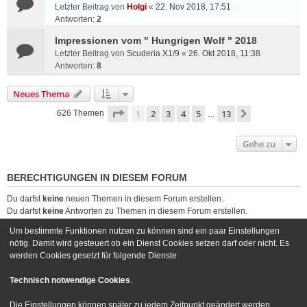
Letzter Beitrag von
Holgi
«
22. Nov 2018, 17:51
Antworten:
2
Impressionen vom " Hungrigen Wolf " 2018
Letzter Beitrag von
Scuderia X1/9
«
26. Okt 2018, 11:38
Antworten:
8
Neues Thema
Seite
1
von
13
1
2
3
4
5
13
Nächste
626 Themen
…
Gehe zu
BERECHTIGUNGEN IN DIESEM FORUM
Du darfst
keine
neuen Themen in diesem Forum erstellen.
Du darfst
keine
Antworten zu Themen in diesem Forum erstellen.
Du darfst deine Beiträge in diesem Forum
nicht
ändern.
Um bestimmte Funktionen nutzen zu können sind ein paar Einstellungen
Du darfst deine Beiträge in diesem Forum
nicht
löschen.
nötig. Damit wird gesteuert ob ein Dienst Cookies setzen darf oder nicht. Es
Du darfst
keine
Dateianhänge in diesem Forum erstellen.
werden Cookies gesetzt für folgende Dienste:
Foren-Übersicht
Kontakt
Technisch notwendige Cookies
.
Powered by
phpBB
® Forum Software © phpBB Limited
Die Einstellungen können später zu jedem Zeitpunkt geändert werden.