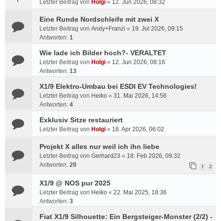
Letzter Beitrag von
Holgi
«
12. Jun 2026, 08:32
Eine Runde Nordschleife mit zwei X
Letzter Beitrag von
Andy+Franzi
«
19. Jul 2026, 09:15
Antworten:
1
Wie lade ich Bilder hoch?- VERALTET
Letzter Beitrag von
Holgi
«
12. Jun 2026, 08:16
Antworten:
13
X1/9 Elektro-Umbau bei ESDI EV Technologies!
Letzter Beitrag von
Heiko
«
31. Mai 2026, 14:56
Antworten:
4
Exklusiv Sitze restauriert
Letzter Beitrag von
Holgi
«
18. Apr 2026, 06:02
Projekt X alles nur weil ich ihn liebe
Letzter Beitrag von
Gerhard23
«
18. Feb 2026, 09:32
Antworten:
20
1
2
X1/9 @ NOS pur 2025
Letzter Beitrag von
Heiko
«
22. Mai 2025, 18:36
Antworten:
3
Fiat X1/9 Silhouette: Ein Bergsteiger-Monster (2/2) -