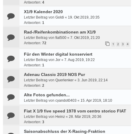
Antworten:
4
X1/9 Kalender 2020
Letzter Beitrag von
Goldi
«
19. Okt 2019, 20:35
Antworten:
1
Rad-/Reifenkombinationen am X1/9
Letzter Beitrag von
fiat500
«
7. Okt 2019, 21:20
Antworten:
72
1
2
3
4
Für den Winter digital konserviert
Letzter Beitrag von
Jor
«
7. Aug 2019, 19:22
Antworten:
1
Adenau Classic 2019 NOS Pur
Letzter Beitrag von
Querlenker
«
3. Jun 2019, 22:14
Antworten:
2
Alte Fotos gefunden...
Letzter Beitrag von
cyandot0403
«
15. Apr 2019, 18:10
Fiat X 1/9 five speed 1978 vom centro storico FIAT
Letzter Beitrag von
Heinz
«
28. Mär 2019, 20:36
Antworten:
3
Saisonabschluss der X-Racing-Fraktion