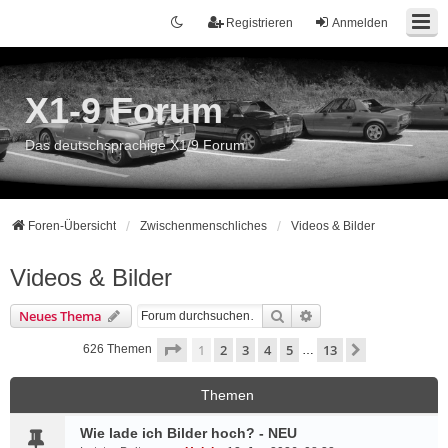
Registrieren
Anmelden
X1-9 Forum
Das deutschsprachige X1/9 Forum
Foren-Übersicht
Zwischenmenschliches
Videos & Bilder
Videos & Bilder
Suche
Erweiterte Suche
Neues Thema
Seite
1
von
13
1
2
3
4
5
13
Nächste
626 Themen
…
Themen
Wie lade ich Bilder hoch? - NEU