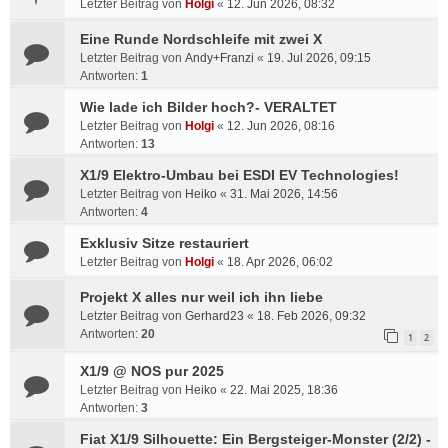
Letzter Beitrag von
Holgi
«
12. Jun 2026, 08:32
Eine Runde Nordschleife mit zwei X
Letzter Beitrag von
Andy+Franzi
«
19. Jul 2026, 09:15
Antworten:
1
Wie lade ich Bilder hoch?- VERALTET
Letzter Beitrag von
Holgi
«
12. Jun 2026, 08:16
Antworten:
13
X1/9 Elektro-Umbau bei ESDI EV Technologies!
Letzter Beitrag von
Heiko
«
31. Mai 2026, 14:56
Antworten:
4
Exklusiv Sitze restauriert
Letzter Beitrag von
Holgi
«
18. Apr 2026, 06:02
Projekt X alles nur weil ich ihn liebe
Letzter Beitrag von
Gerhard23
«
18. Feb 2026, 09:32
Antworten:
20
1
2
X1/9 @ NOS pur 2025
Letzter Beitrag von
Heiko
«
22. Mai 2025, 18:36
Antworten:
3
Fiat X1/9 Silhouette: Ein Bergsteiger-Monster (2/2) -