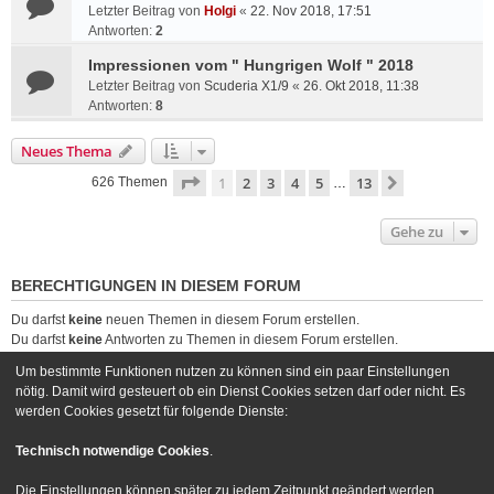
Letzter Beitrag von
Holgi
«
22. Nov 2018, 17:51
Antworten:
2
Impressionen vom " Hungrigen Wolf " 2018
Letzter Beitrag von
Scuderia X1/9
«
26. Okt 2018, 11:38
Antworten:
8
Neues Thema
Seite
1
von
13
1
2
3
4
5
13
Nächste
626 Themen
…
Gehe zu
BERECHTIGUNGEN IN DIESEM FORUM
Du darfst
keine
neuen Themen in diesem Forum erstellen.
Du darfst
keine
Antworten zu Themen in diesem Forum erstellen.
Du darfst deine Beiträge in diesem Forum
nicht
ändern.
Um bestimmte Funktionen nutzen zu können sind ein paar Einstellungen
Du darfst deine Beiträge in diesem Forum
nicht
löschen.
nötig. Damit wird gesteuert ob ein Dienst Cookies setzen darf oder nicht. Es
Du darfst
keine
Dateianhänge in diesem Forum erstellen.
werden Cookies gesetzt für folgende Dienste:
Foren-Übersicht
Kontakt
Technisch notwendige Cookies
.
Powered by
phpBB
® Forum Software © phpBB Limited
Die Einstellungen können später zu jedem Zeitpunkt geändert werden.