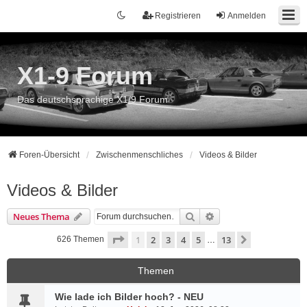
Registrieren
Anmelden
X1-9 Forum
Das deutschsprachige X1/9 Forum
Foren-Übersicht
Zwischenmenschliches
Videos & Bilder
Videos & Bilder
Suche
Erweiterte Suche
Neues Thema
Seite
1
von
13
1
2
3
4
5
13
Nächste
626 Themen
…
Themen
Wie lade ich Bilder hoch? - NEU