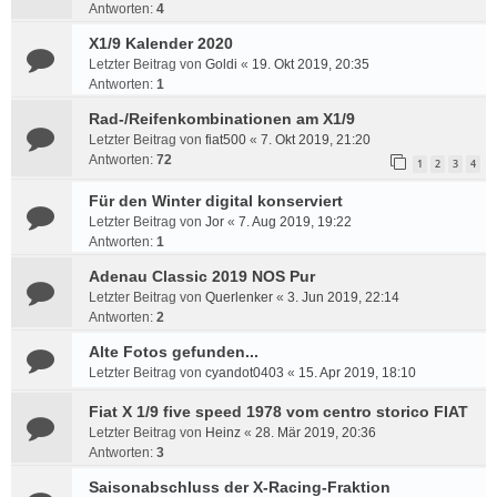
Antworten:
4
X1/9 Kalender 2020
Letzter Beitrag von
Goldi
«
19. Okt 2019, 20:35
Antworten:
1
Rad-/Reifenkombinationen am X1/9
Letzter Beitrag von
fiat500
«
7. Okt 2019, 21:20
Antworten:
72
1
2
3
4
Für den Winter digital konserviert
Letzter Beitrag von
Jor
«
7. Aug 2019, 19:22
Antworten:
1
Adenau Classic 2019 NOS Pur
Letzter Beitrag von
Querlenker
«
3. Jun 2019, 22:14
Antworten:
2
Alte Fotos gefunden...
Letzter Beitrag von
cyandot0403
«
15. Apr 2019, 18:10
Fiat X 1/9 five speed 1978 vom centro storico FIAT
Letzter Beitrag von
Heinz
«
28. Mär 2019, 20:36
Antworten:
3
Saisonabschluss der X-Racing-Fraktion