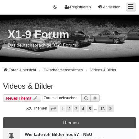
Registrieren
Anmelden
X1-9 Forum
Das deutschsprachige X1/9 Forum
Foren-Übersicht
Zwischenmenschliches
Videos & Bilder
Videos & Bilder
Suche
Erweiterte Suche
Neues Thema
Seite
1
von
13
1
2
3
4
5
13
Nächste
626 Themen
…
Themen
Wie lade ich Bilder hoch? - NEU