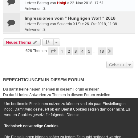
Letzter Beitrag von
Holgi
«
22. Nov 2018, 17:51
Antworten:
2
Impressionen vom " Hungrigen Wolf " 2018
Letzter Beitrag von
Scuderia X1/9
«
26. Okt 2018, 11:38
Antworten:
8
Neues Thema
Seite
1
von
13
1
2
3
4
5
13
Nächste
626 Themen
…
Gehe zu
BERECHTIGUNGEN IN DIESEM FORUM
Du darfst
keine
neuen Themen in diesem Forum erstellen.
Du darfst
keine
Antworten zu Themen in diesem Forum erstellen.
Du darfst deine Beiträge in diesem Forum
nicht
ändern.
Um bestimmte Funktionen nutzen zu können sind ein paar Einstellungen
Du darfst deine Beiträge in diesem Forum
nicht
löschen.
nötig. Damit wird gesteuert ob ein Dienst Cookies setzen darf oder nicht. Es
Du darfst
keine
Dateianhänge in diesem Forum erstellen.
werden Cookies gesetzt für folgende Dienste:
Foren-Übersicht
Kontakt
Technisch notwendige Cookies
.
Powered by
phpBB
® Forum Software © phpBB Limited
Die Einstellungen können später zu jedem Zeitpunkt geändert werden.