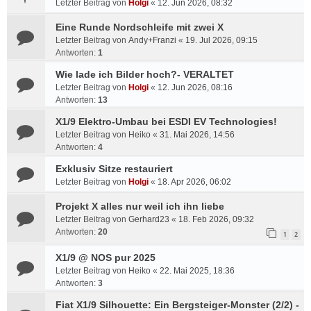
Letzter Beitrag von
Holgi
«
12. Jun 2026, 08:32
Eine Runde Nordschleife mit zwei X
Letzter Beitrag von
Andy+Franzi
«
19. Jul 2026, 09:15
Antworten:
1
Wie lade ich Bilder hoch?- VERALTET
Letzter Beitrag von
Holgi
«
12. Jun 2026, 08:16
Antworten:
13
X1/9 Elektro-Umbau bei ESDI EV Technologies!
Letzter Beitrag von
Heiko
«
31. Mai 2026, 14:56
Antworten:
4
Exklusiv Sitze restauriert
Letzter Beitrag von
Holgi
«
18. Apr 2026, 06:02
Projekt X alles nur weil ich ihn liebe
Letzter Beitrag von
Gerhard23
«
18. Feb 2026, 09:32
Antworten:
20
1
2
X1/9 @ NOS pur 2025
Letzter Beitrag von
Heiko
«
22. Mai 2025, 18:36
Antworten:
3
Fiat X1/9 Silhouette: Ein Bergsteiger-Monster (2/2) -