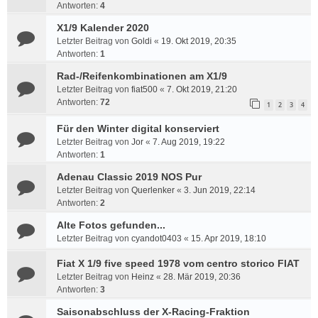
Antworten:
4
X1/9 Kalender 2020
Letzter Beitrag von
Goldi
«
19. Okt 2019, 20:35
Antworten:
1
Rad-/Reifenkombinationen am X1/9
Letzter Beitrag von
fiat500
«
7. Okt 2019, 21:20
Antworten:
72
1
2
3
4
Für den Winter digital konserviert
Letzter Beitrag von
Jor
«
7. Aug 2019, 19:22
Antworten:
1
Adenau Classic 2019 NOS Pur
Letzter Beitrag von
Querlenker
«
3. Jun 2019, 22:14
Antworten:
2
Alte Fotos gefunden...
Letzter Beitrag von
cyandot0403
«
15. Apr 2019, 18:10
Fiat X 1/9 five speed 1978 vom centro storico FIAT
Letzter Beitrag von
Heinz
«
28. Mär 2019, 20:36
Antworten:
3
Saisonabschluss der X-Racing-Fraktion