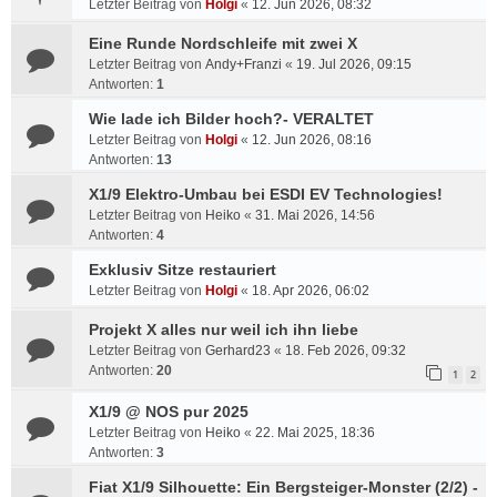
Letzter Beitrag von
Holgi
«
12. Jun 2026, 08:32
Eine Runde Nordschleife mit zwei X
Letzter Beitrag von
Andy+Franzi
«
19. Jul 2026, 09:15
Antworten:
1
Wie lade ich Bilder hoch?- VERALTET
Letzter Beitrag von
Holgi
«
12. Jun 2026, 08:16
Antworten:
13
X1/9 Elektro-Umbau bei ESDI EV Technologies!
Letzter Beitrag von
Heiko
«
31. Mai 2026, 14:56
Antworten:
4
Exklusiv Sitze restauriert
Letzter Beitrag von
Holgi
«
18. Apr 2026, 06:02
Projekt X alles nur weil ich ihn liebe
Letzter Beitrag von
Gerhard23
«
18. Feb 2026, 09:32
Antworten:
20
1
2
X1/9 @ NOS pur 2025
Letzter Beitrag von
Heiko
«
22. Mai 2025, 18:36
Antworten:
3
Fiat X1/9 Silhouette: Ein Bergsteiger-Monster (2/2) -