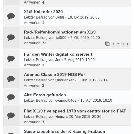
Antworten:
4
X1/9 Kalender 2020
Letzter Beitrag von
Goldi
«
19. Okt 2019, 20:35
Antworten:
1
Rad-/Reifenkombinationen am X1/9
Letzter Beitrag von
fiat500
«
7. Okt 2019, 21:20
Antworten:
72
1
2
3
4
Für den Winter digital konserviert
Letzter Beitrag von
Jor
«
7. Aug 2019, 19:22
Antworten:
1
Adenau Classic 2019 NOS Pur
Letzter Beitrag von
Querlenker
«
3. Jun 2019, 22:14
Antworten:
2
Alte Fotos gefunden...
Letzter Beitrag von
cyandot0403
«
15. Apr 2019, 18:10
Fiat X 1/9 five speed 1978 vom centro storico FIAT
Letzter Beitrag von
Heinz
«
28. Mär 2019, 20:36
Antworten:
3
Saisonabschluss der X-Racing-Fraktion