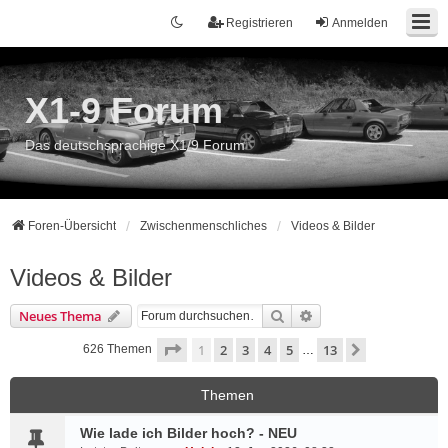
Registrieren
Anmelden
X1-9 Forum
Das deutschsprachige X1/9 Forum
Foren-Übersicht
Zwischenmenschliches
Videos & Bilder
Videos & Bilder
Suche
Erweiterte Suche
Neues Thema
Seite
1
von
13
1
2
3
4
5
13
Nächste
626 Themen
…
Themen
Wie lade ich Bilder hoch? - NEU