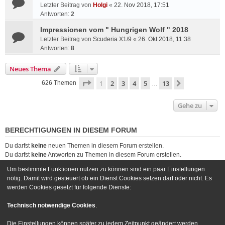
Letzter Beitrag von
Holgi
«
22. Nov 2018, 17:51
Antworten:
2
Impressionen vom " Hungrigen Wolf " 2018
Letzter Beitrag von
Scuderia X1/9
«
26. Okt 2018, 11:38
Antworten:
8
Neues Thema
Seite
1
von
13
1
2
3
4
5
13
Nächste
626 Themen
…
Gehe zu
BERECHTIGUNGEN IN DIESEM FORUM
Du darfst
keine
neuen Themen in diesem Forum erstellen.
Du darfst
keine
Antworten zu Themen in diesem Forum erstellen.
Du darfst deine Beiträge in diesem Forum
nicht
ändern.
Um bestimmte Funktionen nutzen zu können sind ein paar Einstellungen
Du darfst deine Beiträge in diesem Forum
nicht
löschen.
nötig. Damit wird gesteuert ob ein Dienst Cookies setzen darf oder nicht. Es
Du darfst
keine
Dateianhänge in diesem Forum erstellen.
werden Cookies gesetzt für folgende Dienste:
Foren-Übersicht
Kontakt
Technisch notwendige Cookies
.
Powered by
phpBB
® Forum Software © phpBB Limited
Die Einstellungen können später zu jedem Zeitpunkt geändert werden.