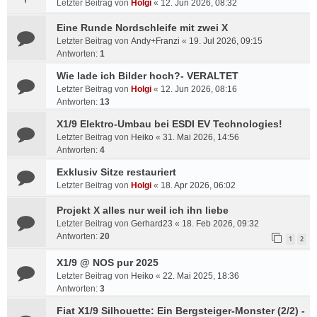
Letzter Beitrag von
Holgi
«
12. Jun 2026, 08:32
Eine Runde Nordschleife mit zwei X
Letzter Beitrag von
Andy+Franzi
«
19. Jul 2026, 09:15
Antworten:
1
Wie lade ich Bilder hoch?- VERALTET
Letzter Beitrag von
Holgi
«
12. Jun 2026, 08:16
Antworten:
13
X1/9 Elektro-Umbau bei ESDI EV Technologies!
Letzter Beitrag von
Heiko
«
31. Mai 2026, 14:56
Antworten:
4
Exklusiv Sitze restauriert
Letzter Beitrag von
Holgi
«
18. Apr 2026, 06:02
Projekt X alles nur weil ich ihn liebe
Letzter Beitrag von
Gerhard23
«
18. Feb 2026, 09:32
Antworten:
20
1
2
X1/9 @ NOS pur 2025
Letzter Beitrag von
Heiko
«
22. Mai 2025, 18:36
Antworten:
3
Fiat X1/9 Silhouette: Ein Bergsteiger-Monster (2/2) -