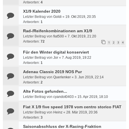
Antworten:
4
X1/9 Kalender 2020
Letzter Beitrag von
Goldi
«
19. Okt 2019, 20:35
Antworten:
1
Rad-/Reifenkombinationen am X1/9
Letzter Beitrag von
fiat500
«
7. Okt 2019, 21:20
Antworten:
72
1
2
3
4
Für den Winter digital konserviert
Letzter Beitrag von
Jor
«
7. Aug 2019, 19:22
Antworten:
1
Adenau Classic 2019 NOS Pur
Letzter Beitrag von
Querlenker
«
3. Jun 2019, 22:14
Antworten:
2
Alte Fotos gefunden...
Letzter Beitrag von
cyandot0403
«
15. Apr 2019, 18:10
Fiat X 1/9 five speed 1978 vom centro storico FIAT
Letzter Beitrag von
Heinz
«
28. Mär 2019, 20:36
Antworten:
3
Saisonabschluss der X-Racing-Fraktion