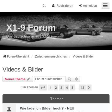
Registrieren
Anmelden
X1-9 Forum
Das deutschsprachige X1/9 Forum
Foren-Übersicht
Zwischenmenschliches
Videos & Bilder
Videos & Bilder
Suche
Erweiterte Suche
Neues Thema
Seite
1
von
13
1
2
3
4
5
13
Nächste
626 Themen
…
Themen
Wie lade ich Bilder hoch? - NEU