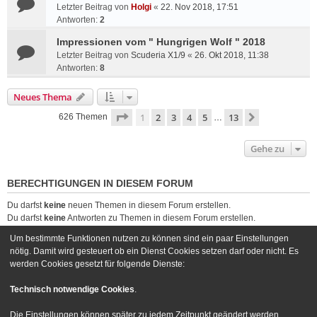
Letzter Beitrag von
Holgi
«
22. Nov 2018, 17:51
Antworten:
2
Impressionen vom " Hungrigen Wolf " 2018
Letzter Beitrag von
Scuderia X1/9
«
26. Okt 2018, 11:38
Antworten:
8
Neues Thema
Seite
1
von
13
1
2
3
4
5
13
Nächste
626 Themen
…
Gehe zu
BERECHTIGUNGEN IN DIESEM FORUM
Du darfst
keine
neuen Themen in diesem Forum erstellen.
Du darfst
keine
Antworten zu Themen in diesem Forum erstellen.
Du darfst deine Beiträge in diesem Forum
nicht
ändern.
Um bestimmte Funktionen nutzen zu können sind ein paar Einstellungen
Du darfst deine Beiträge in diesem Forum
nicht
löschen.
nötig. Damit wird gesteuert ob ein Dienst Cookies setzen darf oder nicht. Es
Du darfst
keine
Dateianhänge in diesem Forum erstellen.
werden Cookies gesetzt für folgende Dienste:
Foren-Übersicht
Kontakt
Technisch notwendige Cookies
.
Powered by
phpBB
® Forum Software © phpBB Limited
Die Einstellungen können später zu jedem Zeitpunkt geändert werden.