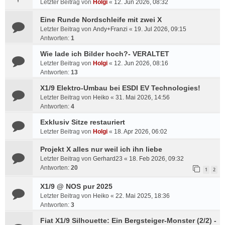
Letzter Beitrag von
Holgi
«
12. Jun 2026, 08:32
Eine Runde Nordschleife mit zwei X
Letzter Beitrag von
Andy+Franzi
«
19. Jul 2026, 09:15
Antworten:
1
Wie lade ich Bilder hoch?- VERALTET
Letzter Beitrag von
Holgi
«
12. Jun 2026, 08:16
Antworten:
13
X1/9 Elektro-Umbau bei ESDI EV Technologies!
Letzter Beitrag von
Heiko
«
31. Mai 2026, 14:56
Antworten:
4
Exklusiv Sitze restauriert
Letzter Beitrag von
Holgi
«
18. Apr 2026, 06:02
Projekt X alles nur weil ich ihn liebe
Letzter Beitrag von
Gerhard23
«
18. Feb 2026, 09:32
Antworten:
20
1
2
X1/9 @ NOS pur 2025
Letzter Beitrag von
Heiko
«
22. Mai 2025, 18:36
Antworten:
3
Fiat X1/9 Silhouette: Ein Bergsteiger-Monster (2/2) -