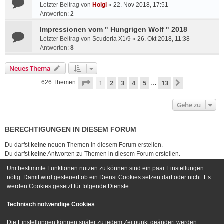
Letzter Beitrag von
Holgi
«
22. Nov 2018, 17:51
Antworten:
2
Impressionen vom " Hungrigen Wolf " 2018
Letzter Beitrag von
Scuderia X1/9
«
26. Okt 2018, 11:38
Antworten:
8
Neues Thema
Seite
1
von
13
1
2
3
4
5
13
Nächste
626 Themen
…
Gehe zu
BERECHTIGUNGEN IN DIESEM FORUM
Du darfst
keine
neuen Themen in diesem Forum erstellen.
Du darfst
keine
Antworten zu Themen in diesem Forum erstellen.
Du darfst deine Beiträge in diesem Forum
nicht
ändern.
Um bestimmte Funktionen nutzen zu können sind ein paar Einstellungen
Du darfst deine Beiträge in diesem Forum
nicht
löschen.
nötig. Damit wird gesteuert ob ein Dienst Cookies setzen darf oder nicht. Es
Du darfst
keine
Dateianhänge in diesem Forum erstellen.
werden Cookies gesetzt für folgende Dienste:
Foren-Übersicht
Kontakt
Technisch notwendige Cookies
.
Powered by
phpBB
® Forum Software © phpBB Limited
Die Einstellungen können später zu jedem Zeitpunkt geändert werden.