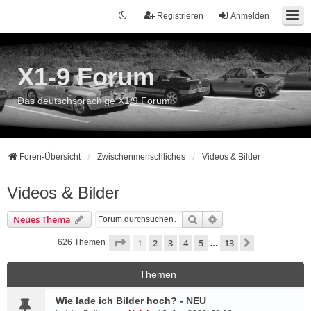
Registrieren
Anmelden
X1-9 Forum
Das deutschsprachige X1/9 Forum
Foren-Übersicht
Zwischenmenschliches
Videos & Bilder
Videos & Bilder
Suche
Erweiterte Suche
Neues Thema
Seite
1
von
13
1
2
3
4
5
13
Nächste
626 Themen
…
Themen
Wie lade ich Bilder hoch? - NEU