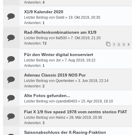
Antworten:
4
X1/9 Kalender 2020
Letzter Beitrag von
Goldi
«
19. Okt 2019, 20:35
Antworten:
1
Rad-/Reifenkombinationen am X1/9
Letzter Beitrag von
fiat500
«
7. Okt 2019, 21:20
Antworten:
72
1
2
3
4
Für den Winter digital konserviert
Letzter Beitrag von
Jor
«
7. Aug 2019, 19:22
Antworten:
1
Adenau Classic 2019 NOS Pur
Letzter Beitrag von
Querlenker
«
3. Jun 2019, 22:14
Antworten:
2
Alte Fotos gefunden...
Letzter Beitrag von
cyandot0403
«
15. Apr 2019, 18:10
Fiat X 1/9 five speed 1978 vom centro storico FIAT
Letzter Beitrag von
Heinz
«
28. Mär 2019, 20:36
Antworten:
3
Saisonabschluss der X-Racing-Fraktion